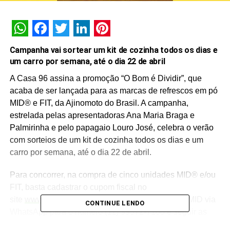
WhatsApp
Facebook
Twitter
LinkedIn
Pinterest
Campanha vai sortear um kit de cozinha todos os dias e
um carro por semana, até o dia 22 de abril
A Casa 96 assina a promoção “O Bom é Dividir”, que
acaba de ser lançada para as marcas de refrescos em pó
MID® e FIT, da Ajinomoto do Brasil. A campanha,
estrelada pelas apresentadoras Ana Maria Braga e
Palmirinha e pelo papagaio Louro José, celebra o verão
com sorteios de um kit de cozinha todos os dias e um
carro por semana, até o dia 22 de abril.
Para concorrer, na compra de cinco unidades MID® e/ou
FIT, basta cadastrar o cupom fiscal no
site
www.promomidfit.com.br
ou enviar a palavra MID via
CONTINUE LENDO
WhatsApp para o número (11) 99372-7100 e seguir as
instruções da promoção. Os ganhadores dos carros