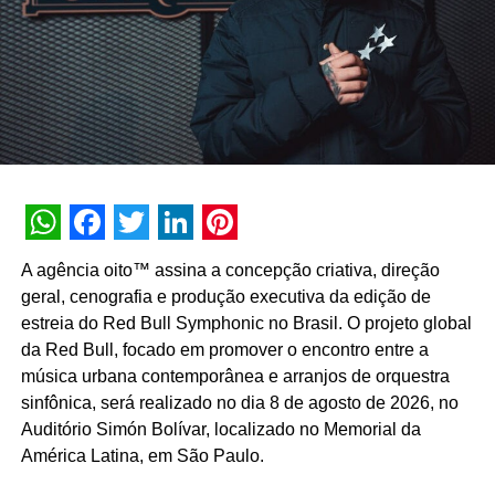
agência criou ainda todos os materiais, como wobblers,
cartazes, bobinas, gigantografia com as celebridades,
portais e take one com receitas preparadas com MID® e
FIT. A campanha também tem divulgação na TV, rádios e
redes sociais das marcas. Todas as informações estão no
site:
www.promomidfit.com.br
TÓPICOS RELACIONADOS:
A SEGUIR
WhatsApp
Facebook
Twitter
LinkedIn
Pinterest
BFerraz lança “EUME”, nova marca do Grupo
A agência oito™ assina a concepção criativa, direção
Boticário
geral, cenografia e produção executiva da edição de
NÃO PERCA
estreia do Red Bull Symphonic no Brasil. O projeto global
Agência Incomum avalia 2019 e projeta
da Red Bull, focado em promover o encontro entre a
celebração de 25 anos
música urbana contemporânea e arranjos de orquestra
sinfônica, será realizado no dia 8 de agosto de 2026, no
Auditório Simón Bolívar, localizado no Memorial da
América Latina, em São Paulo.