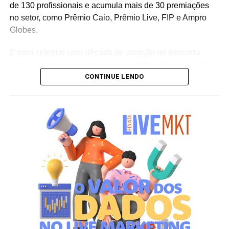
de 130 profissionais e acumula mais de 30 premiações
no setor, como Prêmio Caio, Prêmio Live, FIP e Ampro
Globes.
E para celebrar uma década de atuação no mercado
marcada por uma constante inquietude sobre os padrões
CONTINUE LENDO
do live marketing e da comunicação corporativa, a
agência lança a campanha institucional “Infinitos
Primeiros”. Sob o mote “como se fosse o primeiro”, a
iniciativa reflete a premissa de que cada projeto, mesmo
após uma década de consolidação no mercado,
permanece sendo uma oportunidade única para
desenhar o futuro e criar conexões memoráveis entre
marcas e pessoas.
Ao longo de 10 anos, a agência vem transformando essa
visão em prática, ampliando sua atuação em brand
experience, trade marketing, tecnologia, conteúdo e
inteligência de dados para gerar impacto real no