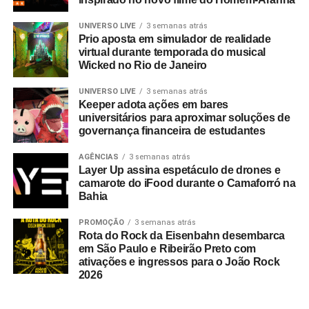
gigantes do mercado como Whirlpool, Heineken, Banco
BMG, Banco Inter, Grupo Boticário, Suvinil, GOL,
UNIVERSO LIVE
3 semanas atrás
Prio aposta em simulador de realidade
Havaianas e MetLife, para seguir o ritmo do seu
virtual durante temporada do musical
crescimento, a EAÍ?! inicia o novo ciclo com a conquista
Wicked no Rio de Janeiro
das contas da Camil (convenção anual e viagem de
incentivo) e da Seara (campanhas de engajamento
UNIVERSO LIVE
3 semanas atrás
Keeper adota ações em bares
interno). Além da ampliação do escopo de atuação com a
universitários para aproximar soluções de
Copa Energia (calendário nacional de eventos e trade
governança financeira de estudantes
marketing) e com a Mondelez International (ecossistema
de campanhas de incentivo e viagens).
AGÊNCIAS
3 semanas atrás
Layer Up assina espetáculo de drones e
camarote do iFood durante o Camaforró na
No último trimestre de 2026, a agência também assina a
Bahia
produção da segunda edição do Inter Summit, evento
proprietário do Banco Inter que já se integrou ao
PROMOÇÃO
3 semanas atrás
Rota do Rock da Eisenbahn desembarca
calendário oficial de Belo Horizonte.
em São Paulo e Ribeirão Preto com
ativações e ingressos para o João Rock
Uma década de viradas: da adaptação histórica à
2026
liderança em inovação