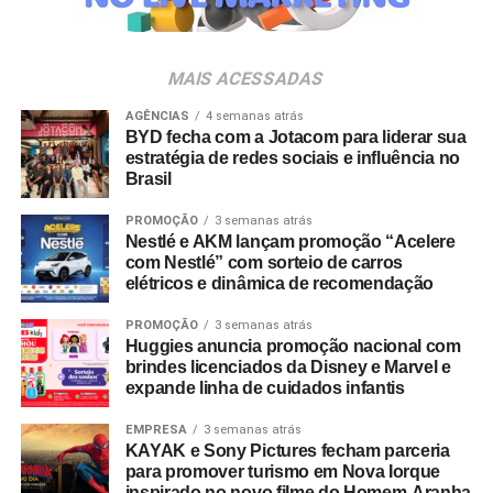
negócio. A celebração acompanha também o
amadurecimento de seu posicionamento institucional
para o conceito de
Business Experience
(BX), que traduz
MAIS ACESSADAS
uma evolução do DNA da agência.
AGÊNCIAS
4 semanas atrás
BYD fecha com a Jotacom para liderar sua
“Construímos nossa trajetória com a crença de que
estratégia de redes sociais e influência no
nenhuma experiência vale a pena sem conteúdo e
Brasil
nenhum conteúdo é relevante sem gerar impacto real no
mundo físico ou digital. Durante esta década, nunca
PROMOÇÃO
3 semanas atrás
Nestlé e AKM lançam promoção “Acelere
deixamos de nos reinventar e entendemos que
com Nestlé” com sorteio de carros
experiência de marca é um motor de crescimento direto.
elétricos e dinâmica de recomendação
É essa evolução que traduzimos hoje como Business
Experience”, destaca Paulo Farnese, CEO da EAÍ?!.
PROMOÇÃO
3 semanas atrás
Huggies anuncia promoção nacional com
“Completar dez anos é celebrar esta história com o
brindes licenciados da Disney e Marvel e
mesmo entusiasmo do primeiro dia, reafirmando nosso
expande linha de cuidados infantis
compromisso em construir narrativas vivas que geram
valor para o ecossistema dos nossos clientes”.
EMPRESA
3 semanas atrás
KAYAK e Sony Pictures fecham parceria
para promover turismo em Nova Iorque
Com um portfólio que carrega o histórico de projetos para
inspirado no novo filme do Homem-Aranha