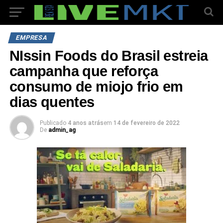
EMPRESA
NIssin Foods do Brasil estreia
campanha que reforça
consumo de miojo frio em
dias quentes
Publicado
4 anos atrás
em
14 de fevereiro de 2022
De
admin_ag