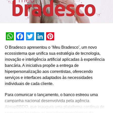
Ficha Técnica
Anunciante:
Nissin Foods do Brasil
Produto:
Saladaria
Campanha:
Tá Calor
WhatsApp
Facebook
Twitter
LinkedIn
Pinterest
O Bradesco apresentou o ‘Meu Bradesco’, um novo
Agência:
dentsumcgarrybowen
ecossistema que unifica sua estratégia de tecnologia,
CCO:
Danilo Janjacomo
inovação e inteligência artificial aplicadas à experiência
bancária. A iniciativa propõe a entrega de
Diretor de Criação Executivo:
Kojiro Tanoue
hiperpersonalização aos correntistas, oferecendo
serviços e interfaces adaptados às necessidades
Diretor de Criação:
Murilo Torezan
individuais de cada cliente.
Criação:
Kojiro Tanoue, Murilo Torezan
Para comunicar o lançamento, o banco estreou uma
campanha nacional desenvolvida pela agência
Produção:
Juliana D’Antino, Indaiara Pelizario e
AlmapBBDO, que inaugura uma plataforma contínua de
Giovanna Zanardo
comunicação sobre as iniciativas tecnológicas da