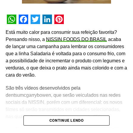
WhatsApp
Facebook
Twitter
LinkedIn
Pinterest
Está muito calor para consumir sua refeição favorita?
Pensando nisso, a
NISSIN FOODS DO BRASIL
acaba
de lançar uma campanha para lembrar os consumidores
que a linha Saladaria é voltada para o consumo frio, com
a possibilidade de incrementar o produto com legumes e
verduras, o que deixa o prato ainda mais colorido e com a
cara do verão.
São três vídeos desenvolvidos pela
dentsumcgarrybowen, que serão veiculados nas redes
sociais da NISSIN, porém com um diferencial: os novos
filmes só serão transmitidos em cidades selecionadas,
nas quais a temperatura estiver acima de 25º.
CONTINUE LENDO
Ana Fossati, gerente de Marketing da NISSIN FOODS