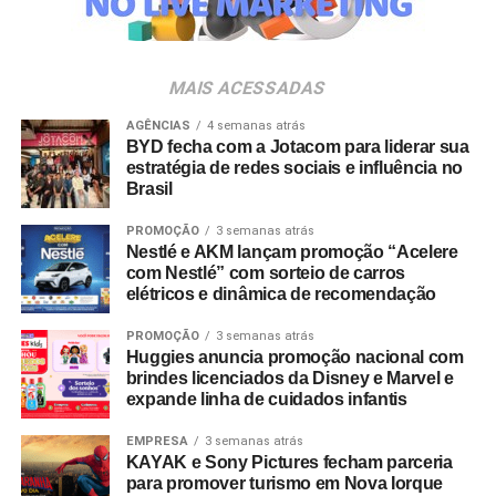
Trento
da música e da hospitalidade carioca.
Os convites individuais já estão disponíveis para compra
MAIS ACESSADAS
no canal oficial da Ticketmaster, com lote inicial a partir
de R$ 3.950,00. As demais atualizações e atrações do
AGÊNCIAS
4 semanas atrás
BYD fecha com a Jotacom para liderar sua
evento serão divulgadas nos canais oficiais do camarote
estratégia de redes sociais e influência no
nos próximos meses.
Brasil
PROMOÇÃO
3 semanas atrás
Nestlé e AKM lançam promoção “Acelere
com Nestlé” com sorteio de carros
elétricos e dinâmica de recomendação
PROMOÇÃO
3 semanas atrás
Huggies anuncia promoção nacional com
brindes licenciados da Disney e Marvel e
expande linha de cuidados infantis
EMPRESA
3 semanas atrás
KAYAK e Sony Pictures fecham parceria
para promover turismo em Nova Iorque