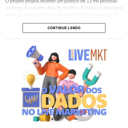
O projeto projeta receber um público de 13 mil pessoas
ao longo dos quatro dias de desfiles. A estrutura oferecerá
serviços de
open bar
e
open food
, atrações musicais de
porte nacional e internacional e ações de ativação de
CONTINUE LENDO
marcas parceiras. “O Camarote Nº1 é um projeto que faz
parte da história do Carnaval carioca. Temos investido
anualmente em mudanças para melhorar, ainda mais,
uma experiência personalizada que nasce do
lifestyle
da
cidade maravilhosa”, destaca Marcio Esher, sócio, diretor
de negócios e marketing da Holding Clube e gestor do
Clube Nº1.
A produção do evento é assinada pela agência Banco_
em parceria com a Storymakers e a Cross Networking,
empresas pertencentes ao ecossistema da Holding
Clube. O projeto criativo mantém a assinatura “Brasil na
Veia”, conceito focado na valorização da cultura nacional,
da música e da hospitalidade carioca.