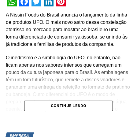
WhatsApp
Facebook
Twitter
LinkedIn
Pinterest
A Nissin Foods do Brasil anuncia o lançamento da linha
de produtos UFO. O mais novo astro dessa constelação
aterrissa no mercado para mostrar ao brasileiro uma
forma diferenciada de consumir yakissoba, se unindo às
já tradicionais famílias de produtos da companhia.
O ineditismo e a simbologia do UFO, no entanto, não
ficam apenas nos sabores intensos que carregam um
pouco da cultura japonesa para o Brasil. As embalagens
têm um tom futurístico, que remete a discos voadores e
garantem uma entrega de refeição no formato de pratinho
ou bandeja. Outro diferencial do UFO é o modo de
preparo simples e rápido do prato: basta adicionar água
CONTINUE LENDO
quente, escorrer após 3 a 5 minutos e acrescentar o
inovador molho líquido em sachê que acompanha o novo
produto.
EMPRESA