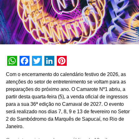
Além da b.ia, o Meu Bradesco engloba ferramentas como
o E-agro — plataforma digital direcionada a produtores
rurais — e sistemas de recomendação de investimentos
suportados por
GenAI
(Inteligência Artificial Generativa),
que fornecem assessoria financeira automatizada e
customizada.
A estratégia de divulgação da campanha engloba
WhatsApp
Facebook
Twitter
LinkedIn
Pinterest
veiculação em canais de TV fechada, mídias digitais,
Com o encerramento do calendário festivo de 2026, as
peças de
Out of Home
(OOH) e ações com
atenções do setor de entretenimento se voltam para as
influenciadores digitais, reforçando o posicionamento do
preparações do próximo ano. O Camarote Nº1 abriu, a
banco na transformação digital do setor financeiro.
partir desta quarta-feira (5), a venda oficial de ingressos
para a sua 36ª edição no Carnaval de 2027. O evento
será realizado nos dias 7, 8, 9 e 13 de fevereiro no Setor
2 do Sambódromo da Marquês de Sapucaí, no Rio de
Janeiro.