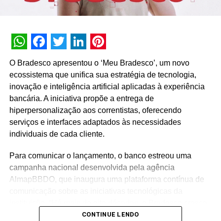
WhatsApp
Facebook
Twitter
LinkedIn
Pinterest
O Bradesco apresentou o ‘Meu Bradesco’, um novo
ecossistema que unifica sua estratégia de tecnologia,
inovação e inteligência artificial aplicadas à experiência
bancária. A iniciativa propõe a entrega de
hiperpersonalização aos correntistas, oferecendo
serviços e interfaces adaptados às necessidades
individuais de cada cliente.
Para comunicar o lançamento, o banco estreou uma
campanha nacional desenvolvida pela agência
AlmapBBDO, que inaugura uma plataforma contínua de
comunicação sobre as iniciativas tecnológicas da
instituição. “Há mais de oito décadas, o Bradesco cresce
CONTINUE LENDO
junto com os brasileiros, traduzindo as transformações do