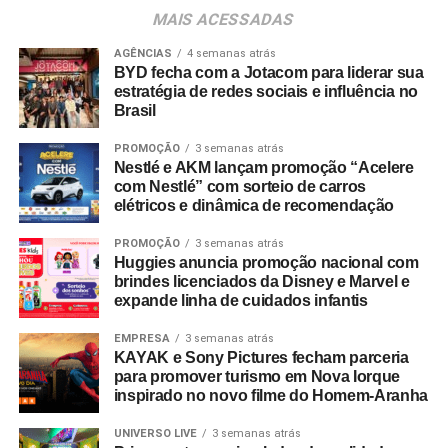
Os convites individuais já estão disponíveis para compra
MAIS ACESSADAS
no canal oficial da Ticketmaster, com lote inicial a partir
de R$ 3.950,00. As demais atualizações e atrações do
AGÊNCIAS
4 semanas atrás
BYD fecha com a Jotacom para liderar sua
evento serão divulgadas nos canais oficiais do camarote
estratégia de redes sociais e influência no
nos próximos meses.
Brasil
PROMOÇÃO
3 semanas atrás
Nestlé e AKM lançam promoção “Acelere
com Nestlé” com sorteio de carros
elétricos e dinâmica de recomendação
PROMOÇÃO
3 semanas atrás
Huggies anuncia promoção nacional com
brindes licenciados da Disney e Marvel e
expande linha de cuidados infantis
EMPRESA
3 semanas atrás
KAYAK e Sony Pictures fecham parceria
para promover turismo em Nova Iorque
inspirado no novo filme do Homem-Aranha
UNIVERSO LIVE
3 semanas atrás