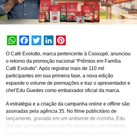
TÓPICOS RELACIONADOS:
DESTAQUE
A SEGUIR
Atacadão faz 62 anos e realiza campanha
promocional com mais de 3 milhões em prêmios
WhatsApp
Facebook
Twitter
LinkedIn
Pinterest
NÃO PERCA
O Café Evolutto, marca pertencente à Cooxupé, anunciou
Colormaq e GTEX se juntam em collab
o retorno da promoção nacional “Prêmios em Família
Café Evolutto”. Após registrar mais de 110 mil
participantes em sua primeira fase, a nova edição
expande o volume de premiações e traz o apresentador e
chef
Edu Guedes como embaixador oficial da marca.
A estratégia e a criação da campanha
online
e
offline
são
assinadas pela agência 35. No filme publicitário de
lançamento, gravado em um ambiente de cozinha, Edu
Guedes apresenta uma receita exclusiva com a bebida
para introduzir o conceito do produto e a dinâmica dos