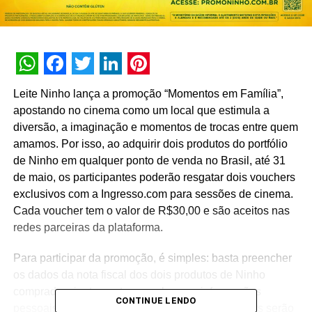
WhatsApp
Facebook
Twitter
LinkedIn
Pinterest
Leite Ninho lança a promoção “Momentos em Família”,
apostando no cinema como um local que estimula a
diversão, a imaginação e momentos de trocas entre quem
amamos. Por isso, ao adquirir dois produtos do portfólio
de Ninho em qualquer ponto de venda no Brasil, até 31
de maio, os participantes poderão resgatar dois vouchers
exclusivos com a Ingresso.com para sessões de cinema.
Cada voucher tem o valor de R$30,00 e são aceitos nas
redes parceiras da plataforma.
Para participar da promoção, é simples: basta preencher
os dados da nota fiscal dos dois produtos de Ninho
comprados, juntamente com algumas informações
CONTINUE LENDO
pessoais, no site oficial da promoção. Os vouchers serão