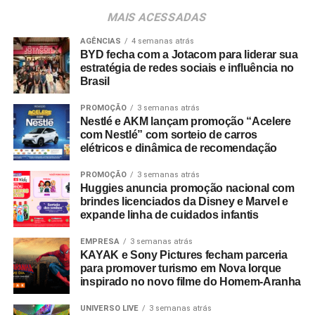
consumidores devem baixar o aplicativo oficial do
MAIS ACESSADAS
Shopping Villa Lobos, efetuar o cadastro e enviar
comprovantes fiscais de qualquer valor. O regulamento
AGÊNCIAS
4 semanas atrás
BYD fecha com a Jotacom para liderar sua
completo está disponível no site do empreendimento.
estratégia de redes sociais e influência no
Brasil
PROMOÇÃO
3 semanas atrás
Nestlé e AKM lançam promoção “Acelere
com Nestlé” com sorteio de carros
elétricos e dinâmica de recomendação
PROMOÇÃO
3 semanas atrás
Huggies anuncia promoção nacional com
brindes licenciados da Disney e Marvel e
expande linha de cuidados infantis
EMPRESA
3 semanas atrás
KAYAK e Sony Pictures fecham parceria
para promover turismo em Nova Iorque
inspirado no novo filme do Homem-Aranha
UNIVERSO LIVE
3 semanas atrás