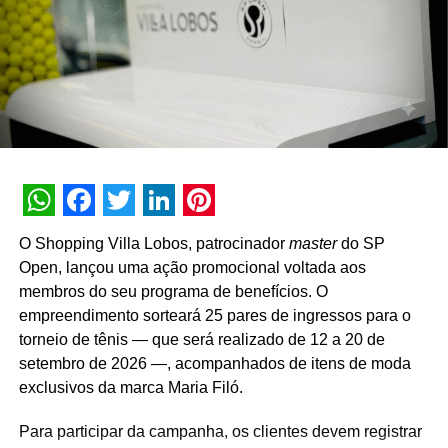
gerente da Torrefação Cooxupé.
A promoção abrange todas as linhas de produtos da
marca em todo o território nacional. Para concorrer aos
prêmios, os consumidores devem cadastrar os
comprovantes fiscais pelo site oficial ou via WhatsApp.
São mais de mil contemplações instantâneas diretas
reveladas no momento do cadastro do produto, além da
distribuição de R$ 10 mil toda semana e o sorteio final de
WhatsApp
Facebook
Twitter
LinkedIn
Pinterest
três automóveis elétricos. “Queríamos que a promoção
O Shopping Villa Lobos, patrocinador
master
do SP
fosse muito mais do que um incentivo de compra. Ela
Open, lançou uma ação promocional voltada aos
precisava reforçar os atributos da marca, gerar conversa e
membros do seu programa de benefícios. O
manter o Café Evolutto presente na rotina das pessoas. A
empreendimento sorteará 25 pares de ingressos para o
combinação entre mecânica simples, premiações
torneio de tênis — que será realizado de 12 a 20 de
atrativas, comunicação integrada e a chegada do Edu
setembro de 2026 —, acompanhados de itens de moda
Guedes nos permite manter a marca presente na rotina
exclusivos da marca Maria Filó.
do consumidor durante todo o período da campanha”,
conclui Hugo Furlan, coordenador de marketing da
Para participar da campanha, os clientes devem registrar
Cooxupé.