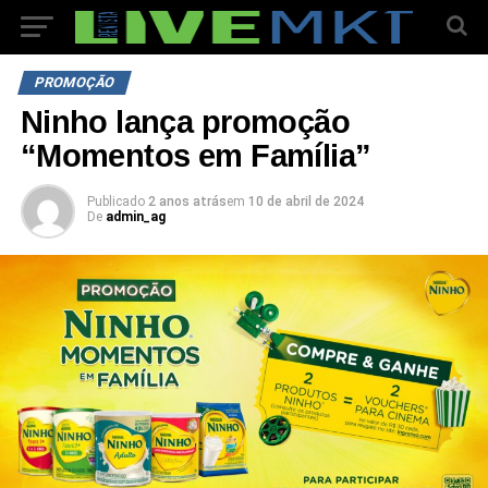
PROMOÇÃO
Ninho lança promoção
“Momentos em Família”
Publicado
2 anos atrás
em
10 de abril de 2024
De
admin_ag