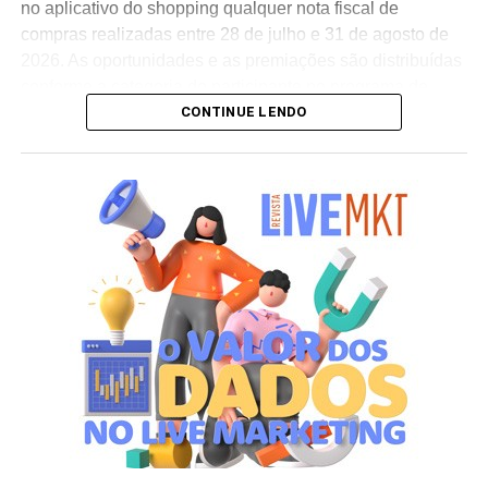
no aplicativo do shopping qualquer nota fiscal de
compras realizadas entre 28 de julho e 31 de agosto de
2026. As oportunidades e as premiações são distribuídas
conforme a categoria do participante no programa de
CONTINUE LENDO
relacionamento.
A apuração dos contemplados será realizada no dia 10
de setembro de 2026. Após a divulgação do resultado
oficial, os vencedores terão até o dia 16 de setembro para
realizar a retirada presencial dos ingressos e brindes no
espaço Villa Atende, localizado no piso G1 do shopping.
“O SP Open é um torneio muito relevante para a cidade e
para essa região. Como estamos no evento de forma tão
profunda, nada mais justo do que proporcionar essa
experiência para alguns dos nossos clientes fiéis”,
destaca Aline Ivanov, gerente de marketing do Shopping
Villa Lobos.
Para ingressar no programa e participar do sorteio, os