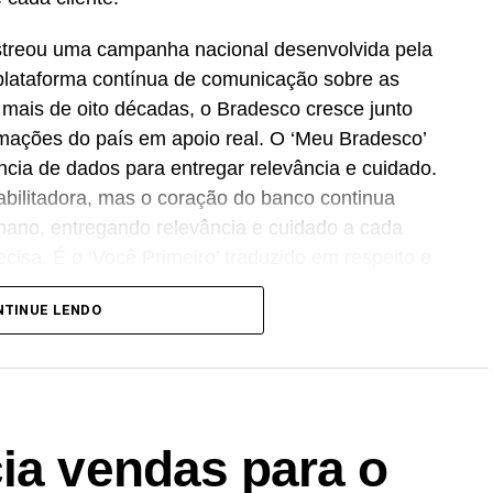
streou uma campanha nacional desenvolvida pela
lataforma contínua de comunicação sobre as
Há mais de oito décadas, o Bradesco cresce junto
ormações do país em apoio real. O ‘Meu Bradesco’
ência de dados para entregar relevância e cuidado.
abilitadora, mas o coração do banco continua
no, entregando relevância e cuidado a cada
cisa. É o ‘Você Primeiro’ traduzido em respeito e
CMO
do Bradesco.
NTINUE LENDO
a, assistente de inteligência artificial do banco
ação em setembro de 2026. Com capacidade
rma soma mais de 3 bilhões de interações
 a assistente registrou 74 milhões de interações,
ia vendas para o
 de 90% e índice de resolutividade de 87% nos