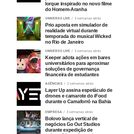
Iorque inspirado no novo filme
do Homem-Aranha
UNIVERSO LIVE
3 semanas atrás
Prio aposta em simulador de
realidade virtual durante
temporada do musical Wicked
no Rio de Janeiro
UNIVERSO LIVE
3 semanas atrás
Keeper adota ações em bares
universitários para aproximar
soluções de governança
financeira de estudantes
AGÊNCIAS
2 semanas atrás
Layer Up assina espetáculo de
drones e camarote do iFood
durante o Camaforró na Bahia
EMPRESA
3 semanas atrás
Bolovo lança vertical de
negócios Go Out Studios
durante expedição de