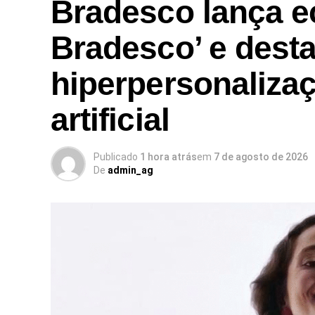
Bradesco lança e
Bradesco’ e dest
hiperpersonalizaç
artificial
Publicado
1 hora atrás
em
7 de agosto de 2026
De
admin_ag