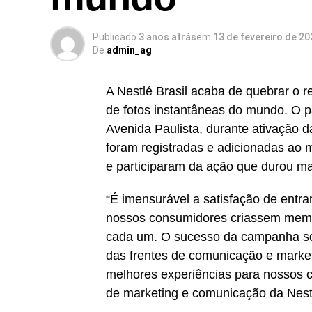
Publicado
3 anos atrás
em
13 de fevereiro de 20
De
admin_ag
A Nestlé Brasil acaba de quebrar o
de fotos instantâneas do mundo. O pa
Avenida Paulista, durante ativação d
foram registradas e adicionadas ao 
e participaram da ação que durou ma
“É imensurável a satisfação de entra
nossos consumidores criassem mem
cada um. O sucesso da campanha só f
das frentes de comunicação e marke
melhores experiências para nossos c
de marketing e comunicação da Nest