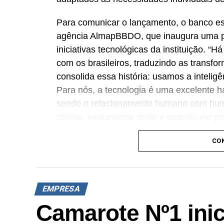
Para comunicar o lançamento, o banco e
agência AlmapBBDO, que inaugura uma p
iniciativas tecnológicas da instituição. “
com os brasileiros, traduzindo as transf
consolida essa história: usamos a intelig
Para nós, a tecnologia é uma excelente h
sendo o relacionamento humano com huma
cliente, exatamente onde e quando ele pre
proximidade”, destaca Renato Camargo,
CO
Um dos pilares do novo ecossistema é a b.i
que atinge o marco de dez anos de oper
transacional e conversacional, a platafo
EMPRESA
históricas. No primeiro semestre de 2026,
Camarote Nº1 inic
alcançando uma taxa de retenção interna
atendimentos.