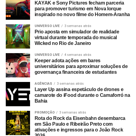
KAYAK e Sony Pictures fecham parceria
médio e longo prazo que será desdobrada ao longo de
para promover turismo em Nova Iorque
2026. A proposta é reforçar como a alternância entre
inspirado no novo filme do Homem-Aranha
transporte de passageiros (99Moto), entrega de refeições
(99Food), compras de supermercado (99Compras) e
UNIVERSO LIVE
3 semanas atrás
Prio aposta em simulador de realidade
envio de objetos (99Entrega) otimiza os horários de maior
virtual durante temporada do musical
demanda e potencializa a rentabilidade semanal dos
Wicked no Rio de Janeiro
parceiros.
UNIVERSO LIVE
4 semanas atrás
Keeper adota ações em bares
universitários para aproximar soluções de
governança financeira de estudantes
AGÊNCIAS
3 semanas atrás
Layer Up assina espetáculo de drones e
camarote do iFood durante o Camaforró na
Bahia
PROMOÇÃO
3 semanas atrás
Rota do Rock da Eisenbahn desembarca
em São Paulo e Ribeirão Preto com
ativações e ingressos para o João Rock
2026