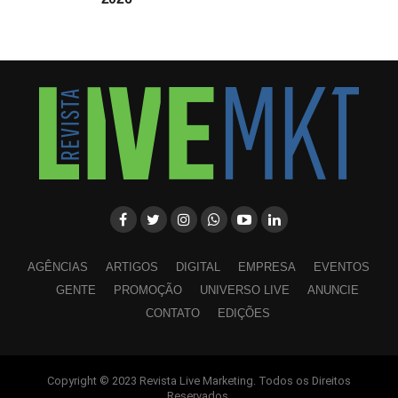
AGÊNCIAS
ARTIGOS
DIGITAL
EMPRESA
EVENTOS
GENTE
PROMOÇÃO
UNIVERSO LIVE
ANUNCIE
CONTATO
EDIÇÕES
Copyright © 2023 Revista Live Marketing. Todos os Direitos
WhatsApp
Facebook
Twitter
LinkedIn
Pinterest
Reservados.