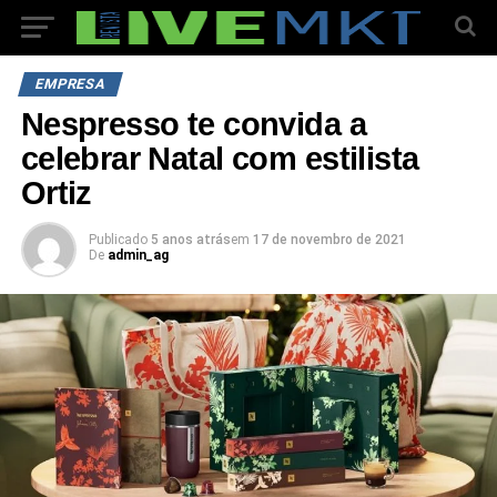
EMPRESA
Nespresso te convida a
celebrar Natal com estilista
Ortiz
Publicado
5 anos atrás
em
17 de novembro de 2021
De
admin_ag