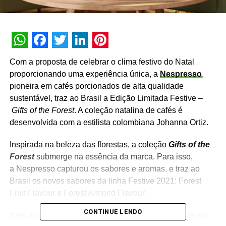
WhatsApp
Facebook
Twitter
LinkedIn
Pinterest
Com a proposta de celebrar o clima festivo do Natal
proporcionando uma experiência única, a
Nespresso
,
pioneira em cafés porcionados de alta qualidade
sustentável, traz ao Brasil a Edição Limitada Festive –
Gifts of the Forest
. A coleção natalina de cafés é
desenvolvida com a estilista colombiana Johanna Ortiz.
Inspirada na beleza das florestas, a coleção
Gifts of the
Forest
submerge na essência da marca. Para isso,
a Nespresso capturou os sabores e aromas, e traz ao
Brasil os novos sabores da linha Festive 2021: Forest
Fruit Flavour e Forest Almond Flavour.
CONTINUE LENDO
Eles aliam a profundidade da natureza ao ambiente em