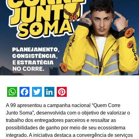
Além dos cafés de edição limitada de Nespresso, o
público também as deliciosas receitas de coquetéis do
café
Gifts of the Forest
, especialmente elaboradas para
aprimorar a experiência sensorial.
Cada sugestão drinks foi cuidadosamente selecionada,
trazendo um sabor da natureza e sofisticação em cada
xícara.
Conheça também o Gift of the Forest – Acessórios
Limitados:
Calendário da contagem regressiva
WhatsApp
Facebook
Twitter
LinkedIn
Pinterest
O cobiçado Calendário da Contagem Regressiva tem sua
A 99 apresentou a campanha nacional “Quem Corre
embalagem desenhada por Johanna Ortiz, inspirados em
Junto Soma”, desenvolvida com o objetivo de valorizar o
elementos da floresta. Disponível para Original Line, o
trabalho dos entregadores parceiros e ressaltar as
calendário deste ano levará os coffe lovers a uma
possibilidades de ganho por meio de seu ecossistema
contagem regressiva de 1 a 23 de dezembro, com um
integrado. A iniciativa destaca a convergência de serviços
presente especial no dia 24. Preço: R$ 215,00.