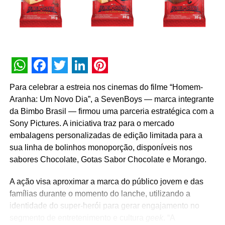
árvores e tons de terra escuros em meus designs. Tem
sido um processo e uma parceria incríveis, da qual gostei
profundamente”, explica Johanna Ortiz.
Conheça os cafés Nespresso
Gifts of the Forest
WhatsApp
Facebook
Twitter
LinkedIn
Pinterest
Para celebrar a estreia nos cinemas do filme “Homem-
De frutas silvestres passando pelo adocicado sabor de
Aranha: Um Novo Dia”, a SevenBoys — marca integrante
nozes ao
espresso
picante com notas amadeiradas, os
da Bimbo Brasil — firmou uma parceria estratégica com a
especialistas Nespresso desenvolveram mais 3
Sony Pictures. A iniciativa traz para o mercado
variedades de aromas com perfis diferentes para a
embalagens personalizadas de edição limitada para a
Edição Limitada Festive –
Gifts of the Forest
,.
Descubra
sua linha de bolinhos monoporção, disponíveis nos
qual o seu preferido
:
sabores Chocolate, Gotas Sabor Chocolate e Morango.
Forest Black
A ação visa aproximar a marca do público jovem e das
famílias durante o momento do lanche, utilizando a
Desenvolvido com a técnica de sombreamento total
identidade do super-herói para gerar engajamento no
realizada na Colômbia, Peru, Guatemala e Índia, o
segmento de entretenimento e cultura
geek
. “A
procedimento além de proteger os grãos proporciona um