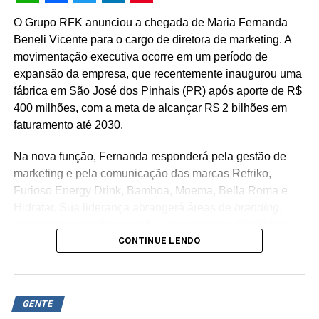
WhatsApp
Facebook
Twitter
LinkedIn
Pinterest
O Grupo RFK anunciou a chegada de Maria Fernanda
Beneli Vicente para o cargo de diretora de marketing. A
movimentação executiva ocorre em um período de
expansão da empresa, que recentemente inaugurou uma
fábrica em São José dos Pinhais (PR) após aporte de R$
400 milhões, com a meta de alcançar R$ 2 bilhões em
faturamento até 2030.
Na nova função, Fernanda responderá pela gestão de
marketing e pela comunicação das marcas Refriko,
Furioso Energy Drink, Bamboa, Moema, Bella Roma e
Hidratar. Sua liderança abrangerá áreas de
branding
,
posicionamento de mercado, campanhas publicitárias,
CONTINUE LENDO
relacionamento com consumidores e novos projetos de
negócios. “Encontro uma empresa em um momento de
transformação, com marcas que têm enorme potencial de
crescimento e uma agenda bastante consistente para os
GENTE
próximos anos. Quero contribuir para que o marketing