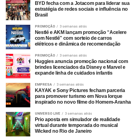
integrada às demais áreas de especialidade da agência.
BYD fecha com a Jotacom para liderar sua
estratégia de redes sociais e influência no
Além dos serviços tradicionais de planejamento, criação
Brasil
e mídia, a Cheil opera com núcleos dedicados de
CRM
,
retail
, eventos,
live commerce
, produção de conteúdo,
PROMOÇÃO
3 semanas atrás
social
e um estúdio proprietário voltado a soluções de
Nestlé e AKM lançam promoção “Acelere
com Nestlé” com sorteio de carros
inteligência artificial.
elétricos e dinâmica de recomendação
PROMOÇÃO
3 semanas atrás
Huggies anuncia promoção nacional com
brindes licenciados da Disney e Marvel e
expande linha de cuidados infantis
EMPRESA
3 semanas atrás
KAYAK e Sony Pictures fecham parceria
para promover turismo em Nova Iorque
inspirado no novo filme do Homem-Aranha
UNIVERSO LIVE
3 semanas atrás
Prio aposta em simulador de realidade
virtual durante temporada do musical
Wicked no Rio de Janeiro