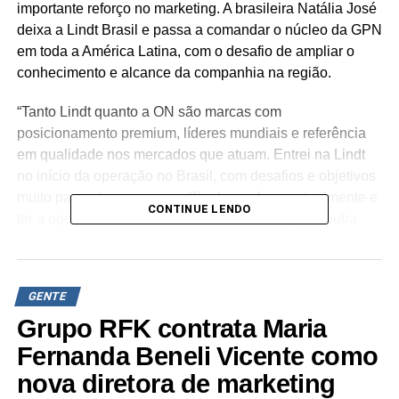
importante reforço no marketing. A brasileira Natália José
deixa a Lindt Brasil e passa a comandar o núcleo da GPN
em toda a América Latina, com o desafio de ampliar o
conhecimento e alcance da companhia na região.
“Tanto Lindt quanto a ON são marcas com
posicionamento premium, líderes mundiais e referência
em qualidade nos mercados que atuam. Entrei na Lindt
no início da operação no Brasil, com desafios e objetivos
muito parecidos aos que a Glanbia enfrenta atualmente e
CONTINUE LENDO
ter a oportunidade de fazer isso novamente para outra
marca global, desta vez sendo responsável por América
Latina, num mercado com enorme potencial de
crescimento, motiva meu lado empreendedor que é
GENTE
movido a desafios”, detalha Natália.
Grupo RFK contrata Maria
Com ampla experiência nos mercados de bens de
Fernanda Beneli Vicente como
consumo rápido (AB-Inbev e Lindt) e esportes e
nova diretora de marketing
entretenimento (Allianz Parque), a nova diretora de