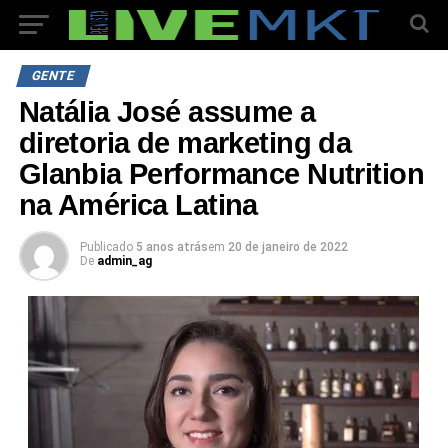
GENTE
Natália José assume a
diretoria de marketing da
Glanbia Performance Nutrition
na América Latina
Publicado
5 anos atrás
em
20 de janeiro de 2022
De
admin_ag