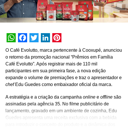
são um grande sucesso. Para este ano, ampliamos a
oferta de prêmios para encantar os clientes e permitir que
ainda mais pessoas participem”, explica Javier Alemandi,
diretor de Marketing da Raízen.
Para participar, basta baixar gratuitamente o aplicativo
WhatsApp
Facebook
Twitter
LinkedIn
Pinterest
Shell Box no smartphone e realizar um cadastro simples.
O Café Evolutto, marca pertencente à Cooxupé, anunciou
Clientes que já utilizam o app só precisam habilitar a
o retorno da promoção nacional “Prêmios em Família
opção “Participar Automaticamente das Promoções”,
Café Evolutto”. Após registrar mais de 110 mil
disponível no menu lateral. Shell Box permite o
participantes em sua primeira fase, a nova edição
pagamento do abastecimento e de itens das lojas de
expande o volume de premiações e traz o apresentador e
conveniência Shell Select de forma rápida, segura e
chef
Edu Guedes como embaixador oficial da marca.
descomplicada utilizando o celular. Em todo o Brasil, já
são cerca de 3.500 postos Shell e 500 lojas de
A estratégia e a criação da campanha
online
e
offline
são
conveniência Shell Select que oferecem a opção de
assinadas pela agência 35. No filme publicitário de
pagamento com Shell Box.
lançamento, gravado em um ambiente de cozinha, Edu
Guedes apresenta uma receita exclusiva com a bebida
Promoção Boleia Premiada
para introduzir o conceito do produto e a dinâmica dos