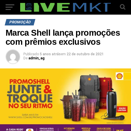
PROMOÇÃO
Marca Shell lança promoções
com prêmios exclusivos
Publicado
5 anos atrás
em
22 de outubro de 2021
De
admin_ag