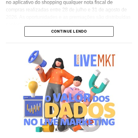
Cervejaria Colorado vai premiar consumidores
no aplicativo do shopping qualquer nota fiscal de
com mini geladeiras
compras realizadas entre 28 de julho e 31 de agosto de
2026. As oportunidades e as premiações são distribuídas
NÃO PERCA
conforme a categoria do participante no programa de
Digio, Elo e Uber expandem conta digital e cartão
para todos os parceiros e lançam promoção
CONTINUE LENDO
relacionamento.
A apuração dos contemplados será realizada no dia 10
de setembro de 2026. Após a divulgação do resultado
oficial, os vencedores terão até o dia 16 de setembro para
realizar a retirada presencial dos ingressos e brindes no
espaço Villa Atende, localizado no piso G1 do shopping.
“O SP Open é um torneio muito relevante para a cidade e
para essa região. Como estamos no evento de forma tão
profunda, nada mais justo do que proporcionar essa
experiência para alguns dos nossos clientes fiéis”,
destaca Aline Ivanov, gerente de marketing do Shopping
Villa Lobos.
Para ingressar no programa e participar do sorteio, os