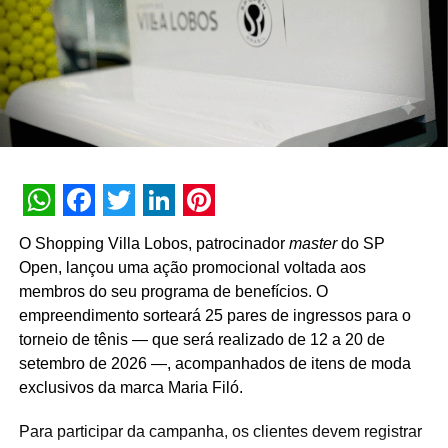
gerente da Torrefação Cooxupé.
lubrificante Shell Rimula ou de Shell Evolux Arla 32
também recebem um número da sorte extra. Os números
A promoção abrange todas as linhas de produtos da
sorteados serão anunciados no site da promoção, válida
marca em todo o território nacional. Para concorrer aos
até o dia 19 de fevereiro de 2022.
prêmios, os consumidores devem cadastrar os
comprovantes fiscais pelo site oficial ou via WhatsApp.
“Os caminhoneiros movimentam o País, transportando
São mais de mil contemplações instantâneas diretas
cargas essenciais por longos trajetos. A promoção Boleia
reveladas no momento do cadastro do produto, além da
Turbinada vai ajudar a tornar as viagens mais
distribuição de R$ 10 mil toda semana e o sorteio final de
confortáveis e transformar a cabine em uma casa longe
WhatsApp
Facebook
Twitter
LinkedIn
Pinterest
três automóveis elétricos. “Queríamos que a promoção
de casa. É uma forma da marca Shell agradecer o
O Shopping Villa Lobos, patrocinador
master
do SP
fosse muito mais do que um incentivo de compra. Ela
trabalho destes profissionais”, afirma Javier Alemandi,
Open, lançou uma ação promocional voltada aos
precisava reforçar os atributos da marca, gerar conversa e
diretor de Marketing da Raízen.
membros do seu programa de benefícios. O
manter o Café Evolutto presente na rotina das pessoas. A
empreendimento sorteará 25 pares de ingressos para o
Para mais detalhes e elegibilidade das promoções,
combinação entre mecânica simples, premiações
torneio de tênis — que será realizado de 12 a 20 de
visite
promo.shell.com.br
e
shell.com.br/clubeirmao
.
atrativas, comunicação integrada e a chegada do Edu
setembro de 2026 —, acompanhados de itens de moda
Guedes nos permite manter a marca presente na rotina
exclusivos da marca Maria Filó.
do consumidor durante todo o período da campanha”,
TÓPICOS RELACIONADOS:
DESTAQUE
conclui Hugo Furlan, coordenador de marketing da
Para participar da campanha, os clientes devem registrar
A SEGUIR
Cooxupé.