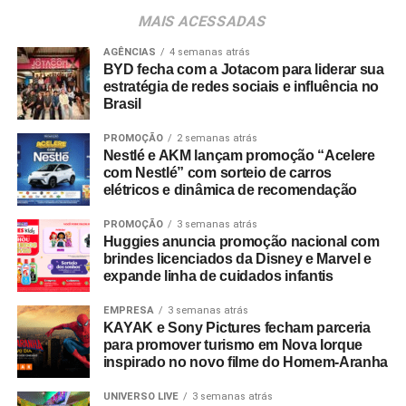
consumidores devem baixar o aplicativo oficial do
MAIS ACESSADAS
Shopping Villa Lobos, efetuar o cadastro e enviar
comprovantes fiscais de qualquer valor. O regulamento
AGÊNCIAS
4 semanas atrás
BYD fecha com a Jotacom para liderar sua
completo está disponível no site do empreendimento.
estratégia de redes sociais e influência no
Brasil
PROMOÇÃO
2 semanas atrás
Nestlé e AKM lançam promoção “Acelere
com Nestlé” com sorteio de carros
elétricos e dinâmica de recomendação
PROMOÇÃO
3 semanas atrás
Huggies anuncia promoção nacional com
brindes licenciados da Disney e Marvel e
expande linha de cuidados infantis
EMPRESA
3 semanas atrás
KAYAK e Sony Pictures fecham parceria
para promover turismo em Nova Iorque
inspirado no novo filme do Homem-Aranha
UNIVERSO LIVE
3 semanas atrás