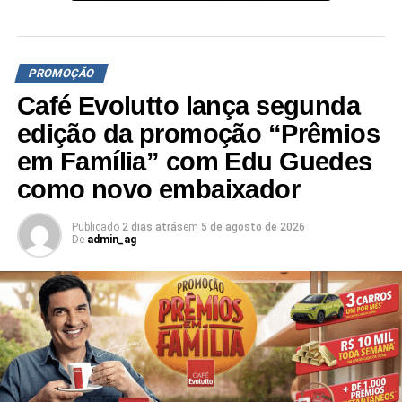
consumidor ganha 1 concha virtual no app. A partir de R$
60 pagando com cartão Mastercard no Shell Box ou
abastecendo com qualquer produto da família Shell V-
PROMOÇÃO
Power, o cliente ganha 1 concha extra. Abastecer a partir
Café Evolutto lança segunda
de R$ 60 com Shell V-Power e pagando com cartão
Mastercard no Shell Box dá direto a 2 conchas extras.
edição da promoção “Prêmios
em Família” com Edu Guedes
Juntando 35 conchas mais R$79,90, o cliente irá receber
como novo embaixador
uma Caixa de Som com função Karaokê, que vem com
luz e microfone. Com 15 conchas mais R$59,90, é
possível trocar por uma Mochila Cooler, que tem um
Publicado
2 dias atrás
em
5 de agosto de 2026
De
admin_ag
compartimento à parte, ideal para manter a temperatura
de alimentos e bebidas e levá-los para onde quiser. Já
acumulando cinco conchas mais R$24,90, o consumidor
poderá adquirir o Kit Ritmos, com dois copos exclusivos,
decorados nos ritmos musicais mais amados do Brasil:
Rock, Sertanejo, Axé e Funk.
“As promoções Junte & Troque dos postos Shell sempre