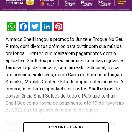
WhatsApp
Facebook
Twitter
LinkedIn
Pinterest
A marca Shell lançou a promoção Junte e Troque No Seu
Ritmo, com diversos prêmios para curtir com sua música
preferida. Clientes que realizarem pagamentos com o
aplicativo Shell Box poderão acumular conchas digitais, a
famosa logo da marca, e, com um valor adicional, trocar
por prêmios exclusivos, como Caixa de Som com função
Karaokê, Mochila Cooler e kits de copos colecionáveis. A
promoção estará disponível nos postos Shell e lojas de
conveniência Shell Select de todo o País que tenham
Shell Box como forma de pagamento até 19 de fevereiro
de 2022 ou até quando durarem os estoques.
A cada R$30 em compras com Shell Box nos postos
CONTINUE LENDO
Shell ou nas lojas Shell Select participantes, o