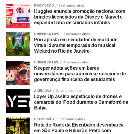
Marca Shell lança promoções com prêmios
PROMOÇÃO
3 semanas atrás
exclusivos
Huggies anuncia promoção nacional com
brindes licenciados da Disney e Marvel e
NÃO PERCA
expande linha de cuidados infantis
Sandella vai sortear mais de 500 prêmios
UNIVERSO LIVE
3 semanas atrás
Prio aposta em simulador de realidade
virtual durante temporada do musical
Wicked no Rio de Janeiro
UNIVERSO LIVE
4 semanas atrás
Keeper adota ações em bares
universitários para aproximar soluções de
governança financeira de estudantes
AGÊNCIAS
3 semanas atrás
Layer Up assina espetáculo de drones e
camarote do iFood durante o Camaforró na
Bahia
PROMOÇÃO
3 semanas atrás
Rota do Rock da Eisenbahn desembarca
em São Paulo e Ribeirão Preto com