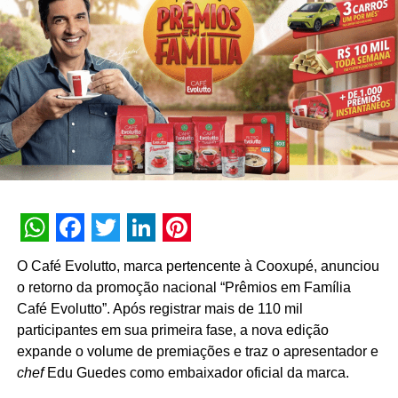
boletos e saques por QR Code na rede Banco 24horas.
“Nos últimos meses, mais de 300 mil parceiros da Uber já
usufruem das vantagens da Uber Conta. Agora, com a
disponibilização da conta digital para todos os parceiros
elegíveis, eles têm acesso a um produto ágil, seguro e
prático que vai em linha com a missão que o Digio tem
como bantech: transformar a vida financeira dos
brasileiros”, ressalta Eid Tayar, Superintendente Executivo
de Novos Negócios do Digio.
A conta digital é livre de mensalidade e possui um cartão
WhatsApp
Facebook
Twitter
LinkedIn
Pinterest
de bandeira Elo, sem anuidade, que é aceito em mais de
O Café Evolutto, marca pertencente à Cooxupé, anunciou
14 milhões de estabelecimentos no Brasil. Além de contar
o retorno da promoção nacional “Prêmios em Família
com um cartão virtual para realização de compras online,
Café Evolutto”. Após registrar mais de 110 mil
ter função de pagamento por aproximação com a
participantes em sua primeira fase, a nova edição
tecnologia contactless e poder ser cadastrado no
expande o volume de premiações e traz o apresentador e
pagamento de aplicativos de músicas, filmes, séries e
chef
Edu Guedes como embaixador oficial da marca.
entregas.