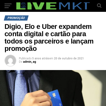
PROMOÇÃO
Digio, Elo e Uber expandem
conta digital e cartão para
todos os parceiros e lançam
promoção
Publicado
5 anos atrás
em
20 de outubro de 2021
De
admin_ag