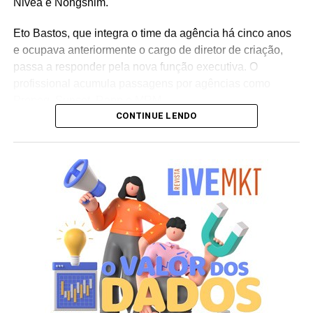
Nivea e Nongshim.
Eto Bastos, que integra o time da agência há cinco anos
e ocupava anteriormente o cargo de diretor de criação,
passa a responder pela nova função executiva. O
profissional acumula passagens por agências como
Propeg, Sunset, Rapp e MRM.
CONTINUE LENDO
Já Marcelo Fiuza retorna à Cheil Brasil para assumir o
posto de co-líder criativo, após ter integrado a equipe da
casa entre 2023 e 2025. Em sua trajetória corporativa,
Fiuza reúne experiência em operações publicitárias como
Mutato, Publicis Brasil, DPZ e Neogama/BBH.
“Eto e Marcelo têm expertises distintas e
complementares, além de já terem trabalhado juntos e
conhecerem profundamente o DNA da Cheil – sabendo
muito bem navegar pelas diversas disciplinas e
plataformas que oferecemos para nossos clientes.
Acreditamos que essa liderança compartilhada trará uma