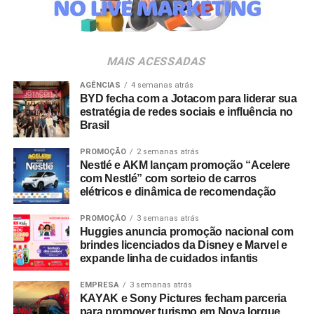
série de benefícios para os processos, além de
resultados ainda mais efetivos para nossos projetos e
clientes”, destaca Tatiana Pacheco,
COO
da Cheil Brasil.
MAIS ACESSADAS
A movimentação busca fortalecer a entrega criativa
AGÊNCIAS
4 semanas atrás
integrada às demais áreas de especialidade da agência.
BYD fecha com a Jotacom para liderar sua
estratégia de redes sociais e influência no
Além dos serviços tradicionais de planejamento, criação
Brasil
e mídia, a Cheil opera com núcleos dedicados de
CRM
,
retail
, eventos,
live commerce
, produção de conteúdo,
PROMOÇÃO
2 semanas atrás
social
e um estúdio proprietário voltado a soluções de
Nestlé e AKM lançam promoção “Acelere
com Nestlé” com sorteio de carros
inteligência artificial.
elétricos e dinâmica de recomendação
PROMOÇÃO
3 semanas atrás
Huggies anuncia promoção nacional com
brindes licenciados da Disney e Marvel e
expande linha de cuidados infantis
EMPRESA
3 semanas atrás
KAYAK e Sony Pictures fecham parceria
para promover turismo em Nova Iorque