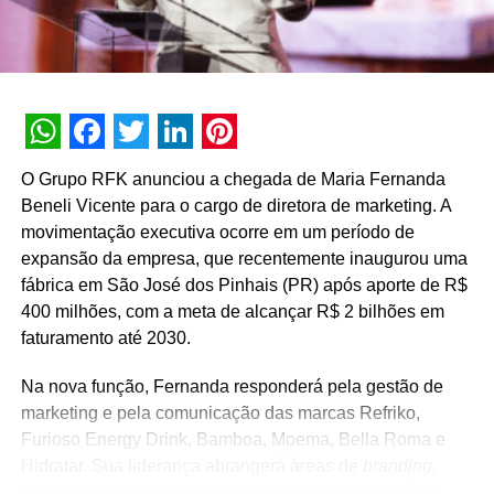
TÓPICOS RELACIONADOS:
A SEGUIR
TracyLocke contrata nova Diretora de Contas
NÃO PERCA
Luiza Boller é a nova gerente de marketing no
WhatsApp
Facebook
Twitter
LinkedIn
Pinterest
Grupo Globo nos canais Multishow, OFF e BIS
O Grupo RFK anunciou a chegada de Maria Fernanda
Beneli Vicente para o cargo de diretora de marketing. A
movimentação executiva ocorre em um período de
expansão da empresa, que recentemente inaugurou uma
fábrica em São José dos Pinhais (PR) após aporte de R$
400 milhões, com a meta de alcançar R$ 2 bilhões em
faturamento até 2030.
Na nova função, Fernanda responderá pela gestão de
marketing e pela comunicação das marcas Refriko,
Furioso Energy Drink, Bamboa, Moema, Bella Roma e
Hidratar. Sua liderança abrangerá áreas de
branding
,
posicionamento de mercado, campanhas publicitárias,