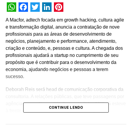
WhatsApp
Facebook
Twitter
LinkedIn
Pinterest
A Macfor, adtech focada em growth hacking, cultura agile
e transformação digital, anuncia a contratação de nove
profissionais para as áreas de desenvolvimento de
negócios, planejamento e performance, atendimento,
criação e conteúdo, e, pessoas e cultura. A chegada dos
profissionais ajudará a startup no cumprimento de seu
propósito que é contribuir para o desenvolvimento da
economia, ajudando negócios e pessoas a terem
sucesso.
Deborah Reis será head de comunicação corporativa da
consultoria. A relações públicas, que teve passagens por
agências como Seven PR, Trama, LVBA e ADS, já esteve
CONTINUE LENDO
à frente de contas como Ultragaz, Ultracargo,
Black+Decker, Associação Congregação de Santa
Catarina, Buser, Gupy, Cuidas, Logan, Broders, Bidu,
Thinkseg, Arquivei, entre outras.