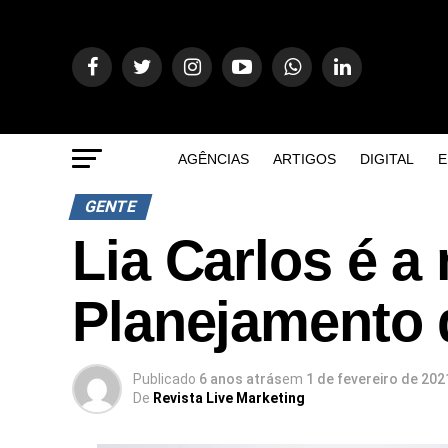
AGÊNCIAS
ARTIGOS
DIGITAL
E
GENTE
Lia Carlos é a
Planejamento 
Publicado
6 anos atrás
em
1 de fevereiro de 202
De
Revista Live Marketing