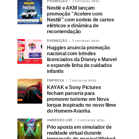
PROMOÇÃO
3 semanas atrás
Nestlé e AKM lançam
promoção “Acelere com
Nestlé” com sorteio de carros
elétricos e dinâmica de
recomendação
PROMOÇÃO
3 semanas atrás
Huggies anuncia promoção
nacional com brindes
licenciados da Disney e Marvel
e expande linha de cuidados
infantis
EMPRESA
3 semanas atrás
KAYAK e Sony Pictures
fecham parceria para
promover turismo em Nova
Iorque inspirado no novo filme
do Homem-Aranha
UNIVERSO LIVE
3 semanas atrás
Prio aposta em simulador de
realidade virtual durante
temporada do musical Wicked