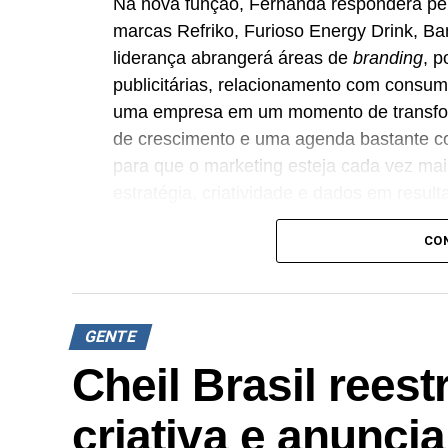
Na nova função, Fernanda responderá pe
marcas Refriko, Furioso Energy Drink, B
liderança abrangerá áreas de
branding
, 
publicitárias, relacionamento com consum
uma empresa em um momento de transfo
de crescimento e uma agenda bastante co
para que o marketing esteja cada vez ma
estratégia, criatividade e dados em resul
Fernanda Beneli Vicente.
CO
A executiva possui mais de 20 anos de at
comunicação e
growth
. Antes de integra
Madero, onde liderou iniciativas de
brand
GENTE
estratégias baseadas em dados.
Cheil Brasil reest
Com a contratação, o grupo fortalece sua
criativa e anunci
capacidade produtiva e a consolidação do