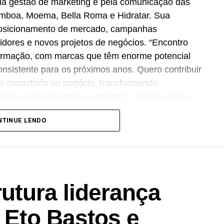
la gestão de marketing e pela comunicação das
amboa, Moema, Bella Roma e Hidratar. Sua
posicionamento de mercado, campanhas
idores e novos projetos de negócios. “Encontro
rmação, com marcas que têm enorme potencial
nsistente para os próximos anos. Quero contribuir
is conectado ao negócio, transformando
tados e em valor para as marcas”, ressalta Maria
NTINUE LENDO
uação profissional nas áreas de
marketing
,
r o Grupo RFK, atuou como
CMO
do Grupo
ing
, campanhas 360°, performance comercial e
rutura liderança
 estrutura executiva para sustentar o aumento da
a Eto Bastos e
 portfólio de bebidas no mercado nacional.