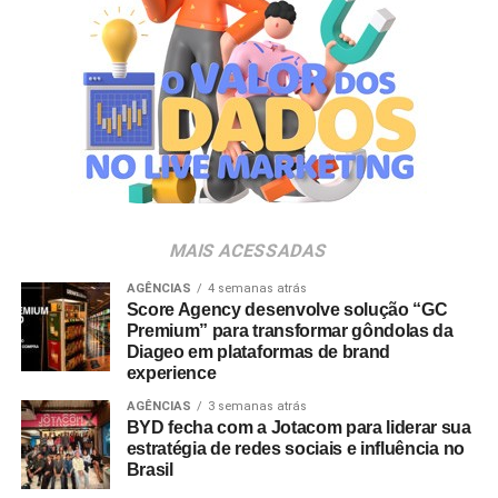
um elemento de surpresa que torna cada visita ao Bob’s
ainda mais divertida”, aponta Renata Brigatti Lange,
diretora de marketing do Bob’s.
A campanha possui abrangência nacional e estará
disponível por tempo limitado em todos os restaurantes
da rede até 31 de agosto de 2026, ou enquanto durarem
os estoques nas unidades.
MAIS ACESSADAS
AGÊNCIAS
4 semanas atrás
Score Agency desenvolve solução “GC
Premium” para transformar gôndolas da
Diageo em plataformas de brand
experience
AGÊNCIAS
3 semanas atrás
BYD fecha com a Jotacom para liderar sua
estratégia de redes sociais e influência no
Brasil