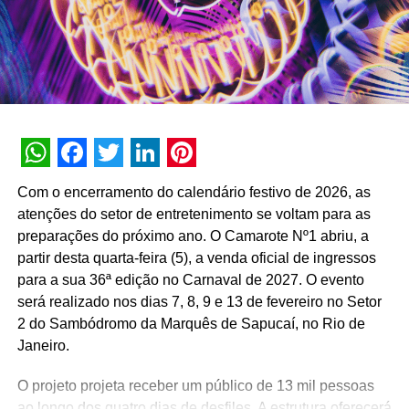
produto inserido na história. A revelação será feita no dia
do jogo.
A ativação da marca no Hydra 1008 será realizada no dia
31 de março no Twitch. Entre os participantes estão os
youtubers
Cauê Moura
,
Rato Borrachud
o, Stereoonline a
apresentadora
Nyvi Stephan
, o influenciador
Cid (Não
Salvo)
e o streamer
Skipinho
.
WhatsApp
Facebook
Twitter
LinkedIn
Pinterest
Com o encerramento do calendário festivo de 2026, as
Matéria publicada no portal de notícias AdNews. Se
atenções do setor de entretenimento se voltam para as
quiser mais informações sobre o mundo da publicidade e
preparações do próximo ano. O Camarote Nº1 abriu, a
do marketing acesse:
https://adnews.com.br/
partir desta quarta-feira (5), a venda oficial de ingressos
para a sua 36ª edição no Carnaval de 2027. O evento
TÓPICOS RELACIONADOS:
será realizado nos dias 7, 8, 9 e 13 de fevereiro no Setor
A SEGUIR
2 do Sambódromo da Marquês de Sapucaí, no Rio de
Skol e Wesley Safadão lançam clipe do Hit
Janeiro.
Estourado
NÃO PERCA
O projeto projeta receber um público de 13 mil pessoas
Magazine Luiza compra portal de conteúdo sobre
ao longo dos quatro dias de desfiles. A estrutura oferecerá