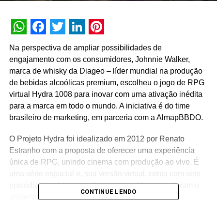
WhatsApp
Facebook
Twitter
LinkedIn
Pinterest
Na perspectiva de ampliar possibilidades de
engajamento com os consumidores, Johnnie Walker,
marca de whisky da Diageo – líder mundial na produção
de bebidas alcoólicas premium, escolheu o jogo de RPG
virtual Hydra 1008 para inovar com uma ativação inédita
para a marca em todo o mundo. A iniciativa é do time
brasileiro de marketing, em parceria com a AlmapBBDO.
O Projeto Hydra foi idealizado em 2012 por Renato
Estranho com a proposta de oferecer uma experiência
única de RPG, unindo cinema com produção ao vivo. É
uma série espacial e, sua versão virtual, conta com sete
episódios, onde os jogadores e a audiência exploram o
CONTINUE LENDO
universo.