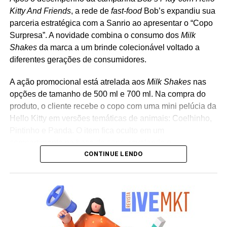
Kitty And Friends
, a rede de
fast-food
Bob’s expandiu sua
parceria estratégica com a Sanrio ao apresentar o “Copo
Surpresa”. A novidade combina o consumo dos
Milk
Shakes
da marca a um brinde colecionável voltado a
diferentes gerações de consumidores.
A ação promocional está atrelada aos
Milk Shakes
nas
opções de tamanho de 500 ml e 700 ml. Na compra do
produto, o cliente recebe o copo com uma mini pelúcia da
Hello Kitty em versões temáticas de animais: Coelhinho,
Pintinho e Panda. O item fica oculto em um
compartimento na base do copo, revelando o
CONTINUE LENDO
personagem surpresa apenas no momento da abertura
da embalagem. “A receptividade do público à campanha
mostrou a força que Hello Kitty and Friends têm na
criação de experiências afetivas para diferentes
gerações. Com o Copo Surpresa, queremos trazer um
novo momento de interação com a marca, adicionando