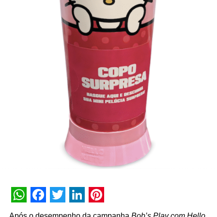
WhatsApp
Facebook
Twitter
LinkedIn
Pinterest
Após o desempenho da campanha
Bob’s Play com Hello