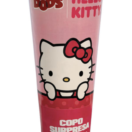
Direção de fotografia unidade Alice: Yuri Sardenberg
Coordenação de Produção: Marcella Feo / Rafaela Muniz
/ Juliana Salviano / Julia Fontes
Atendimento: Mary Lacoleta / Carol Pivato / Babi Kosloff
Assistente de Direção: Ana Rios
Direção de Arte: Denis Souza Netto
Direção de Produção: Fernanda Franco
Produção de Objeto: Bianca Portes
Make&Hair Fernanda Montenegro: Lu Moraes
Coordenação de Pós-produção: Fezão Barbieri