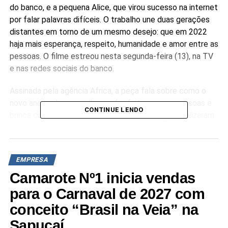
do banco, e a pequena Alice, que virou sucesso na internet
por falar palavras difíceis. O trabalho une duas gerações
distantes em torno de um mesmo desejo: que em 2022
haja mais esperança, respeito, humanidade e amor entre as
pessoas. O filme estreou nesta segunda-feira (13), na TV
e nas redes sociais do banco.
Assinada pela agência Africa, a peça fala sobre como o
novo ano pode ser melhor se for feito com as pessoas e
CONTINUE LENDO
brinca com a dinâmica dos vídeos da Alice que viralizaram
na internet. Mas agora é a bebê quem desafia a atriz
veterana a repetir palavras e expressões que “ajudam a
mudar o mundo”. Além das mídias de TV e canais
EMPRESA
proprietários do banco, o filme estará disponível para
Camarote Nº1 inicia vendas
compartilhamento em grupos do Facebook e no
WhatsApp.
para o Carnaval de 2027 com
conceito “Brasil na Veia” na
“Os dois últimos anos foram bastante desafiadores,
Sapucaí
exigindo resiliência, empatia e adaptação. Com o filme da