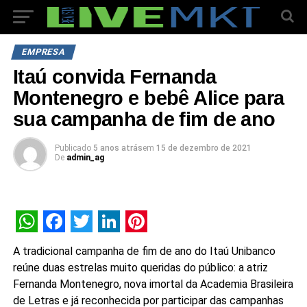
EMPRESA
Itaú convida Fernanda
Montenegro e bebê Alice para
sua campanha de fim de ano
Publicado
5 anos atrás
em
15 de dezembro de 2021
De
admin_ag
WhatsApp
Facebook
Twitter
LinkedIn
Pinterest
A tradicional campanha de fim de ano do Itaú Unibanco
reúne duas estrelas muito queridas do público: a atriz
Fernanda Montenegro, nova imortal da Academia Brasileira
de Letras e já reconhecida por participar das campanhas