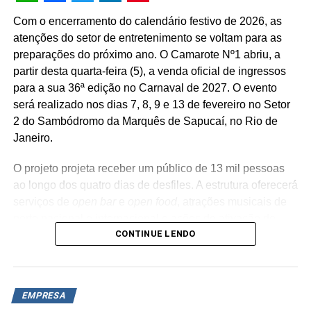
WhatsApp
Facebook
Twitter
LinkedIn
Pinterest
FICHA TÉCNICA
Com o encerramento do calendário festivo de 2026, as
atenções do setor de entretenimento se voltam para as
Título: FIM DE ANO 2022 / ALICE E FERNANDA
preparações do próximo ano. O Camarote Nº1 abriu, a
Agência: Africa
partir desta quarta-feira (5), a venda oficial de ingressos
para a sua 36ª edição no Carnaval de 2027. O evento
Anunciante: Itaú
será realizado nos dias 7, 8, 9 e 13 de fevereiro no Setor
2 do Sambódromo da Marquês de Sapucaí, no Rio de
Produto: Institucional
Janeiro.
CCO: Sergio Gordilho
O projeto projeta receber um público de 13 mil pessoas
ao longo dos quatro dias de desfiles. A estrutura oferecerá
Diretor Executivo de Criação: Alexandre Peralta / Erico
serviços de
open bar
e
open food
, atrações musicais de
Braga
porte nacional e internacional e ações de ativação de
CONTINUE LENDO
marcas parceiras. “O Camarote Nº1 é um projeto que faz
Redator: Alexandre Peralta
parte da história do Carnaval carioca. Temos investido
anualmente em mudanças para melhorar, ainda mais,
Diretor de arte: Erico Braga / Cortez Pereira
uma experiência personalizada que nasce do
lifestyle
da
EMPRESA
Atendimento: Renato Broggin / Maria Eduarda Navarro /
cidade maravilhosa”, destaca Marcio Esher, sócio, diretor