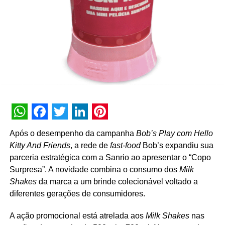
Montagem: Ricardo Quintela
Finalização: Rafael Barão
Cor: Acauan Pastore
Pós-Produção: Flow Effects
Operação de Câmera: Adinan Lopes
Produtora: Evil Twin Music
WhatsApp
Facebook
Twitter
LinkedIn
Pinterest
Após o desempenho da campanha
Bob’s Play com Hello
Produção Musical: Andre Namur
Kitty And Friends
, a rede de
fast-food
Bob’s expandiu sua
parceria estratégica com a Sanrio ao apresentar o “Copo
Direção Musical: Andre Faria / Murilo Faria
Surpresa”. A novidade combina o consumo dos
Milk
Sound Design e Mixagem: Rafael Vieira / Gustavo Boselli,
Shakes
da marca a um brinde colecionável voltado a
/Andre d’Ávila
diferentes gerações de consumidores.
Atendimento/Coordenação: Juliana Tangary / Thais
A ação promocional está atrelada aos
Milk Shakes
nas