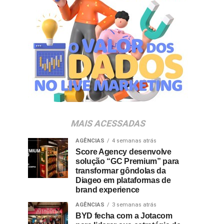
MAIS ACESSADAS
AGÊNCIAS
4 semanas atrás
Score Agency desenvolve
solução “GC Premium” para
transformar gôndolas da
Diageo em plataformas de
brand experience
AGÊNCIAS
3 semanas atrás
BYD fecha com a Jotacom