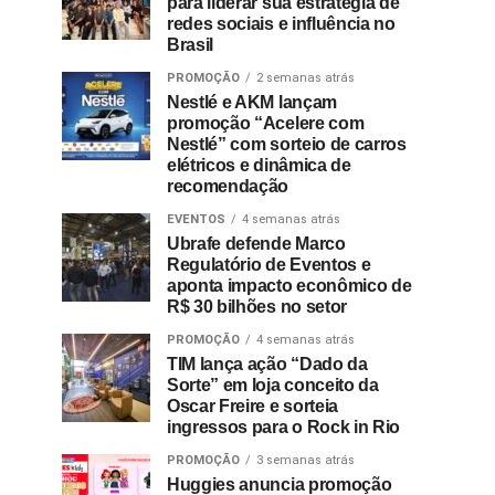
para liderar sua estratégia de
redes sociais e influência no
Brasil
PROMOÇÃO
2 semanas atrás
Nestlé e AKM lançam
promoção “Acelere com
Nestlé” com sorteio de carros
elétricos e dinâmica de
recomendação
EVENTOS
4 semanas atrás
Ubrafe defende Marco
Regulatório de Eventos e
aponta impacto econômico de
R$ 30 bilhões no setor
PROMOÇÃO
4 semanas atrás
TIM lança ação “Dado da
Sorte” em loja conceito da
Oscar Freire e sorteia
ingressos para o Rock in Rio
PROMOÇÃO
3 semanas atrás
Huggies anuncia promoção