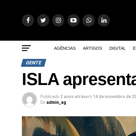
AGÊNCIAS
ARTIGOS
DIGITAL
E
GENTE
ISLA apresenta
Publicado
2 anos atrás
em
14 de novembro de 2
De
admin_ag