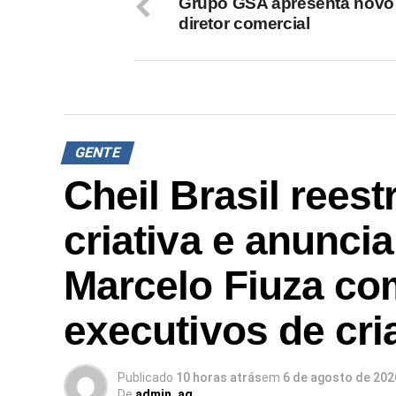
Grupo GSA apresenta novo
diretor comercial
GENTE
Cheil Brasil reest
criativa e anunci
Marcelo Fiuza co
executivos de cri
Publicado
10 horas atrás
em
6 de agosto de 202
De
admin_ag