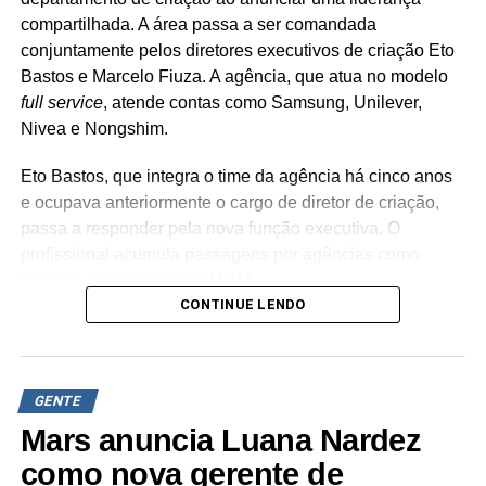
compartilhada. A área passa a ser comandada
conjuntamente pelos diretores executivos de criação Eto
Bastos e Marcelo Fiuza. A agência, que atua no modelo
full service
, atende contas como Samsung, Unilever,
Nivea e Nongshim.
Eto Bastos, que integra o time da agência há cinco anos
e ocupava anteriormente o cargo de diretor de criação,
passa a responder pela nova função executiva. O
profissional acumula passagens por agências como
Propeg, Sunset, Rapp e MRM.
CONTINUE LENDO
Já Marcelo Fiuza retorna à Cheil Brasil para assumir o
posto de co-líder criativo, após ter integrado a equipe da
casa entre 2023 e 2025. Em sua trajetória corporativa,
GENTE
Fiuza reúne experiência em operações publicitárias como
Mutato, Publicis Brasil, DPZ e Neogama/BBH.
Mars anuncia Luana Nardez
como nova gerente de
“Eto e Marcelo têm expertises distintas e