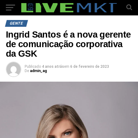
GENTE
Ingrid Santos é a nova gerente
de comunicação corporativa
da GSK
Publicado
4 anos atrás
em
6 de fevereiro de 2023
De
admin_ag