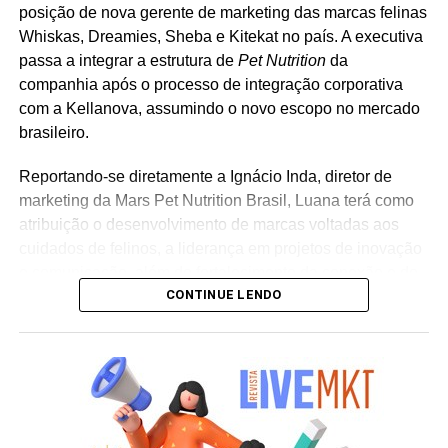
posição de nova gerente de marketing das marcas felinas
Whiskas, Dreamies, Sheba e Kitekat no país. A executiva
passa a integrar a estrutura de
Pet Nutrition
da
companhia após o processo de integração corporativa
com a Kellanova, assumindo o novo escopo no mercado
brasileiro.
Reportando-se diretamente a Ignácio Inda, diretor de
marketing da Mars Pet Nutrition Brasil, Luana terá como
atribuição o desenvolvimento de marcas voltadas aos
cuidados de felinos, a liderança em projetos de inovação
e comunicação, além do fortalecimento da conexão e do
CONTINUE LENDO
relacionamento das linhas com os tutores de animais no
país. “Assumir a gestão de marcas líderes globalmente e
com uma trajetória tão consolidada é um desafio que me
motiva muito. Quero contribuir para o desenvolvimento
dessas marcas no Brasil e fortalecer ainda mais sua
conexão com os tutores. Saber que nosso trabalho
contribui para o propósito da Mars de criar um mundo