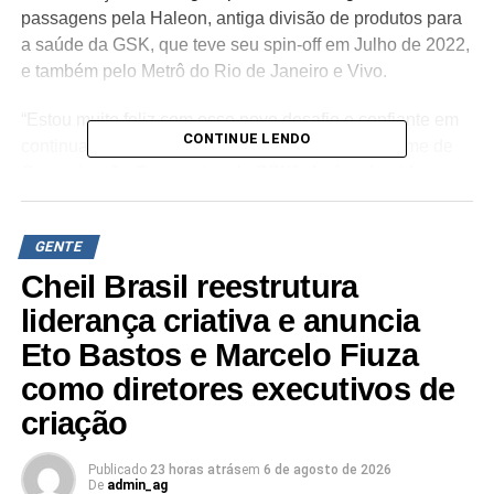
passagens pela Haleon, antiga divisão de produtos para
a saúde da GSK, que teve seu spin-off em Julho de 2022,
e também pelo Metrô do Rio de Janeiro e Vivo.
“Estou muito feliz com esse novo desafio e confiante em
CONTINUE LENDO
continuar o excelente trabalho já realizado pelo time de
Comunicação Corporativa da GSK”, declara Ingrid.
GENTE
Cheil Brasil reestrutura
TÓPICOS RELACIONADOS:
DESTAQUE
liderança criativa e anuncia
A SEGUIR
Silvia Ramazzotti é a nova diretora de marketing
Eto Bastos e Marcelo Fiuza
da JCDecaux Brasil
como diretores executivos de
NÃO PERCA
criação
Cheil anuncia novo Game Specialist
Publicado
23 horas atrás
em
6 de agosto de 2026
De
admin_ag