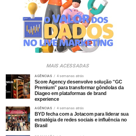
melhor para os pets e para as pessoas que cuidam deles
torna essa nova etapa ainda mais significativa”, ressalta
Luana Nardez.
Para o diretor da área, a movimentação reforça a
competitividade da empresa no setor. “A Luana reúne
uma sólida experiência em marketing, inovação e gestão
de marcas. Sua visão de negócios e sua trajetória na
liderança de portfólios relevantes serão importantes para
MAIS ACESSADAS
continuarmos desenvolvendo nossas marcas e
ampliando sua relevância junto aos tutores brasileiros”,
AGÊNCIAS
4 semanas atrás
Score Agency desenvolve solução “GC
destaca Ignácio Inda.
Premium” para transformar gôndolas da
Diageo em plataformas de brand
experience
AGÊNCIAS
4 semanas atrás
BYD fecha com a Jotacom para liderar sua
estratégia de redes sociais e influência no
Brasil