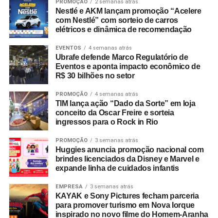
PROMOÇÃO
2 semanas atrás
Nestlé e AKM lançam promoção “Acelere
com Nestlé” com sorteio de carros
elétricos e dinâmica de recomendação
EVENTOS
4 semanas atrás
Ubrafe defende Marco Regulatório de
Eventos e aponta impacto econômico de
R$ 30 bilhões no setor
PROMOÇÃO
4 semanas atrás
TIM lança ação “Dado da Sorte” em loja
conceito da Oscar Freire e sorteia
ingressos para o Rock in Rio
PROMOÇÃO
3 semanas atrás
Huggies anuncia promoção nacional com
brindes licenciados da Disney e Marvel e
expande linha de cuidados infantis
EMPRESA
3 semanas atrás
KAYAK e Sony Pictures fecham parceria
para promover turismo em Nova Iorque
inspirado no novo filme do Homem-Aranha