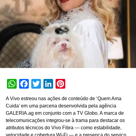
campanha “Pai, um caminho que se aprende andando”,
estrelada pelo ator Edson Celulari, de 68 anos,
acompanhado de seu filho primogênito, Enzo (29). A
comunicação explora as transformações e trocas de
experiências ao longo do crescimento dos filhos,
abordando a paternidade sem manuais rígidos.
Nos depoimentos em vídeo veiculados no Instagram,
YouTube e Facebook, o ator — pai também de Sophia
(23) e Chiara (4) — aborda a importância da convivência
cotidiana e do diálogo intergeracional. A campanha visa
WhatsApp
Facebook
Twitter
LinkedIn
Pinterest
aproximar o público da marca por meio de relatos sobre
rotina, aprendizados em família e companheirismo.
A Vivo estreou nas ações de conteúdo de ‘Quem Ama
Cuida’ em uma parceria desenvolvida pela agência
GALERIA.ag em conjunto com a TV Globo. A marca de
telecomunicações integrou-se à trama para destacar os
atributos técnicos do Vivo Fibra — como estabilidade,
velocidade e cobertura Wi-Fi — e a presença do serviço