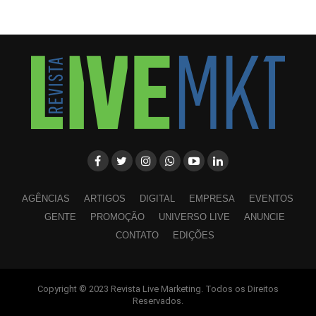
AGÊNCIAS
ARTIGOS
DIGITAL
EMPRESA
EVENTOS
GENTE
PROMOÇÃO
UNIVERSO LIVE
ANUNCIE
CONTATO
EDIÇÕES
Copyright © 2023 Revista Live Marketing. Todos os Direitos
WhatsApp
Facebook
Twitter
LinkedIn
Pinterest
Reservados.