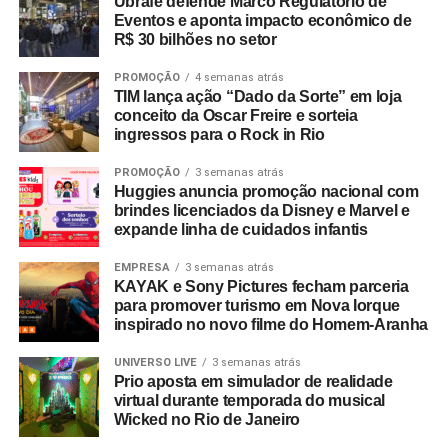
Ubrafe defende Marco Regulatório de
todos os tipos de pai”, focando no perfil multifacetado do
Eventos e aponta impacto econômico de
consumidor moderno e destacando seu sortimento de
R$ 30 bilhões no setor
utilidades, tecnologia e itens para o lar. Já a Le biscuit
PROMOÇÃO
4 semanas atrás
apresentou a assinatura “Tudo pro seu pai que faz parte
TIM lança ação “Dado da Sorte” em loja
de tudo”, enfatizando a participação dos pais na rotina
conceito da Oscar Freire e sorteia
doméstica com produtos voltados à praticidade.
ingressos para o Rock in Rio
“O Dia dos Pais é uma data importante para o varejo
PROMOÇÃO
3 semanas atrás
Huggies anuncia promoção nacional com
porque desperta um consumo movido pelo afeto e pela
brindes licenciados da Disney e Marvel e
identificação. Nossa prioridade foi criar campanhas que
expande linha de cuidados infantis
tornassem essa jornada de compra mais simples e
inspiradora”, explica Laura Autran, Gerente Geral de
EMPRESA
3 semanas atrás
KAYAK e Sony Pictures fecham parceria
Marketing
da CVLB. Marcelo Conduru,
CEO
da agência
para promover turismo em Nova Iorque
Next, complementa ressaltando que as ações respeitam a
inspirado no novo filme do Homem-Aranha
identidade visual e o público de cada uma das bandeiras
UNIVERSO LIVE
3 semanas atrás
no ponto de venda e nos meios digitais.
Prio aposta em simulador de realidade
virtual durante temporada do musical
Wicked no Rio de Janeiro