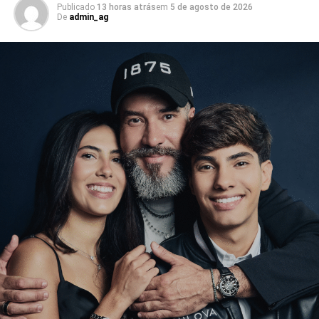
Quando comparado ao Monitor Global de Liderança do
Publicado
13 horas atrás
em
5 de agosto de 2026
De
admin_ag
ano passado, a preocupação dos líderes brasileiros com
a incerteza econômica aumentou 10% e com as
mudanças no comportamento do consumidor cresceu 6%.
Embora a escassez de talentos ocupe a terceira posição
como maior desafio dos executivos, seu crescimento foi o
maior, 14% em relação a 2022.
Segundo o relatório, a média global de executivos C-level
afirmando que suas organizações estão aptas a enfrentar
as principais ameaças é de 55%, enquanto, no Brasil,
este índice cai para 48%. Mas as lideranças estão mais
confiantes em relação às mudanças tecnológicas. A
preocupação geral com a questão é de 42% e no Brasil
cai para 40%. Além disso, 61% dos brasileiros afirmam
que estão preparados para enfrentá-las, índice 13%
acima da Espanha, 12% a mais do que os Estados
Unidos e a Austrália e 6% acima da Alemanha.