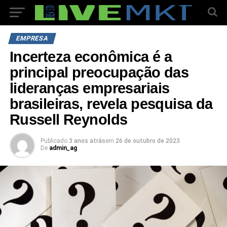
EMPRESA
Incerteza econômica é a
principal preocupação das
lideranças empresariais
brasileiras, revela pesquisa da
Russell Reynolds
Publicado
3 anos atrás
em
26 de outubro de 2023
De
admin_ag