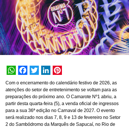
interna de 90% e índice de resolutividade de 87% nos
atendimentos.
Além da b.ia, o Meu Bradesco engloba ferramentas como
o E-agro — plataforma digital direcionada a produtores
rurais — e sistemas de recomendação de investimentos
suportados por
GenAI
(Inteligência Artificial Generativa),
que fornecem assessoria financeira automatizada e
customizada.
A estratégia de divulgação da campanha engloba
WhatsApp
Facebook
Twitter
LinkedIn
Pinterest
veiculação em canais de TV fechada, mídias digitais,
Com o encerramento do calendário festivo de 2026, as
peças de
Out of Home
(OOH) e ações com
atenções do setor de entretenimento se voltam para as
influenciadores digitais, reforçando o posicionamento do
preparações do próximo ano. O Camarote Nº1 abriu, a
banco na transformação digital do setor financeiro.
partir desta quarta-feira (5), a venda oficial de ingressos
para a sua 36ª edição no Carnaval de 2027. O evento
será realizado nos dias 7, 8, 9 e 13 de fevereiro no Setor
2 do Sambódromo da Marquês de Sapucaí, no Rio de