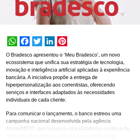
ano, veremos uma Black November, com promoções que
se estendem durante todo o mês de novembro”, declara
Moura.
TÓPICOS RELACIONADOS:
DESTAQUE
A SEGUIR
WhatsApp
Facebook
Twitter
LinkedIn
Pinterest
Vigor incentiva combinações gastronômicas
O Bradesco apresentou o ‘Meu Bradesco’, um novo
ecossistema que unifica sua estratégia de tecnologia,
NÃO PERCA
Incerteza econômica é a principal preocupação
inovação e inteligência artificial aplicadas à experiência
das lideranças empresariais brasileiras, revela
bancária. A iniciativa propõe a entrega de
pesquisa da Russell Reynolds
hiperpersonalização aos correntistas, oferecendo
serviços e interfaces adaptados às necessidades
individuais de cada cliente.
Para comunicar o lançamento, o banco estreou uma
campanha nacional desenvolvida pela agência
AlmapBBDO, que inaugura uma plataforma contínua de
comunicação sobre as iniciativas tecnológicas da