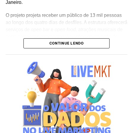
Janeiro.
O projeto projeta receber um público de 13 mil pessoas
ao longo dos quatro dias de desfiles. A estrutura oferecerá
serviços de
open bar
e
open food
, atrações musicais de
porte nacional e internacional e ações de ativação de
CONTINUE LENDO
marcas parceiras. “O Camarote Nº1 é um projeto que faz
parte da história do Carnaval carioca. Temos investido
anualmente em mudanças para melhorar, ainda mais,
uma experiência personalizada que nasce do
lifestyle
da
cidade maravilhosa”, destaca Marcio Esher, sócio, diretor
de negócios e marketing da Holding Clube e gestor do
Clube Nº1.
A produção do evento é assinada pela agência Banco_
em parceria com a Storymakers e a Cross Networking,
empresas pertencentes ao ecossistema da Holding
Clube. O projeto criativo mantém a assinatura “Brasil na
Veia”, conceito focado na valorização da cultura nacional,