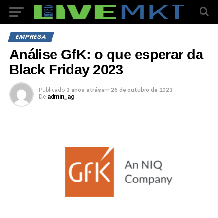
EMPRESA
Análise GfK: o que esperar da
Black Friday 2023
Publicado
3 anos atrás
em
26 de outubro de 2023
De
admin_ag