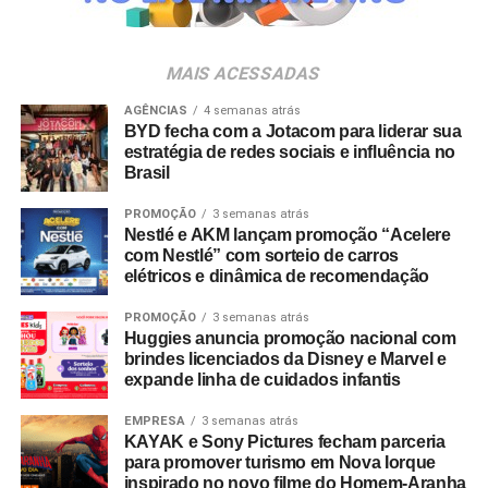
da música e da hospitalidade carioca.
Os convites individuais já estão disponíveis para compra
MAIS ACESSADAS
no canal oficial da Ticketmaster, com lote inicial a partir
de R$ 3.950,00. As demais atualizações e atrações do
AGÊNCIAS
4 semanas atrás
BYD fecha com a Jotacom para liderar sua
evento serão divulgadas nos canais oficiais do camarote
estratégia de redes sociais e influência no
nos próximos meses.
Brasil
PROMOÇÃO
3 semanas atrás
Nestlé e AKM lançam promoção “Acelere
com Nestlé” com sorteio de carros
elétricos e dinâmica de recomendação
PROMOÇÃO
3 semanas atrás
Huggies anuncia promoção nacional com
brindes licenciados da Disney e Marvel e
expande linha de cuidados infantis
EMPRESA
3 semanas atrás
KAYAK e Sony Pictures fecham parceria
para promover turismo em Nova Iorque
inspirado no novo filme do Homem-Aranha