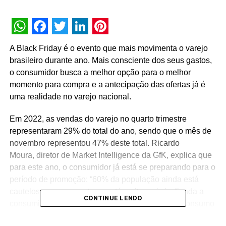
WhatsApp
Facebook
Twitter
LinkedIn
Pinterest
A Black Friday é o evento que mais movimenta o varejo
brasileiro durante ano. Mais consciente dos seus gastos,
o consumidor busca a melhor opção para o melhor
momento para compra e a antecipação das ofertas já é
uma realidade no varejo nacional.
Em 2022, as vendas do varejo no quarto trimestre
representaram 29% do total do ano, sendo que o mês de
novembro representou 47% deste total. Ricardo
Moura, diretor de Market Intelligence da GfK, explica que
para este ano, o consumidor já está se preparando para o
período de promoção: “60% da população ainda está
cautelosa com os gastos e está muito mais inclinada a
CONTINUE LENDO
consumir itens básicos. Veremos uma busca de consumo
mais indulgente – bebidas, perfumaria e cosméticos. Itens