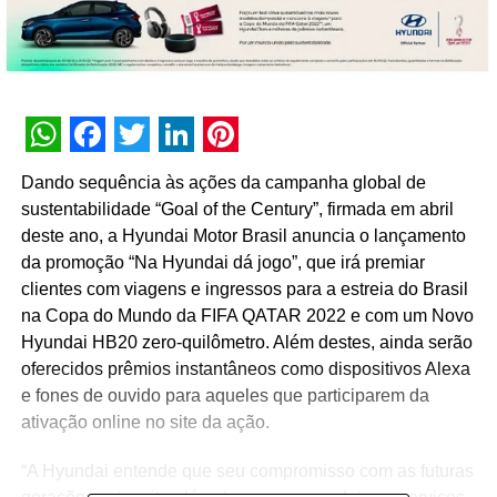
WhatsApp
Facebook
Twitter
LinkedIn
Pinterest
Dando sequência às ações da campanha global de
sustentabilidade “Goal of the Century”, firmada em abril
deste ano, a Hyundai Motor Brasil anuncia o lançamento
da promoção “Na Hyundai dá jogo”, que irá premiar
clientes com viagens e ingressos para a estreia do Brasil
na Copa do Mundo da FIFA QATAR 2022 e com um Novo
Hyundai HB20 zero-quilômetro. Além destes, ainda serão
oferecidos prêmios instantâneos como dispositivos Alexa
e fones de ouvido para aqueles que participarem da
ativação online no site da ação.
“A Hyundai entende que seu compromisso com as futuras