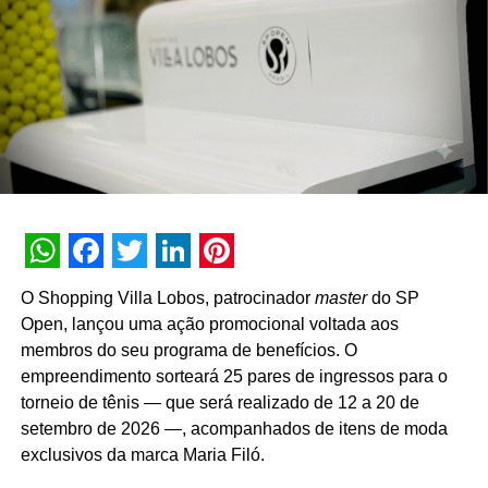
de futebol que sorteará TV todos os dias
longo prazo com o mercado”, pontua Daniel Salguele,
gerente da Torrefação Cooxupé.
A promoção abrange todas as linhas de produtos da
marca em todo o território nacional. Para concorrer aos
prêmios, os consumidores devem cadastrar os
comprovantes fiscais pelo site oficial ou via WhatsApp.
São mais de mil contemplações instantâneas diretas
reveladas no momento do cadastro do produto, além da
distribuição de R$ 10 mil toda semana e o sorteio final de
WhatsApp
Facebook
Twitter
LinkedIn
Pinterest
três automóveis elétricos. “Queríamos que a promoção
O Shopping Villa Lobos, patrocinador
master
do SP
fosse muito mais do que um incentivo de compra. Ela
Open, lançou uma ação promocional voltada aos
precisava reforçar os atributos da marca, gerar conversa e
membros do seu programa de benefícios. O
manter o Café Evolutto presente na rotina das pessoas. A
empreendimento sorteará 25 pares de ingressos para o
combinação entre mecânica simples, premiações
torneio de tênis — que será realizado de 12 a 20 de
atrativas, comunicação integrada e a chegada do Edu
setembro de 2026 —, acompanhados de itens de moda
Guedes nos permite manter a marca presente na rotina
exclusivos da marca Maria Filó.
do consumidor durante todo o período da campanha”,