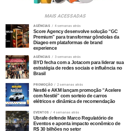
Para ingressar no programa e participar do sorteio, os
consumidores devem baixar o aplicativo oficial do
MAIS ACESSADAS
Shopping Villa Lobos, efetuar o cadastro e enviar
comprovantes fiscais de qualquer valor. O regulamento
AGÊNCIAS
4 semanas atrás
Score Agency desenvolve solução “GC
completo está disponível no site do empreendimento.
Premium” para transformar gôndolas da
Diageo em plataformas de brand
experience
AGÊNCIAS
3 semanas atrás
BYD fecha com a Jotacom para liderar sua
estratégia de redes sociais e influência no
Brasil
PROMOÇÃO
2 semanas atrás
Nestlé e AKM lançam promoção “Acelere
com Nestlé” com sorteio de carros
elétricos e dinâmica de recomendação
EVENTOS
4 semanas atrás
Ubrafe defende Marco Regulatório de
Eventos e aponta impacto econômico de
R$ 30 bilhões no setor