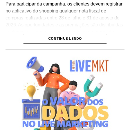
conclui Hugo Furlan, coordenador de marketing da
Para participar da campanha, os clientes devem registrar
Cooxupé.
no aplicativo do shopping qualquer nota fiscal de
compras realizadas entre 28 de julho e 31 de agosto de
2026. As oportunidades e as premiações são distribuídas
conforme a categoria do participante no programa de
CONTINUE LENDO
relacionamento.
A apuração dos contemplados será realizada no dia 10
de setembro de 2026. Após a divulgação do resultado
oficial, os vencedores terão até o dia 16 de setembro para
realizar a retirada presencial dos ingressos e brindes no
espaço Villa Atende, localizado no piso G1 do shopping.
“O SP Open é um torneio muito relevante para a cidade e
para essa região. Como estamos no evento de forma tão
profunda, nada mais justo do que proporcionar essa
experiência para alguns dos nossos clientes fiéis”,
destaca Aline Ivanov, gerente de marketing do Shopping
Villa Lobos.