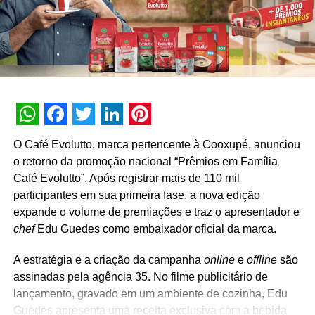
Sérvia, e a um Novo Hyundai HB20 zero quilometro.
As chances aumentam para os clientes que realizarem o
test drive e comprarem o carro no período da promoção,
concorrendo a viagens com direito a acompanhante ao
Catar e ingressos para o primeiro jogo da nossa seleção.
Clientes atuais também podem participar ao realizarem o
WhatsApp
Facebook
Twitter
LinkedIn
Pinterest
serviço agendado na concessionária e atualizar o
O Café Evolutto, marca pertencente à Cooxupé, anunciou
cadastro no programa Hyundai Sempre, concorrendo a
o retorno da promoção nacional “Prêmios em Família
um Novo Hyundai HB20 zero-quilômetro.
Café Evolutto”. Após registrar mais de 110 mil
participantes em sua primeira fase, a nova edição
E os prêmios não param por aí. Logo ao final do test
expande o volume de premiações e traz o apresentador e
drive, o cliente será convidado a escanear um QR Code
chef
Edu Guedes como embaixador oficial da marca.
na concessionária, que dará acesso ao game Chute a
Gol, no site da promoção. Na partida virtual, o participante
A estratégia e a criação da campanha
online
e
offline
são
deverá acertar a bola no gol, que estará protegido por um
assinadas pela agência 35. No filme publicitário de
HB20 na posição de goleiro. Acertando o gol, o
lançamento, gravado em um ambiente de cozinha, Edu
desafiante garante na hora um dispositivo Alexa ou um
Guedes apresenta uma receita exclusiva com a bebida