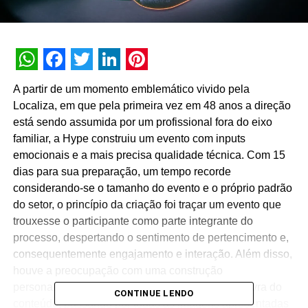
WhatsApp
Facebook
Twitter
LinkedIn
Pinterest
A partir de um momento emblemático vivido pela
Localiza, em que pela primeira vez em 48 anos a direção
está sendo assumida por um profissional fora do eixo
familiar, a Hype construiu um evento com inputs
emocionais e a mais precisa qualidade técnica. Com 15
dias para sua preparação, um tempo recorde
considerando-se o tamanho do evento e o próprio padrão
do setor, o princípio da criação foi traçar um evento que
trouxesse o participante como parte integrante do
processo, despertando o sentimento de pertencimento e,
consequentemente engajamento e interação. Além disso,
houve a preocupação com uma construção
personalizada, desde o tom de voz até cada palavra do
CONTINUE LENDO
conteúdo, passando por todas as imagens apresentadas