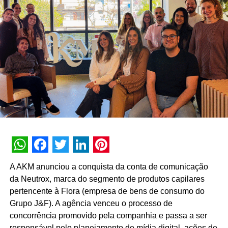
“Construímos nossa trajetória com a crença de que
nenhuma experiência vale a pena sem conteúdo e
nenhum conteúdo é relevante sem gerar impacto real no
mundo físico ou digital. Durante esta década, nunca
deixamos de nos reinventar e entendemos que
experiência de marca é um motor de crescimento direto.
É essa evolução que traduzimos hoje como Business
Experience”, destaca Paulo Farnese, CEO da EAÍ?!.
“Completar dez anos é celebrar esta história com o
mesmo entusiasmo do primeiro dia, reafirmando nosso
compromisso em construir narrativas vivas que geram
valor para o ecossistema dos nossos clientes”.
WhatsApp
Facebook
Twitter
LinkedIn
Pinterest
Com um portfólio que carrega o histórico de projetos para
A AKM anunciou a conquista da conta de comunicação
gigantes do mercado como Whirlpool, Heineken, Banco
da Neutrox, marca do segmento de produtos capilares
BMG, Banco Inter, Grupo Boticário, Suvinil, GOL,
pertencente à Flora (empresa de bens de consumo do
Havaianas e MetLife, para seguir o ritmo do seu
Grupo J&F). A agência venceu o processo de
crescimento, a EAÍ?! inicia o novo ciclo com a conquista
concorrência promovido pela companhia e passa a ser
das contas da Camil (convenção anual e viagem de
responsável pelo planejamento de mídia digital, ações de