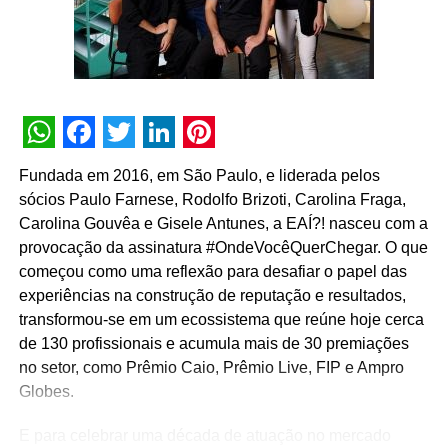
transmitido para mais de 1.400 participantes online em
toda a América Latina, com tradução simultânea e
materiais em espanhol. O acesso às transmissões foi
viabilizado por meio de uma plataforma totalmente
personalizada para o evento, que trazia também um
espaço 360º com atividades interativas e espaços
WhatsApp
Facebook
Twitter
LinkedIn
Pinterest
abertos com profissionais convidados para bate-papos
Fundada em 2016, em São Paulo, e liderada pelos
que levaram conhecimento e conteúdos relevantes aos
sócios Paulo Farnese, Rodolfo Brizoti, Carolina Fraga,
líderes.
Carolina Gouvêa e Gisele Antunes, a EAÍ?! nasceu com a
provocação da assinatura #OndeVocêQuerChegar. O que
A equipe multidisciplinar da Hype contou com mais de
começou como uma reflexão para desafiar o papel das
100 profissionais em atividade do pré ao pós-evento.
experiências na construção de reputação e resultados,
transformou-se em um ecossistema que reúne hoje cerca
Os resultados superaram as expectativas. Ao conduzir um
de 130 profissionais e acumula mais de 30 premiações
evento com “a cara da Localiza”, garantindo o espaço
no setor, como Prêmio Caio, Prêmio Live, FIP e Ampro
emocional que o momento pedia com a passagem de
Globes.
bastão entre CEOs e também a entrada de um novo
diretor, além do lançamento de novos produtos de muita
E para celebrar uma década de atuação no mercado
relevância para o setor, Hype e cliente surpreenderam-se