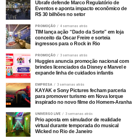
Ubrafe defende Marco Regulatório de
Eventos e aponta impacto econômico de
ESG estruturado e inteligência de mercado
R$ 30 bilhões no setor
Mais do que acompanhar discussões globais, a EAÍ?!
PROMOÇÃO
4 semanas atrás
incorporou preceitos ESG diretamente à esteira
TIM lança ação “Dado da Sorte” em loja
conceito da Oscar Freire e sorteia
operacional de suas entregas. Por meio de uma parceria
ingressos para o Rock in Rio
com a startup social Comida Invisível (certificada pelo
selo Save Food da FAO/ONU), a agência tornou-se a
PROMOÇÃO
3 semanas atrás
Huggies anuncia promoção nacional com
primeira do país a integrar a gestão de excedentes
brindes licenciados da Disney e Marvel e
alimentares à operação de seus eventos.
expande linha de cuidados infantis
A estreia da metodologia ocorreu em um evento do Banco
EMPRESA
3 semanas atrás
BMG, garantindo o reaproveitamento integral de 122,9 kg
KAYAK e Sony Pictures fecham parceria
para promover turismo em Nova Iorque
de alimentos. A destinação correta resultou na oferta de
inspirado no novo filme do Homem-Aranha
614 refeições para pessoas em vulnerabilidade social e
evitou a emissão de 347,7 kg de CO₂ na atmosfera. Hoje,
UNIVERSO LIVE
3 semanas atrás
a destinação socioambiental de excedentes gera
Prio aposta em simulador de realidade
virtual durante temporada do musical
indicadores tangíveis e auditáveis para o portfólio de
Wicked no Rio de Janeiro
clientes da agência.