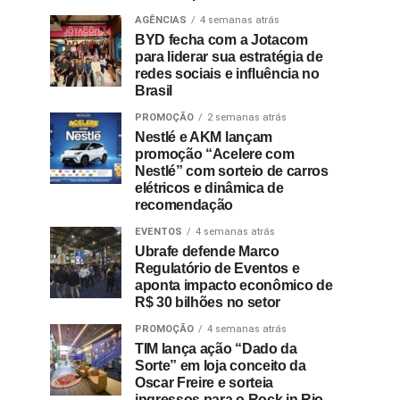
AGÊNCIAS
4 semanas atrás
BYD fecha com a Jotacom
para liderar sua estratégia de
redes sociais e influência no
Brasil
PROMOÇÃO
2 semanas atrás
Nestlé e AKM lançam
promoção “Acelere com
Nestlé” com sorteio de carros
elétricos e dinâmica de
recomendação
EVENTOS
4 semanas atrás
Ubrafe defende Marco
Regulatório de Eventos e
aponta impacto econômico de
R$ 30 bilhões no setor
PROMOÇÃO
4 semanas atrás
TIM lança ação “Dado da
Sorte” em loja conceito da
Oscar Freire e sorteia
ingressos para o Rock in Rio