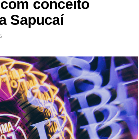
 com conceito
na Sapucaí
6