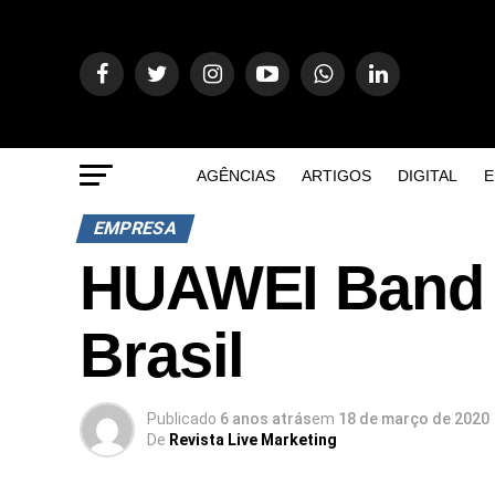
AGÊNCIAS
ARTIGOS
DIGITAL
E
EMPRESA
HUAWEI Band 4
Brasil
Publicado
6 anos atrás
em
18 de março de 2020
De
Revista Live Marketing