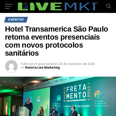
EVENTOS
Hotel Transamerica São Paulo
retoma eventos presenciais
com novos protocolos
sanitários
Publicado
6 anos atrás
em
25 de novembro de 2020
De
Revista Live Marketing