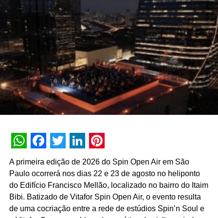
implantados durante o período em que o hotel ficou
fechado e que renderam a certificação do selo Safe
Guard, resultado de uma auditoria externa minuciosa que
validou o preparo e cuidado do hotel com seus
funcionários e visitantes. Vale lembrar que o Hotel
Transamerica São Paulo foi o primeiro hotel no Brasil a
ter o selo ISO 9001 de qualidade.
WhatsApp
Facebook
Twitter
LinkedIn
Pinterest
A primeira edição de 2026 do Spin Open Air em São
Paulo ocorrerá nos dias 22 e 23 de agosto no heliponto
do Edifício Francisco Mellão, localizado no bairro do Itaim
Bibi. Batizado de Vitafor Spin Open Air, o evento resulta
Confira as principais medidas adotadas pelo hotel
de uma cocriação entre a rede de estúdios Spin’n Soul e
para eventos: