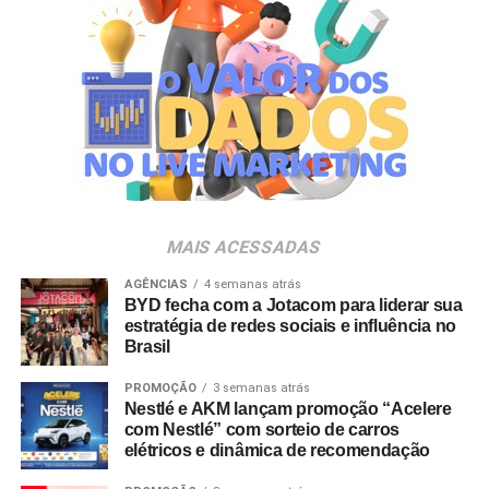
premiação criada para reconhecer os cases de maior
destaque na indústria e no varejo nacional. Entre as
empresas com presença executiva confirmada estão
Carrefour, Assaí Atacadista, Magalu, Panvel, Pague
Menos, Rappi e Dalben. “As marcas próprias vivem um
momento de expansão no Brasil e vêm conquistando um
papel cada vez mais estratégico tanto para varejistas
quanto para a indústria. O PL Connection foi criado
justamente para conectar esse ecossistema, promover
MAIS ACESSADAS
conhecimento, estimular novos negócios e contribuir para
o fortalecimento desse mercado, que ainda tem um
AGÊNCIAS
4 semanas atrás
BYD fecha com a Jotacom para liderar sua
enorme potencial de crescimento no país”, destaca
estratégia de redes sociais e influência no
Johnny Reitzfeld, fundador e
CEO
da Amicci.
Brasil
O credenciamento é destinado a profissionais de toda a
PROMOÇÃO
3 semanas atrás
Nestlé e AKM lançam promoção “Acelere
cadeia produtiva — incluindo varejistas, fabricantes,
com Nestlé” com sorteio de carros
distribuidores, fornecedores e consultores —
elétricos e dinâmica de recomendação
interessados no mapeamento de tendências e na