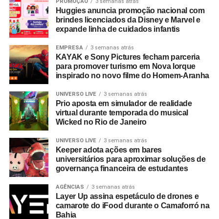
geração de novas parcerias comerciais.
PROMOÇÃO
3 semanas atrás
Huggies anuncia promoção nacional com
brindes licenciados da Disney e Marvel e
expande linha de cuidados infantis
EMPRESA
3 semanas atrás
KAYAK e Sony Pictures fecham parceria
para promover turismo em Nova Iorque
inspirado no novo filme do Homem-Aranha
UNIVERSO LIVE
3 semanas atrás
Prio aposta em simulador de realidade
virtual durante temporada do musical
Wicked no Rio de Janeiro
UNIVERSO LIVE
3 semanas atrás
Keeper adota ações em bares
universitários para aproximar soluções de
governança financeira de estudantes
AGÊNCIAS
3 semanas atrás
Layer Up assina espetáculo de drones e
camarote do iFood durante o Camaforró na
Bahia