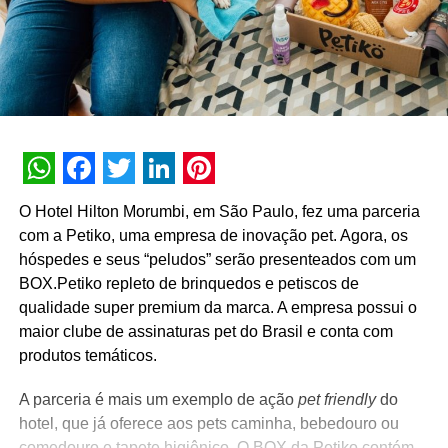
WhatsApp
Facebook
Twitter
LinkedIn
Pinterest
O Hotel Hilton Morumbi, em São Paulo, fez uma parceria
com a Petiko, uma empresa de inovação pet. Agora, os
hóspedes e seus “peludos” serão presenteados com um
BOX.Petiko repleto de brinquedos e petiscos de
qualidade super premium da marca. A empresa possui o
maior clube de assinaturas pet do Brasil e conta com
produtos temáticos.
A parceria é mais um exemplo de ação
pet friendly
do
hotel, que já oferece aos pets caminha, bebedouro ou
comedouro e tapete higiênico. O BOX da Petiko contém