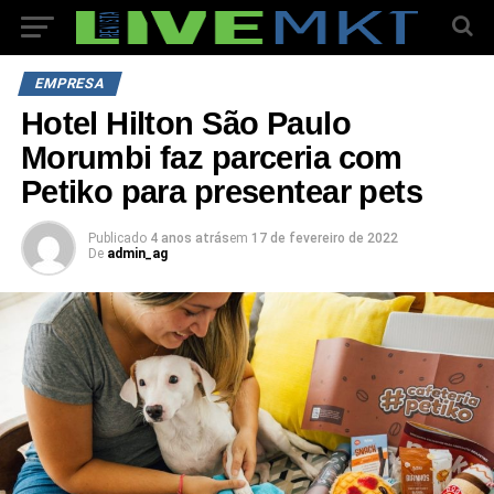
EMPRESA
Hotel Hilton São Paulo
Morumbi faz parceria com
Petiko para presentear pets
Publicado
4 anos atrás
em
17 de fevereiro de 2022
De
admin_ag