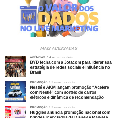
A produção do evento é assinada pela agência Banco_
em parceria com a Storymakers e a Cross Networking,
empresas pertencentes ao ecossistema da Holding
Clube. O projeto criativo mantém a assinatura “Brasil na
Veia”, conceito focado na valorização da cultura nacional,
da música e da hospitalidade carioca.
Os convites individuais já estão disponíveis para compra
MAIS ACESSADAS
no canal oficial da Ticketmaster, com lote inicial a partir
de R$ 3.950,00. As demais atualizações e atrações do
AGÊNCIAS
4 semanas atrás
BYD fecha com a Jotacom para liderar sua
evento serão divulgadas nos canais oficiais do camarote
estratégia de redes sociais e influência no
nos próximos meses.
Brasil
PROMOÇÃO
3 semanas atrás
Nestlé e AKM lançam promoção “Acelere
com Nestlé” com sorteio de carros
elétricos e dinâmica de recomendação
PROMOÇÃO
3 semanas atrás
Huggies anuncia promoção nacional com
brindes licenciados da Disney e Marvel e