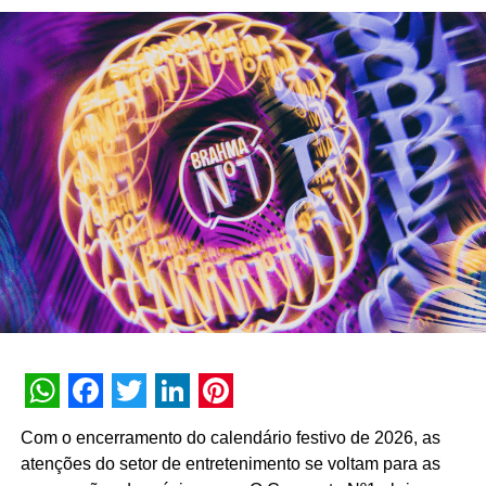
dez anos de operação em setembro de 2026. Com
capacidade transacional e conversacional, a plataforma
soma mais de 3 bilhões de interações históricas. No
primeiro semestre de 2026, a assistente registrou 74
milhões de interações, alcançando uma taxa de retenção
interna de 90% e índice de resolutividade de 87% nos
atendimentos.
Além da b.ia, o Meu Bradesco engloba ferramentas como
o E-agro — plataforma digital direcionada a produtores
rurais — e sistemas de recomendação de investimentos
suportados por
GenAI
(Inteligência Artificial Generativa),
que fornecem assessoria financeira automatizada e
customizada.
A estratégia de divulgação da campanha engloba
WhatsApp
Facebook
Twitter
LinkedIn
Pinterest
veiculação em canais de TV fechada, mídias digitais,
Com o encerramento do calendário festivo de 2026, as
peças de
Out of Home
(OOH) e ações com
atenções do setor de entretenimento se voltam para as
influenciadores digitais, reforçando o posicionamento do