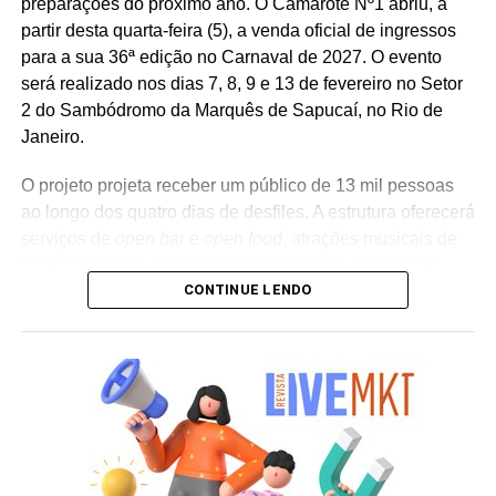
preparações do próximo ano. O Camarote Nº1 abriu, a
banco na transformação digital do setor financeiro.
partir desta quarta-feira (5), a venda oficial de ingressos
para a sua 36ª edição no Carnaval de 2027. O evento
será realizado nos dias 7, 8, 9 e 13 de fevereiro no Setor
2 do Sambódromo da Marquês de Sapucaí, no Rio de
Janeiro.
O projeto projeta receber um público de 13 mil pessoas
ao longo dos quatro dias de desfiles. A estrutura oferecerá
serviços de
open bar
e
open food
, atrações musicais de
porte nacional e internacional e ações de ativação de
CONTINUE LENDO
marcas parceiras. “O Camarote Nº1 é um projeto que faz
parte da história do Carnaval carioca. Temos investido
anualmente em mudanças para melhorar, ainda mais,
uma experiência personalizada que nasce do
lifestyle
da
cidade maravilhosa”, destaca Marcio Esher, sócio, diretor
de negócios e marketing da Holding Clube e gestor do
Clube Nº1.