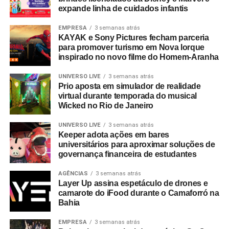
expande linha de cuidados infantis
EMPRESA
3 semanas atrás
KAYAK e Sony Pictures fecham parceria
para promover turismo em Nova Iorque
inspirado no novo filme do Homem-Aranha
UNIVERSO LIVE
3 semanas atrás
Prio aposta em simulador de realidade
virtual durante temporada do musical
Wicked no Rio de Janeiro
UNIVERSO LIVE
3 semanas atrás
Keeper adota ações em bares
universitários para aproximar soluções de
governança financeira de estudantes
AGÊNCIAS
3 semanas atrás
Layer Up assina espetáculo de drones e
camarote do iFood durante o Camaforró na
Bahia
EMPRESA
3 semanas atrás