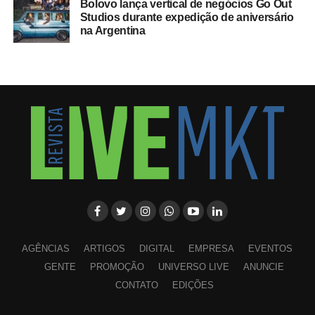
Bolovo lança vertical de negócios Go Out
Studios durante expedição de aniversário
na Argentina
AGÊNCIAS
ARTIGOS
DIGITAL
EMPRESA
EVENTOS
GENTE
PROMOÇÃO
UNIVERSO LIVE
ANUNCIE
CONTATO
EDIÇÕES