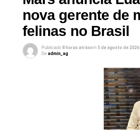
nova gerente de 
felinas no Brasil
Publicado
8 horas atrás
em
5 de agosto de 2026
De
admin_ag