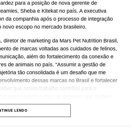
rdez para a posição de nova gerente de
eamies, Sheba e Kitekat no país. A executiva
on
da companhia após o processo de integração
o novo escopo no mercado brasileiro.
 diretor de marketing da Mars Pet Nutrition Brasil,
ento de marcas voltadas aos cuidados de felinos,
municação, além do fortalecimento da conexão e
res de animais no país. “Assumir a gestão de
jetória tão consolidada é um desafio que me
envolvimento dessas marcas no Brasil e fortalecer
aber que nosso trabalho contribui para o
hor para os pets e para as pessoas que cuidam
gnificativa”, ressalta Luana Nardez.
NTINUE LENDO
força a competitividade da empresa no setor. “A
arketing, inovação e gestão de marcas. Sua visão