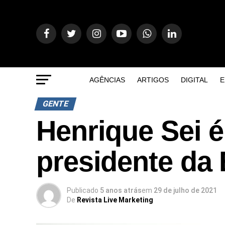
AGÊNCIAS
ARTIGOS
DIGITAL
E
GENTE
Henrique Sei é
presidente da 
Publicado
5 anos atrás
em
29 de julho de 2021
De
Revista Live Marketing