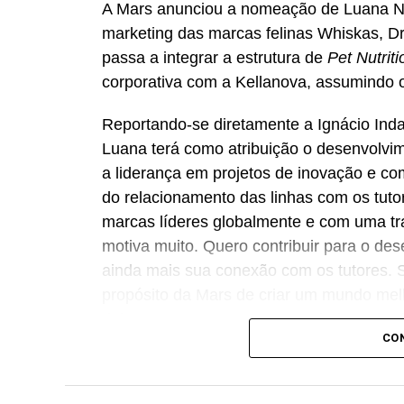
A Mars anunciou a nomeação de Luana Na
marketing das marcas felinas Whiskas, Dr
passa a integrar a estrutura de
Pet Nutriti
corporativa com a Kellanova, assumindo 
Reportando-se diretamente a Ignácio Inda,
Luana terá como atribuição o desenvolvim
a liderança em projetos de inovação e co
do relacionamento das linhas com os tuto
marcas líderes globalmente e com uma tra
motiva muito. Quero contribuir para o des
ainda mais sua conexão com os tutores. S
propósito da Mars de criar um mundo mel
deles torna essa nova etapa ainda mais si
CO
Para o diretor da área, a movimentação re
Luana reúne uma sólida experiência em m