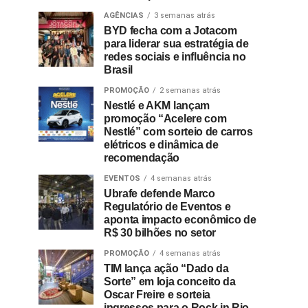
AGÊNCIAS
3 semanas atrás
BYD fecha com a Jotacom
para liderar sua estratégia de
redes sociais e influência no
Brasil
PROMOÇÃO
2 semanas atrás
Nestlé e AKM lançam
promoção “Acelere com
Nestlé” com sorteio de carros
elétricos e dinâmica de
recomendação
EVENTOS
4 semanas atrás
Ubrafe defende Marco
Regulatório de Eventos e
aponta impacto econômico de
R$ 30 bilhões no setor
PROMOÇÃO
4 semanas atrás
TIM lança ação “Dado da
Sorte” em loja conceito da
Oscar Freire e sorteia
ingressos para o Rock in Rio