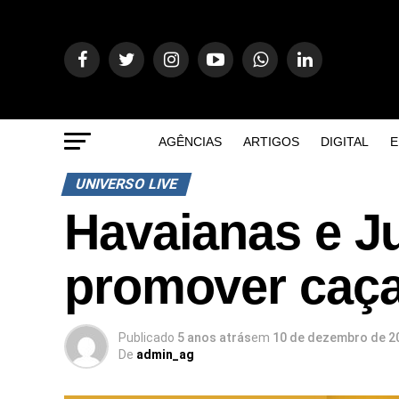
AGÊNCIAS
ARTIGOS
DIGITAL
E
UNIVERSO LIVE
Havaianas e Ju
promover caça
Publicado
5 anos atrás
em
10 de dezembro de 2
De
admin_ag