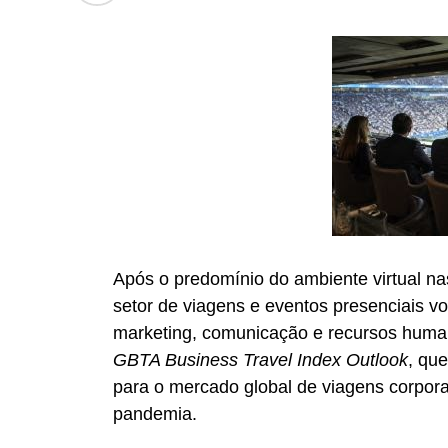
avanço importante para as empresas de 
principalmente, para os profissionais 
eventos. Acreditamos que o fortaleciment
que transformam projetos em realidade e 
Após o predomínio do ambiente virtual nas
setor de viagens e eventos presenciais v
marketing, comunicação e recursos hum
GBTA Business Travel Index Outlook
, qu
para o mercado global de viagens corpora
pandemia.