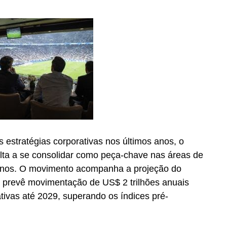
cenografia e montagem de estandes e,
que atuam na montagem e na desmontagem dos
o do setor passa pela valorização das pessoas
fazem a nossa indústria crescer”.
 estratégias corporativas nos últimos anos, o
olta a se consolidar como peça-chave nas áreas de
anos. O movimento acompanha a projeção do
e prevê movimentação de US$ 2 trilhões anuais
tivas até 2029, superando os índices pré-