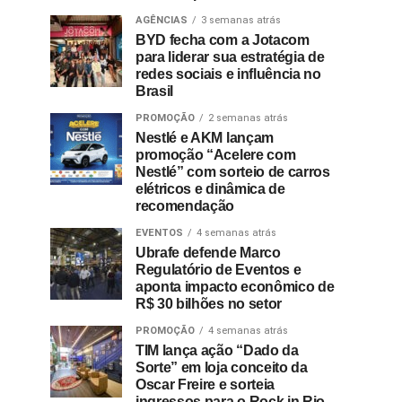
AGÊNCIAS
3 semanas atrás
BYD fecha com a Jotacom
para liderar sua estratégia de
redes sociais e influência no
Brasil
PROMOÇÃO
2 semanas atrás
Nestlé e AKM lançam
promoção “Acelere com
Nestlé” com sorteio de carros
elétricos e dinâmica de
recomendação
EVENTOS
4 semanas atrás
Ubrafe defende Marco
Regulatório de Eventos e
aponta impacto econômico de
R$ 30 bilhões no setor
PROMOÇÃO
4 semanas atrás
TIM lança ação “Dado da
Sorte” em loja conceito da
Oscar Freire e sorteia
ingressos para o Rock in Rio