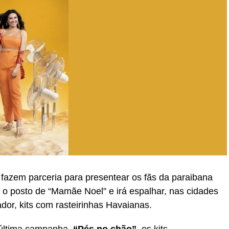
fazem parceria para presentear os fãs da paraibana
 o posto de “Mamãe Noel” e irá espalhar, nas cidades
dor, kits com rasteirinhas Havaianas.
última campanha,
“Pés no chão”
, os kits