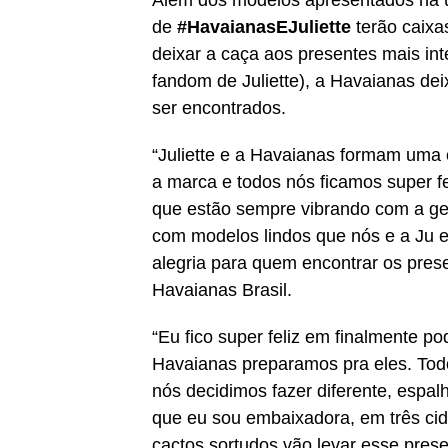
de
#HavaianasEJuliette
terão caixa
deixar a caça aos presentes mais inte
fandom de Juliette), a Havaianas dei
ser encontrados.
“Juliette e a Havaianas formam uma
a marca e todos nós ficamos super f
que estão sempre vibrando com a gen
com modelos lindos que nós e a Ju e
alegria para quem encontrar os pres
Havaianas Brasil.
“Eu fico super feliz em finalmente p
Havaianas preparamos pra eles. Tod
nós decidimos fazer diferente, espalh
que eu sou embaixadora, em três cid
cactos sortudos vão levar esse presen