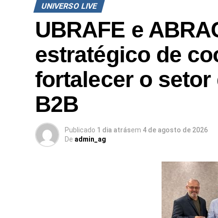
UNIVERSO LIVE
UBRAFE e ABRAC
estratégico de c
fortalecer o setor
B2B
Publicado
1 dia atrás
em
4 de agosto de 2026
De
admin_ag