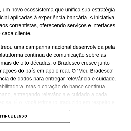
 um novo ecossistema que unifica sua estratégia
icial aplicadas à experiência bancária. A iniciativa
os correntistas, oferecendo serviços e interfaces
 cada cliente.
streou uma campanha nacional desenvolvida pela
lataforma contínua de comunicação sobre as
Há mais de oito décadas, o Bradesco cresce junto
ormações do país em apoio real. O ‘Meu Bradesco’
ência de dados para entregar relevância e cuidado.
abilitadora, mas o coração do banco continua
no, entregando relevância e cuidado a cada
cisa. É o ‘Você Primeiro’ traduzido em respeito e
CMO
do Bradesco.
NTINUE LENDO
a, assistente de inteligência artificial do banco