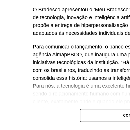
O Bradesco apresentou o ‘Meu Bradesco’,
de tecnologia, inovação e inteligência artif
propõe a entrega de hiperpersonalização a
adaptados às necessidades individuais de
Para comunicar o lançamento, o banco e
agência AlmapBBDO, que inaugura uma p
iniciativas tecnológicas da instituição. “
com os brasileiros, traduzindo as transf
consolida essa história: usamos a intelig
Para nós, a tecnologia é uma excelente h
sendo o relacionamento humano com huma
cliente, exatamente onde e quando ele pre
proximidade”, destaca Renato Camargo,
CO
Um dos pilares do novo ecossistema é a b.i