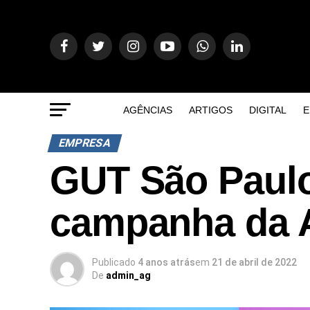
AGÊNCIAS
ARTIGOS
DIGITAL
E
EMPRESA
GUT São Paulo
campanha da 
Publicado
4 anos atrás
em
21 de abril de 2022
De
admin_ag