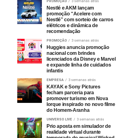
PROMOÇÃO
3 semanas atrás
Nestlé e AKM lançam
promoção “Acelere com
Nestlé” com sorteio de carros
elétricos e dinâmica de
recomendação
PROMOÇÃO
3 semanas atrás
Huggies anuncia promoção
nacional com brindes
licenciados da Disney e Marvel
e expande linha de cuidados
infantis
EMPRESA
3 semanas atrás
KAYAK e Sony Pictures
fecham parceria para
promover turismo em Nova
Iorque inspirado no novo filme
do Homem-Aranha
UNIVERSO LIVE
3 semanas atrás
Prio aposta em simulador de
realidade virtual durante
temporada do musical Wicked