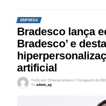
EMPRESA
Bradesco lança e
Bradesco’ e dest
hiperpersonalizaç
artificial
Publicado
19 horas atrás
em
7 de agosto de 202
De
admin_ag