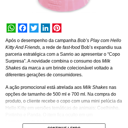
WhatsApp
Facebook
Twitter
LinkedIn
Pinterest
Após o desempenho da campanha
Bob’s Play com Hello
Kitty And Friends
, a rede de
fast-food
Bob’s expandiu sua
parceria estratégica com a Sanrio ao apresentar o “Copo
Surpresa”. A novidade combina o consumo dos
Milk
Shakes
da marca a um brinde colecionável voltado a
diferentes gerações de consumidores.
A ação promocional está atrelada aos
Milk Shakes
nas
opções de tamanho de 500 ml e 700 ml. Na compra do
produto, o cliente recebe o copo com uma mini pelúcia da
Hello Kitty em versões temáticas de animais: Coelhinho,
Pintinho e Panda. O item fica oculto em um
compartimento na base do copo, revelando o