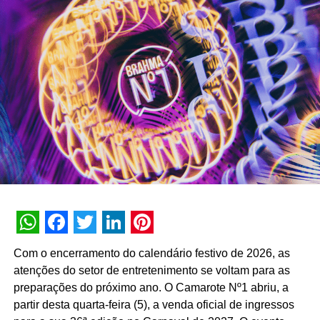
“A área de martech e e-commerce tem crescido
exponencialmente, tanto em nossa organização quanto
no mercado. Há muito tempo reconhecemos esse
potencial. Vimos na Box Martech uma grande
competência e uma oportunidade significativa para
expandir a atuação no nicho. Com o M&A, tenho
convicção de que iremos colocar nossas propostas em
mais mesas de negociação, consolidando o Grupo
Duo&Co como a principal e mais completa holding de
negócios digitais do país”, declara.
Raphael Oliveira, novo head de e-commerce do Grupo
Duo&Co, expressa otimismo quanto à fusão. “A parceria
estratégica eleva os padrões de gestão e nos permite
WhatsApp
Facebook
Twitter
LinkedIn
Pinterest
disponibilizar os nossos serviços em escala nacional.
Com o encerramento do calendário festivo de 2026, as
Estamos entusiasmados com as oportunidades que a
atenções do setor de entretenimento se voltam para as
fusão traz e confiantes de que alcançaremos novos
preparações do próximo ano. O Camarote Nº1 abriu, a
patamares de faturamento e expansão de negócios”,
partir desta quarta-feira (5), a venda oficial de ingressos
detalha.