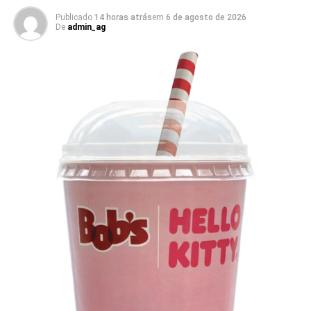
empresas pertencentes ao ecossistema da Holding
Clube. O projeto criativo mantém a assinatura “Brasil na
Publicado
14 horas atrás
em
6 de agosto de 2026
De
admin_ag
Veia”, conceito focado na valorização da cultura nacional,
da música e da hospitalidade carioca.
Os convites individuais já estão disponíveis para compra
no canal oficial da Ticketmaster, com lote inicial a partir
de R$ 3.950,00. As demais atualizações e atrações do
evento serão divulgadas nos canais oficiais do camarote
nos próximos meses.