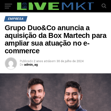
EMPRESA
Grupo Duo&Co anuncia a
aquisição da Box Martech para
ampliar sua atuação no e-
commerce
Publicado
2 anos atrás
em
30 de julho de 2024
De
admin_ag