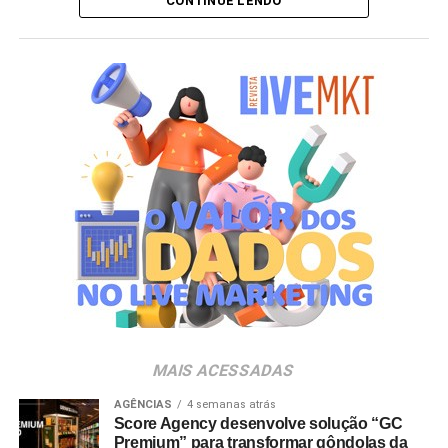
CONTINUE LENDO
personagem surpresa apenas no momento da abertura
da embalagem. “A receptividade do público à campanha
mostrou a força que Hello Kitty and Friends têm na
criação de experiências afetivas para diferentes
gerações. Com o Copo Surpresa, queremos trazer um
novo momento de interação com a marca, adicionando
um elemento de surpresa que torna cada visita ao Bob’s
ainda mais divertida”, aponta Renata Brigatti Lange,
diretora de marketing do Bob’s.
A campanha possui abrangência nacional e estará
disponível por tempo limitado em todos os restaurantes
da rede até 31 de agosto de 2026, ou enquanto durarem
os estoques nas unidades.
MAIS ACESSADAS
AGÊNCIAS
4 semanas atrás
Score Agency desenvolve solução “GC
Premium” para transformar gôndolas da