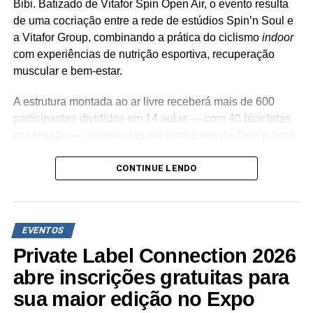
Bibi. Batizado de Vitafor Spin Open Air, o evento resulta
de uma cocriação entre a rede de estúdios Spin’n Soul e
a Vitafor Group, combinando a prática do ciclismo
indoor
com experiências de nutrição esportiva, recuperação
muscular e bem-estar.
A estrutura montada ao ar livre receberá mais de 600
participantes divididos em 14 aulas — com 40 bicicletas
por sessão —, ministradas por instrutores da Spin’n Soul.
A iniciativa insere-se em um mercado aquecido: dados do
CONTINUE LENDO
estudo “Saúde & Bem-Estar” (Hand Gestão
Compartilhada/GWI, 2026) apontam que o Brasil ocupa a
11ª posição global no setor de
wellness
, movimentando
US$ 111,1 bilhões por ano e respondendo por 28% do
EVENTOS
mercado da América Latina.
Private Label Connection 2026
A Vitafor Group assina a jornada de nutrição e suporte
abre inscrições gratuitas para
aos atletas no pré e pós-treino. Alinhada à expansão do
sua maior edição no Expo
mercado de suplementos alimentares no país — que