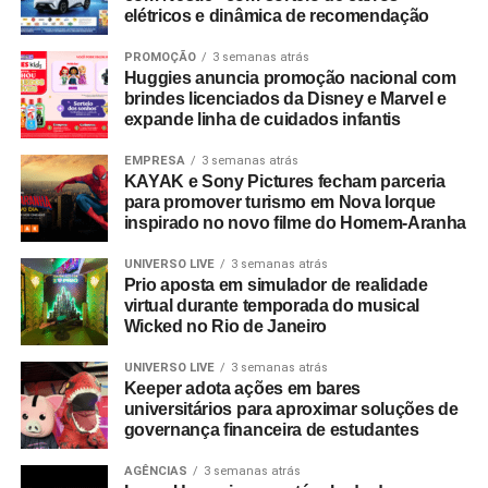
distribuidores, fornecedores e consultores —
elétricos e dinâmica de recomendação
interessados no mapeamento de tendências e na
geração de novas parcerias comerciais.
PROMOÇÃO
3 semanas atrás
Huggies anuncia promoção nacional com
brindes licenciados da Disney e Marvel e
expande linha de cuidados infantis
EMPRESA
3 semanas atrás
KAYAK e Sony Pictures fecham parceria
para promover turismo em Nova Iorque
inspirado no novo filme do Homem-Aranha
UNIVERSO LIVE
3 semanas atrás
Prio aposta em simulador de realidade
virtual durante temporada do musical
Wicked no Rio de Janeiro
UNIVERSO LIVE
3 semanas atrás
Keeper adota ações em bares
universitários para aproximar soluções de
governança financeira de estudantes
AGÊNCIAS
3 semanas atrás