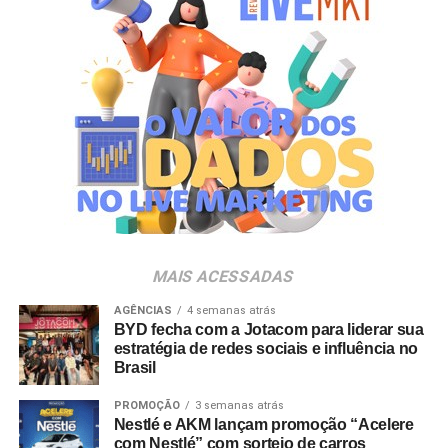
Durante o encontro, o evento sediará também mais uma
edição do Prêmio Excelência em Marca Própria,
premiação criada para reconhecer os cases de maior
destaque na indústria e no varejo nacional. Entre as
empresas com presença executiva confirmada estão
Carrefour, Assaí Atacadista, Magalu, Panvel, Pague
Menos, Rappi e Dalben. “As marcas próprias vivem um
momento de expansão no Brasil e vêm conquistando um
papel cada vez mais estratégico tanto para varejistas
quanto para a indústria. O PL Connection foi criado
justamente para conectar esse ecossistema, promover
MAIS ACESSADAS
conhecimento, estimular novos negócios e contribuir para
o fortalecimento desse mercado, que ainda tem um
AGÊNCIAS
4 semanas atrás
BYD fecha com a Jotacom para liderar sua
enorme potencial de crescimento no país”, destaca
estratégia de redes sociais e influência no
Johnny Reitzfeld, fundador e
CEO
da Amicci.
Brasil
O credenciamento é destinado a profissionais de toda a
PROMOÇÃO
3 semanas atrás
Nestlé e AKM lançam promoção “Acelere
cadeia produtiva — incluindo varejistas, fabricantes,
com Nestlé” com sorteio de carros