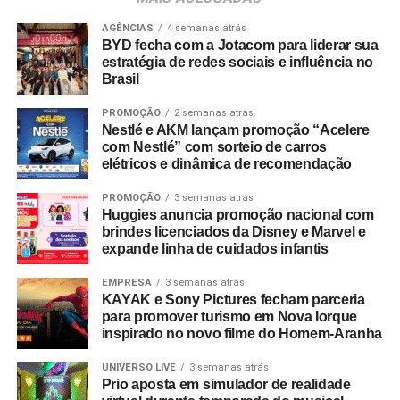
chancelada por pesquisas do setor. Dados do
Incentive
Travel Index
apontam que 80% dos colaboradores
AGÊNCIAS
4 semanas atrás
BYD fecha com a Jotacom para liderar sua
consideram viagens de incentivo a forma mais relevante
estratégia de redes sociais e influência no
de reconhecimento profissional — contra 20% que optam
Brasil
por bonificações financeiras ou bens materiais. A
PROMOÇÃO
2 semanas atrás
pesquisa revela ainda que essas ativações aumentam a
Nestlé e AKM lançam promoção “Acelere
retenção de lembrança de marca em até 35%, além de
com Nestlé” com sorteio de carros
96% dos entrevistados relatarem incremento na
elétricos e dinâmica de recomendação
motivação.
PROMOÇÃO
3 semanas atrás
Huggies anuncia promoção nacional com
No âmbito comercial, organizações com programas
brindes licenciados da Disney e Marvel e
estruturados de viagens de incentivo registram até três
expande linha de cuidados infantis
vezes mais chances de ultrapassar suas metas de
vendas em comparação com concorrentes sem
EMPRESA
3 semanas atrás
KAYAK e Sony Pictures fecham parceria
programas similares.
para promover turismo em Nova Iorque
inspirado no novo filme do Homem-Aranha
A Copa do Mundo do México, Estados Unidos e Canadá
figurou como um dos grandes catalisadores do setor.
UNIVERSO LIVE
3 semanas atrás
Prio aposta em simulador de realidade
Segundo números da FIFA, foram comercializados mais