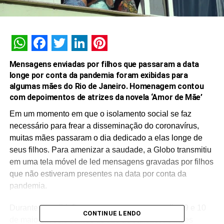
WhatsApp
Facebook
Twitter
LinkedIn
Pinterest
Mensagens enviadas por filhos que passaram a data
longe por conta da pandemia foram exibidas para
algumas mães do Rio de Janeiro. Homenagem contou
com depoimentos de atrizes da novela ‘Amor de Mãe’
Em um momento em que o isolamento social se faz
necessário para frear a disseminação do coronavírus,
muitas mães passaram o dia dedicado a elas longe de
seus filhos. Para amenizar a saudade, a Globo transmitiu
em uma tela móvel de led mensagens gravadas por filhos
que não estiveram presentes na data por conta da
pandemia.
Durante as exibições, que aconteceram nos dias 9 e 10
CONTINUE LENDO
de maio em seis bairros do Rio de Janeiro, as mães