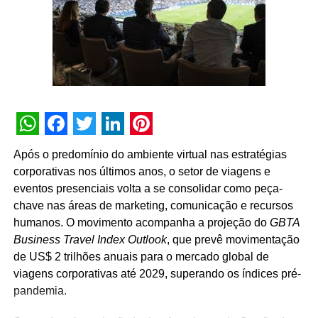
desenvolvimento do mercado passa, necessariamente,
pela valorização das pessoas que fazem os eventos
acontecerem”, afirma Paulo Ventura, presidente da
UBRAFE.
A iniciativa estabelece uma agenda permanente de
governança e diálogo, que inclui a criação de campanhas
educativas, o compartilhamento de metodologias de
WhatsApp
Facebook
Twitter
LinkedIn
Pinterest
gestão, a definição de diretrizes operacionais unificadas
Após o predomínio do ambiente virtual nas estratégias
para os pavilhões e a atuação conjunta junto a órgãos
corporativas nos últimos anos, o setor de viagens e
públicos e autoridades reguladoras.
eventos presenciais volta a se consolidar como peça-
chave nas áreas de marketing, comunicação e recursos
Para Guto Guedes, presidente da ABRACE, “a assinatura
humanos. O movimento acompanha a projeção do
GBTA
deste acordo representa um avanço importante para as
Business Travel Index Outlook
, que prevê movimentação
empresas de cenografia e montagem de estandes e,
de US$ 2 trilhões anuais para o mercado global de
principalmente, para os profissionais que atuam na
viagens corporativas até 2029, superando os índices pré-
montagem e na desmontagem dos eventos. Acreditamos
pandemia.
que o fortalecimento do setor passa pela valorização das
pessoas que transformam projetos em realidade e fazem