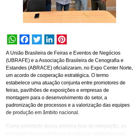
Mutran, gerente de Comunicação Regional da Globo.
TÓPICOS RELACIONADOS:
A SEGUIR
Rapha Avellar e Ricardo Dias discutem o futuro
da publicidade depois da pandemia em live
WhatsApp
Facebook
Twitter
LinkedIn
Pinterest
A União Brasileira de Feiras e Eventos de Negócios
NÃO PERCA
AVIXA anuncia finalistas do AV Experience
(UBRAFE) e a Associação Brasileira de Cenografia e
Awards
Estandes (ABRACE) oficializaram, no Expo Center Norte,
um acordo de cooperação estratégica. O termo
estabelece uma atuação conjunta entre promotores de
feiras, pavilhões de exposições e empresas de
montagem para o desenvolvimento do setor, a
padronização de processos e a valorização das equipes
de produção em âmbito nacional.
Como prioridade dessa primeira fase de integração, as
entidades fixaram diretrizes focadas no aprimoramento