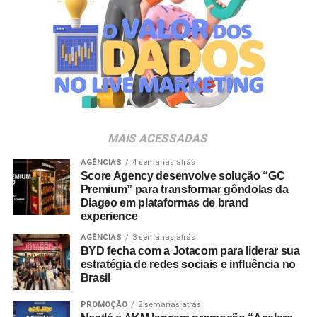
destaque na indústria e no varejo nacional. Entre as
empresas com presença executiva confirmada estão
Carrefour, Assaí Atacadista, Magalu, Panvel, Pague
Menos, Rappi e Dalben. “As marcas próprias vivem um
momento de expansão no Brasil e vêm conquistando um
papel cada vez mais estratégico tanto para varejistas
quanto para a indústria. O PL Connection foi criado
justamente para conectar esse ecossistema, promover
MAIS ACESSADAS
conhecimento, estimular novos negócios e contribuir para
o fortalecimento desse mercado, que ainda tem um
AGÊNCIAS
4 semanas atrás
Score Agency desenvolve solução “GC
enorme potencial de crescimento no país”, destaca
Premium” para transformar gôndolas da
Johnny Reitzfeld, fundador e
CEO
da Amicci.
Diageo em plataformas de brand
experience
O credenciamento é destinado a profissionais de toda a
AGÊNCIAS
3 semanas atrás
cadeia produtiva — incluindo varejistas, fabricantes,
BYD fecha com a Jotacom para liderar sua
distribuidores, fornecedores e consultores —
estratégia de redes sociais e influência no
Brasil
interessados no mapeamento de tendências e na
geração de novas parcerias comerciais.
PROMOÇÃO
2 semanas atrás