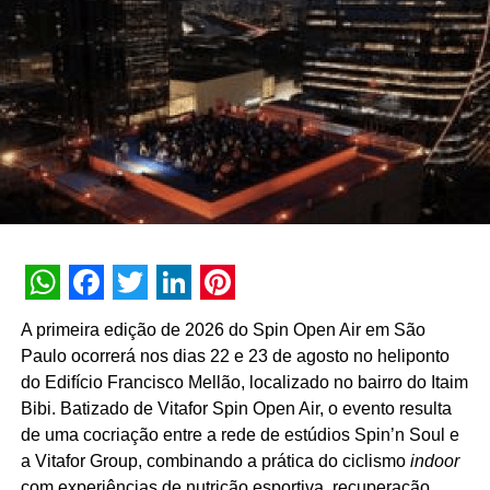
Os interessados poderão se inscrever para participar por
blocos ou optar, com vantagens, por uma inscrição
completa, com direito ao conteúdo bônus.
“Convidamos aos profissionais para reservarem a data
em suas agendas e acompanharem as novidades pelas
redes sociais da AMPRO. Em breve teremos a
programação definitiva e as formas de inscrição”, finaliza
Pagliarini.
A Associação de Marketing Promocional é a única que
WhatsApp
Facebook
Twitter
LinkedIn
Pinterest
desenvolve nacionalmente a teoria e a prática do setor de
A primeira edição de 2026 do Spin Open Air em São
Live Marketing de forma ampla. Com sede em São Paulo,
Paulo ocorrerá nos dias 22 e 23 de agosto no heliponto
completa 27 anos em 2020 e possui cerca de 300
do Edifício Francisco Mellão, localizado no bairro do Itaim
empresas associadas, com representação abrangente em
Bibi. Batizado de Vitafor Spin Open Air, o evento resulta
todo o território nacional.
www.ampro.com.br
de uma cocriação entre a rede de estúdios Spin’n Soul e
a Vitafor Group, combinando a prática do ciclismo
indoor
com experiências de nutrição esportiva, recuperação