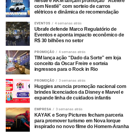
Nestlé e AKM lançam promoção “Acelere
com Nestlé” com sorteio de carros
elétricos e dinâmica de recomendação
EVENTOS
4 semanas atrás
Ubrafe defende Marco Regulatório de
Eventos e aponta impacto econômico de
R$ 30 bilhões no setor
PROMOÇÃO
4 semanas atrás
TIM lança ação “Dado da Sorte” em loja
conceito da Oscar Freire e sorteia
ingressos para o Rock in Rio
PROMOÇÃO
3 semanas atrás
Huggies anuncia promoção nacional com
brindes licenciados da Disney e Marvel e
expande linha de cuidados infantis
EMPRESA
3 semanas atrás
KAYAK e Sony Pictures fecham parceria
para promover turismo em Nova Iorque
inspirado no novo filme do Homem-Aranha