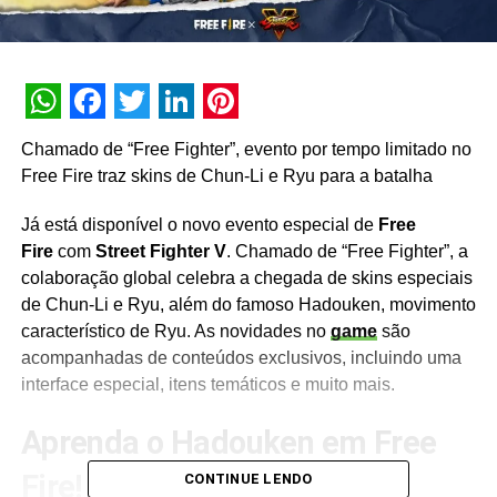
WhatsApp
Facebook
Twitter
LinkedIn
Pinterest
Chamado de “Free Fighter”, evento por tempo limitado no
Free Fire traz skins de Chun-Li e Ryu para a batalha
Já está disponível o novo evento especial de
Free
Fire
com
Street Fighter V
. Chamado de “Free Fighter”, a
colaboração global celebra a chegada de skins especiais
de Chun-Li e Ryu, além do famoso Hadouken, movimento
característico de Ryu. As novidades no
game
são
acompanhadas de conteúdos exclusivos, incluindo uma
interface especial, itens temáticos e muito mais.
Aprenda o Hadouken em Free
Fire!
CONTINUE LENDO