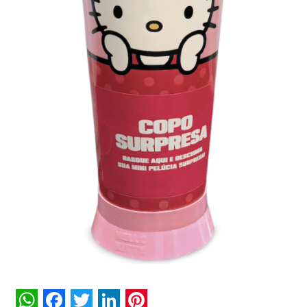
Anitta e Lu se unem em hit para marcar chegada
da Magalu ao Rio
NÃO PERCA
Taboola se torna uma empresa pública e começa
a negociar suas ações na Nasdaq