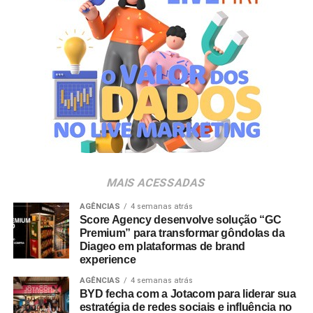
novo momento de interação com a marca, adicionando
um elemento de surpresa que torna cada visita ao Bob’s
ainda mais divertida”, aponta Renata Brigatti Lange,
diretora de marketing do Bob’s.
A campanha possui abrangência nacional e estará
disponível por tempo limitado em todos os restaurantes
da rede até 31 de agosto de 2026, ou enquanto durarem
os estoques nas unidades.
MAIS ACESSADAS
AGÊNCIAS
4 semanas atrás
Score Agency desenvolve solução “GC
Premium” para transformar gôndolas da
Diageo em plataformas de brand
experience
AGÊNCIAS
4 semanas atrás
BYD fecha com a Jotacom para liderar sua
estratégia de redes sociais e influência no