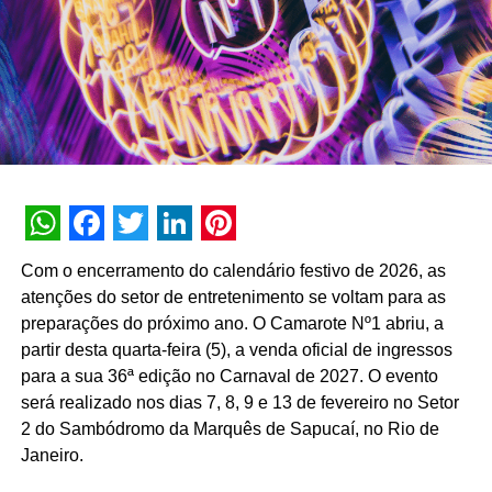
Foto: Divulgação/Garena
WhatsApp
Facebook
Twitter
LinkedIn
Pinterest
Com o encerramento do calendário festivo de 2026, as
Além do traje temático de Chun-Li, em breve também
atenções do setor de entretenimento se voltam para as
estará disponível a roupa inspirada em Ryu. O evento
preparações do próximo ano. O Camarote Nº1 abriu, a
crossover “Free Fighter” também conta com uma série de
partir desta quarta-feira (5), a venda oficial de ingressos
itens exclusivos, incluindo a granada Hadouken e a skin
para a sua 36ª edição no Carnaval de 2027. O evento
da arma AWM, e mais.
será realizado nos dias 7, 8, 9 e 13 de fevereiro no Setor
2 do Sambódromo da Marquês de Sapucaí, no Rio de
Janeiro.