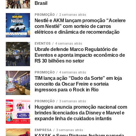
Brasil
PROMOÇÃO
2 semanas atrás
Nestlé e AKM lançam promoção “Acelere
com Nestlé” com sorteio de carros
elétricos e dinâmica de recomendação
EVENTOS
4 semanas atrás
Ubrafe defende Marco Regulatório de
Eventos e aponta impacto econômico de
R$ 30 bilhões no setor
PROMOÇÃO
4 semanas atrás
TIM lança ação “Dado da Sorte” em loja
conceito da Oscar Freire e sorteia
ingressos para o Rock in Rio
PROMOÇÃO
3 semanas atrás
Huggies anuncia promoção nacional com
brindes licenciados da Disney e Marvel e
expande linha de cuidados infantis
EMPRESA
3 semanas atrás
KAYAK e Sony Pictures fecham parceria