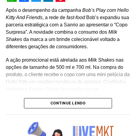
WhatsApp
Facebook
Twitter
LinkedIn
Pinterest
Após o desempenho da campanha
Bob’s Play com Hello
Kitty And Friends
, a rede de
fast-food
Bob’s expandiu sua
parceria estratégica com a Sanrio ao apresentar o “Copo
Surpresa”. A novidade combina o consumo dos
Milk
Shakes
da marca a um brinde colecionável voltado a
diferentes gerações de consumidores.
A ação promocional está atrelada aos
Milk Shakes
nas
opções de tamanho de 500 ml e 700 ml. Na compra do
produto, o cliente recebe o copo com uma mini pelúcia da
Hello Kitty em versões temáticas de animais: Coelhinho,
Pintinho e Panda. O item fica oculto em um
compartimento na base do copo, revelando o
CONTINUE LENDO
personagem surpresa apenas no momento da abertura
da embalagem. “A receptividade do público à campanha
mostrou a força que Hello Kitty and Friends têm na
criação de experiências afetivas para diferentes
gerações. Com o Copo Surpresa, queremos trazer um