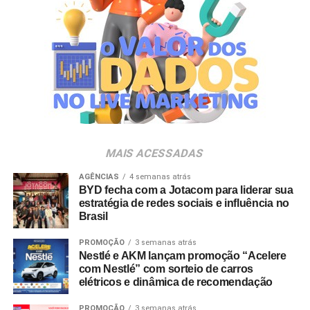
marcas e pessoas.
Ao longo de 10 anos, a agência vem transformando essa
visão em prática, ampliando sua atuação em brand
experience, trade marketing, tecnologia, conteúdo e
inteligência de dados para gerar impacto real no
negócio. A celebração acompanha também o
amadurecimento de seu posicionamento institucional
para o conceito de
Business Experience
(BX), que traduz
MAIS ACESSADAS
uma evolução do DNA da agência.
AGÊNCIAS
4 semanas atrás
BYD fecha com a Jotacom para liderar sua
“Construímos nossa trajetória com a crença de que
estratégia de redes sociais e influência no
nenhuma experiência vale a pena sem conteúdo e
Brasil
nenhum conteúdo é relevante sem gerar impacto real no
mundo físico ou digital. Durante esta década, nunca
PROMOÇÃO
3 semanas atrás
Nestlé e AKM lançam promoção “Acelere
deixamos de nos reinventar e entendemos que
com Nestlé” com sorteio de carros
experiência de marca é um motor de crescimento direto.
elétricos e dinâmica de recomendação
É essa evolução que traduzimos hoje como Business
Experience”, destaca Paulo Farnese, CEO da EAÍ?!.
PROMOÇÃO
3 semanas atrás