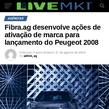
AGÊNCIAS
Fibra.ag desenvolve ações de
ativação de marca para
lançamento do Peugeot 2008
Publicado
2 anos atrás
em
21 de agosto de 2024
De
admin_ag