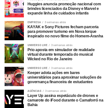
Huggies anuncia promoção nacional com
“Completar dez anos é celebrar esta história com o
brindes licenciados da Disney e Marvel e
mesmo entusiasmo do primeiro dia, reafirmando nosso
expande linha de cuidados infantis
compromisso em construir narrativas vivas que geram
valor para o ecossistema dos nossos clientes”.
EMPRESA
3 semanas atrás
KAYAK e Sony Pictures fecham parceria
para promover turismo em Nova Iorque
Com um portfólio que carrega o histórico de projetos para
inspirado no novo filme do Homem-Aranha
gigantes do mercado como Whirlpool, Heineken, Banco
BMG, Banco Inter, Grupo Boticário, Suvinil, GOL,
UNIVERSO LIVE
3 semanas atrás
Prio aposta em simulador de realidade
Havaianas e MetLife, para seguir o ritmo do seu
virtual durante temporada do musical
crescimento, a EAÍ?! inicia o novo ciclo com a conquista
Wicked no Rio de Janeiro
das contas da Camil (convenção anual e viagem de
incentivo) e da Seara (campanhas de engajamento
UNIVERSO LIVE
3 semanas atrás
Keeper adota ações em bares
interno). Além da ampliação do escopo de atuação com a
universitários para aproximar soluções de
Copa Energia (calendário nacional de eventos e trade
governança financeira de estudantes
marketing) e com a Mondelez International (ecossistema
de campanhas de incentivo e viagens).
AGÊNCIAS
3 semanas atrás
Layer Up assina espetáculo de drones e
camarote do iFood durante o Camaforró na
No último trimestre de 2026, a agência também assina a
Bahia
produção da segunda edição do Inter Summit, evento