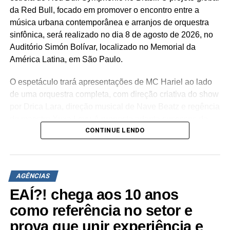
A SEGUIR
da Red Bull, focado em promover o encontro entre a
Homenagem ao centenário do fundador da Copa
música urbana contemporânea e arranjos de orquestra
Energia tem ativações e espaço produzidos pela
sinfônica, será realizado no dia 8 de agosto de 2026, no
Avantgarde
Auditório Simón Bolívar, localizado no Memorial da
NÃO PERCA
América Latina, em São Paulo.
Growth Comunicações comemora 30 anos com
nova identidade visual
O espetáculo trará apresentações de MC Hariel ao lado
de uma orquestra completa, com direção criativa do show
por Drica Lara, direção musical de Nave Beatz e regência
do maestro Xuxa Levy. A proposta adapta sucessos da
CONTINUE LENDO
trajetória do artista paulista para arranjos orquestrais
inéditos.
A estrutura concebida pela agência abrange a criação de
AGÊNCIAS
um palco desenhado especialmente para a ocasião por
Drica Lara, sistema de iluminação cênica, sonorização de
EAÍ?! chega aos 10 anos
alta fidelidade e painéis de LED direcionados ao
como referência no setor e
alinhamento audiovisual. A narrativa imersiva estende a
prova que unir experiência e
experiência do público desde a recepção no espaço até o