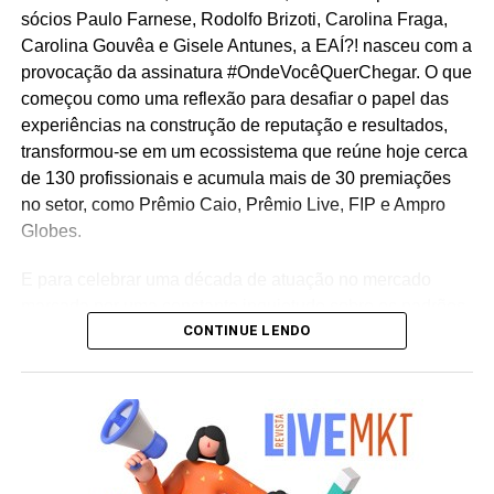
sócios Paulo Farnese, Rodolfo Brizoti, Carolina Fraga,
Carolina Gouvêa e Gisele Antunes, a EAÍ?! nasceu com a
provocação da assinatura #OndeVocêQuerChegar. O que
começou como uma reflexão para desafiar o papel das
experiências na construção de reputação e resultados,
transformou-se em um ecossistema que reúne hoje cerca
de 130 profissionais e acumula mais de 30 premiações
no setor, como Prêmio Caio, Prêmio Live, FIP e Ampro
Globes.
E para celebrar uma década de atuação no mercado
marcada por uma constante inquietude sobre os padrões
CONTINUE LENDO
do live marketing e da comunicação corporativa, a
agência lança a campanha institucional “Infinitos
Primeiros”. Sob o mote “como se fosse o primeiro”, a
iniciativa reflete a premissa de que cada projeto, mesmo
após uma década de consolidação no mercado,
permanece sendo uma oportunidade única para
desenhar o futuro e criar conexões memoráveis entre