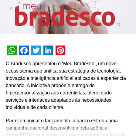
melhores que as daquele outro guaraná.
TÓPICOS RELACIONADOS:
DESTAQUE
A SEGUIR
Nestlé lança “Moça Mini” novo “Mocinha” em
três sabores
NÃO PERCA
PUMA e Neymar lançam nova chuteira FUTURE Z
WhatsApp
Facebook
Twitter
LinkedIn
Pinterest
Spectra
O Bradesco apresentou o ‘Meu Bradesco’, um novo
ecossistema que unifica sua estratégia de tecnologia,
inovação e inteligência artificial aplicadas à experiência
bancária. A iniciativa propõe a entrega de
hiperpersonalização aos correntistas, oferecendo
serviços e interfaces adaptados às necessidades
individuais de cada cliente.
Para comunicar o lançamento, o banco estreou uma
campanha nacional desenvolvida pela agência
AlmapBBDO, que inaugura uma plataforma contínua de