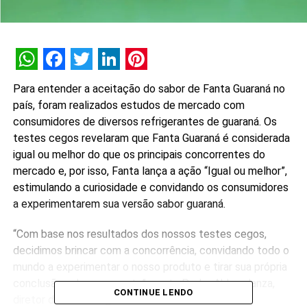
WhatsApp
Facebook
Twitter
LinkedIn
Pinterest
Para entender a aceitação do sabor de Fanta Guaraná no
país, foram realizados estudos de mercado com
consumidores de diversos refrigerantes de guaraná. Os
testes cegos revelaram que Fanta Guaraná é considerada
igual ou melhor do que os principais concorrentes do
mercado e, por isso, Fanta lança a ação “Igual ou melhor”,
estimulando a curiosidade e convidando os consumidores
a experimentarem sua versão sabor guaraná.
“Com base nos resultados dos nossos testes cegos,
decidimos brincar com a concorrência, convidando todo o
mundo a experimentar o nosso produto e tirar sua própria
conclusão sobre o assunto”, conta Pedro Abbondanza,
CONTINUE LENDO
diretor de marketing de Fanta no Brasil.