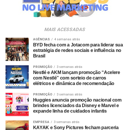
Veia”, conceito focado na valorização da cultura nacional,
da música e da hospitalidade carioca.
Os convites individuais já estão disponíveis para compra
MAIS ACESSADAS
no canal oficial da Ticketmaster, com lote inicial a partir
de R$ 3.950,00. As demais atualizações e atrações do
AGÊNCIAS
4 semanas atrás
BYD fecha com a Jotacom para liderar sua
evento serão divulgadas nos canais oficiais do camarote
estratégia de redes sociais e influência no
nos próximos meses.
Brasil
PROMOÇÃO
3 semanas atrás
Nestlé e AKM lançam promoção “Acelere
com Nestlé” com sorteio de carros
elétricos e dinâmica de recomendação
PROMOÇÃO
3 semanas atrás
Huggies anuncia promoção nacional com
brindes licenciados da Disney e Marvel e
expande linha de cuidados infantis
EMPRESA
3 semanas atrás
KAYAK e Sony Pictures fecham parceria