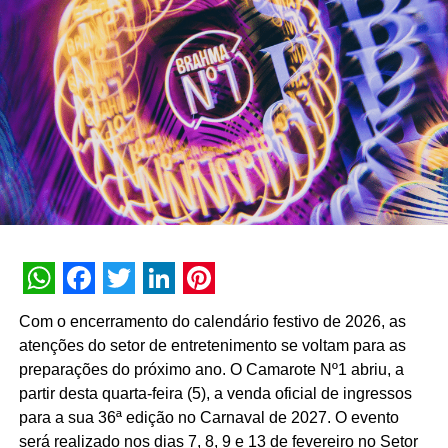
primeiro semestre de 2026, a assistente registrou 74
milhões de interações, alcançando uma taxa de retenção
interna de 90% e índice de resolutividade de 87% nos
atendimentos.
Além da b.ia, o Meu Bradesco engloba ferramentas como
o E-agro — plataforma digital direcionada a produtores
rurais — e sistemas de recomendação de investimentos
suportados por
GenAI
(Inteligência Artificial Generativa),
que fornecem assessoria financeira automatizada e
customizada.
A estratégia de divulgação da campanha engloba
WhatsApp
Facebook
Twitter
LinkedIn
Pinterest
veiculação em canais de TV fechada, mídias digitais,
Com o encerramento do calendário festivo de 2026, as
peças de
Out of Home
(OOH) e ações com
atenções do setor de entretenimento se voltam para as
influenciadores digitais, reforçando o posicionamento do
preparações do próximo ano. O Camarote Nº1 abriu, a
banco na transformação digital do setor financeiro.
partir desta quarta-feira (5), a venda oficial de ingressos
para a sua 36ª edição no Carnaval de 2027. O evento
será realizado nos dias 7, 8, 9 e 13 de fevereiro no Setor