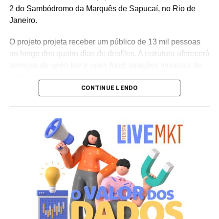
2 do Sambódromo da Marquês de Sapucaí, no Rio de
Janeiro.
O projeto projeta receber um público de 13 mil pessoas
ao longo dos quatro dias de desfiles. A estrutura oferecerá
serviços de
open bar
e
open food
, atrações musicais de
porte nacional e internacional e ações de ativação de
CONTINUE LENDO
marcas parceiras. “O Camarote Nº1 é um projeto que faz
parte da história do Carnaval carioca. Temos investido
anualmente em mudanças para melhorar, ainda mais,
uma experiência personalizada que nasce do
lifestyle
da
cidade maravilhosa”, destaca Marcio Esher, sócio, diretor
de negócios e marketing da Holding Clube e gestor do
Clube Nº1.
A produção do evento é assinada pela agência Banco_
em parceria com a Storymakers e a Cross Networking,
empresas pertencentes ao ecossistema da Holding
Clube. O projeto criativo mantém a assinatura “Brasil na