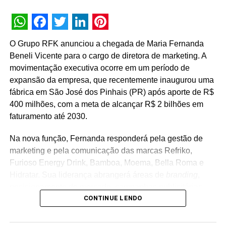
Brenno Faro assume como CMO da Forever Liss
NÃO PERCA
Juliana Teixeira assume como diretora de
WhatsApp
Facebook
Twitter
LinkedIn
Pinterest
marketing e vendas da Viasat
O Grupo RFK anunciou a chegada de Maria Fernanda
Beneli Vicente para o cargo de diretora de marketing. A
movimentação executiva ocorre em um período de
expansão da empresa, que recentemente inaugurou uma
fábrica em São José dos Pinhais (PR) após aporte de R$
400 milhões, com a meta de alcançar R$ 2 bilhões em
faturamento até 2030.
Na nova função, Fernanda responderá pela gestão de
marketing e pela comunicação das marcas Refriko,
Furioso Energy Drink, Bamboa, Moema, Bella Roma e
Hidratar. Sua liderança abrangerá áreas de
branding
,
posicionamento de mercado, campanhas publicitárias,
CONTINUE LENDO
relacionamento com consumidores e novos projetos de
negócios. “Encontro uma empresa em um momento de
transformação, com marcas que têm enorme potencial de