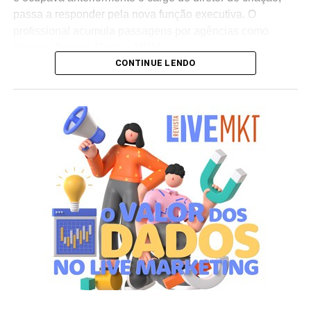
passa a responder pela nova função executiva. O
profissional acumula passagens por agências como
Propeg, Sunset, Rapp e MRM.
CONTINUE LENDO
Já Marcelo Fiuza retorna à Cheil Brasil para assumir o
posto de co-líder criativo, após ter integrado a equipe da
casa entre 2023 e 2025. Em sua trajetória corporativa,
Fiuza reúne experiência em operações publicitárias como
Mutato, Publicis Brasil, DPZ e Neogama/BBH.
“Eto e Marcelo têm expertises distintas e
complementares, além de já terem trabalhado juntos e
conhecerem profundamente o DNA da Cheil – sabendo
muito bem navegar pelas diversas disciplinas e
plataformas que oferecemos para nossos clientes.
Acreditamos que essa liderança compartilhada trará uma
série de benefícios para os processos, além de
resultados ainda mais efetivos para nossos projetos e
clientes”, destaca Tatiana Pacheco,
COO
da Cheil Brasil.