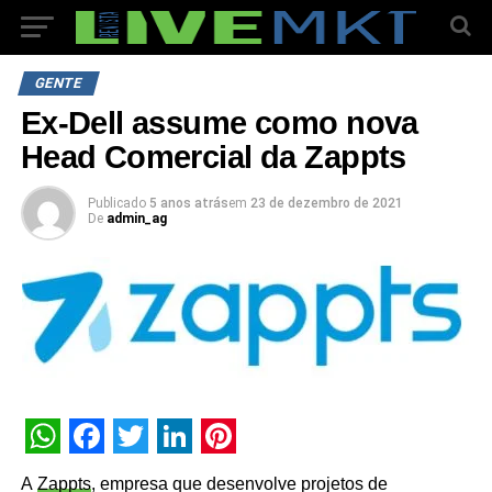
GENTE
Ex-Dell assume como nova
Head Comercial da Zappts
Publicado
5 anos atrás
em
23 de dezembro de 2021
De
admin_ag
WhatsApp
Facebook
Twitter
LinkedIn
Pinterest
A
Zappts
, empresa que desenvolve projetos de