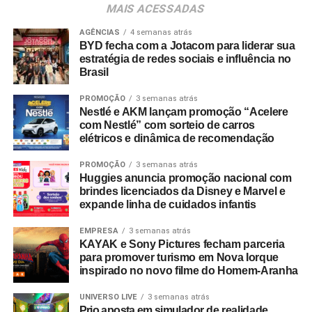
MAIS ACESSADAS
A movimentação busca fortalecer a entrega criativa
AGÊNCIAS
4 semanas atrás
integrada às demais áreas de especialidade da agência.
BYD fecha com a Jotacom para liderar sua
estratégia de redes sociais e influência no
Além dos serviços tradicionais de planejamento, criação
Brasil
e mídia, a Cheil opera com núcleos dedicados de
CRM
,
retail
, eventos,
live commerce
, produção de conteúdo,
PROMOÇÃO
3 semanas atrás
social
e um estúdio proprietário voltado a soluções de
Nestlé e AKM lançam promoção “Acelere
com Nestlé” com sorteio de carros
inteligência artificial.
elétricos e dinâmica de recomendação
PROMOÇÃO
3 semanas atrás
Huggies anuncia promoção nacional com
brindes licenciados da Disney e Marvel e
expande linha de cuidados infantis
EMPRESA
3 semanas atrás
KAYAK e Sony Pictures fecham parceria
para promover turismo em Nova Iorque
inspirado no novo filme do Homem-Aranha
UNIVERSO LIVE
3 semanas atrás
Prio aposta em simulador de realidade