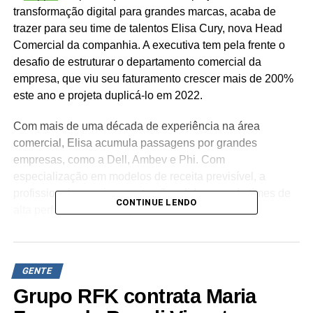
transformação digital para grandes marcas, acaba de
trazer para seu time de talentos Elisa Cury, nova Head
Comercial da companhia. A executiva tem pela frente o
desafio de estruturar o departamento comercial da
empresa, que viu seu faturamento crescer mais de 200%
este ano e projeta duplicá-lo em 2022.
Com mais de uma década de experiência na área
comercial, Elisa acumula passagens por grandes
empresas, como a Dell, Ambev e Phi. Com
especialização em modelos de receita previsível, a
profissional possui a construção e liderança de times de
CONTINUE LENDO
alta performance como pilar da sua carreira.
“É fundamental que todos os departamentos estejam
conectados e tenho recebido sinal verde para que essas
GENTE
trocas se tornem cada vez mais fluidas e naturais aqui na
Zappts. Esse é um dos caminhos que permitirá nos
Grupo RFK contrata Maria
tornarmos ainda mais reconhecidos no mercado