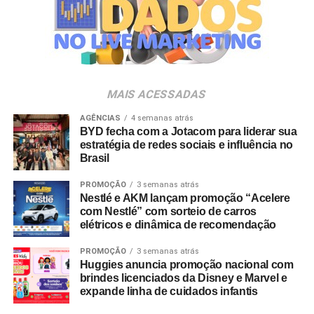
Carrefour, Assaí Atacadista, Magalu, Panvel, Pague
Menos, Rappi e Dalben. “As marcas próprias vivem um
momento de expansão no Brasil e vêm conquistando um
papel cada vez mais estratégico tanto para varejistas
quanto para a indústria. O PL Connection foi criado
justamente para conectar esse ecossistema, promover
MAIS ACESSADAS
conhecimento, estimular novos negócios e contribuir para
AGÊNCIAS
4 semanas atrás
o fortalecimento desse mercado, que ainda tem um
BYD fecha com a Jotacom para liderar sua
enorme potencial de crescimento no país”, destaca
estratégia de redes sociais e influência no
Johnny Reitzfeld, fundador e
CEO
da Amicci.
Brasil
PROMOÇÃO
3 semanas atrás
O credenciamento é destinado a profissionais de toda a
Nestlé e AKM lançam promoção “Acelere
cadeia produtiva — incluindo varejistas, fabricantes,
com Nestlé” com sorteio de carros
distribuidores, fornecedores e consultores —
elétricos e dinâmica de recomendação
interessados no mapeamento de tendências e na
PROMOÇÃO
3 semanas atrás
geração de novas parcerias comerciais.
Huggies anuncia promoção nacional com
brindes licenciados da Disney e Marvel e
expande linha de cuidados infantis