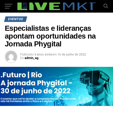
EVENTOS
Especialistas e lideranças
apontam oportunidades na
Jornada Phygital
Publicado
4 anos atrás
em
16 de junho de 2022
De
admin_ag