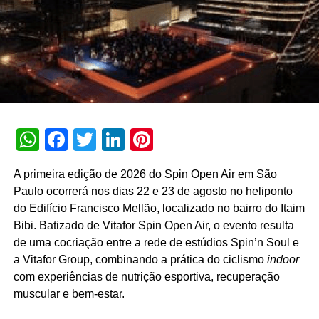
progressiva, a conferência “.Futuro | Rio 2022”
apresentou ideias e conversas de como pais, mães,
amigos, colaboradores, gestores, diretores, entre outros,
podem se adaptar e entender os impactos do avanço da
Era Digital.
TÓPICOS RELACIONADOS:
DESTAQUE
WhatsApp
Facebook
Twitter
LinkedIn
Pinterest
A SEGUIR
Congresso Internacional de Shopping Centers e
Exposhopping
A primeira edição de 2026 do Spin Open Air em São
NÃO PERCA
Paulo ocorrerá nos dias 22 e 23 de agosto no heliponto
Universo TOTVS retoma modelo 100% presencial
do Edifício Francisco Mellão, localizado no bairro do Itaim
e espera reunir mais de 10 mil pessoas
Bibi. Batizado de Vitafor Spin Open Air, o evento resulta
de uma cocriação entre a rede de estúdios Spin’n Soul e
a Vitafor Group, combinando a prática do ciclismo
indoor
com experiências de nutrição esportiva, recuperação
muscular e bem-estar.