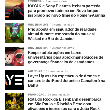
EMPRESA
3 semanas atrás
KAYAK e Sony Pictures fecham parceria
para promover turismo em Nova Iorque
inspirado no novo filme do Homem-Aranha
UNIVERSO LIVE
3 semanas atrás
Prio aposta em simulador de realidade
virtual durante temporada do musical
Wicked no Rio de Janeiro
UNIVERSO LIVE
3 semanas atrás
Keeper adota ações em bares
universitários para aproximar soluções de
governança financeira de estudantes
AGÊNCIAS
3 semanas atrás
Layer Up assina espetáculo de drones e
camarote do iFood durante o Camaforró na
Bahia
PROMOÇÃO
3 semanas atrás
Rota do Rock da Eisenbahn desembarca
em São Paulo e Ribeirão Preto com
ativações e ingressos para o João Rock