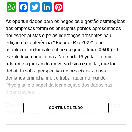
WhatsApp
Facebook
Twitter
LinkedIn
Pinterest
As oportunidades para os negócios e gestão estratégicas
das empresas foram os principais pontos apresentados
por especialistas e pelas lideranças presentes na 6ª
edição da conferência “.Futuro | Rio 2022”, que
aconteceu no formato online na quinta-feira (09/06). O
evento teve como tema a “Jornada Phygital”, termo
referente a junção do universo físico e digital, que foi
debatida sob a perspectiva de três eixos: a nova
demanda omnichannel; o trabalhador no mundo
Phydigital e o papel da tecnologia e dos dados nas
organizações.
Com mais de quatro horas de conteúdo, Xavier Leclerc,
CONTINUE LENDO
curador da conferência, conversou com referências
nacionais e internacionais sobre o papel das inovações
tecnológicas no desenvolvimento das pessoas e das