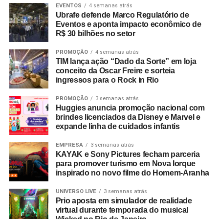
Brasil durante seus seis meses de exibição.
EVENTOS
4 semanas atrás
Ubrafe defende Marco Regulatório de
Eventos e aponta impacto econômico de
ESG estruturado e inteligência de mercado
R$ 30 bilhões no setor
Mais do que acompanhar discussões globais, a EAÍ?!
PROMOÇÃO
4 semanas atrás
incorporou preceitos ESG diretamente à esteira
TIM lança ação “Dado da Sorte” em loja
conceito da Oscar Freire e sorteia
operacional de suas entregas. Por meio de uma parceria
ingressos para o Rock in Rio
com a startup social Comida Invisível (certificada pelo
selo Save Food da FAO/ONU), a agência tornou-se a
PROMOÇÃO
3 semanas atrás
Huggies anuncia promoção nacional com
primeira do país a integrar a gestão de excedentes
brindes licenciados da Disney e Marvel e
alimentares à operação de seus eventos.
expande linha de cuidados infantis
A estreia da metodologia ocorreu em um evento do Banco
EMPRESA
3 semanas atrás
BMG, garantindo o reaproveitamento integral de 122,9 kg
KAYAK e Sony Pictures fecham parceria
para promover turismo em Nova Iorque
de alimentos. A destinação correta resultou na oferta de
inspirado no novo filme do Homem-Aranha
614 refeições para pessoas em vulnerabilidade social e
evitou a emissão de 347,7 kg de CO₂ na atmosfera. Hoje,
UNIVERSO LIVE
3 semanas atrás
a destinação socioambiental de excedentes gera
Prio aposta em simulador de realidade
virtual durante temporada do musical
indicadores tangíveis e auditáveis para o portfólio de