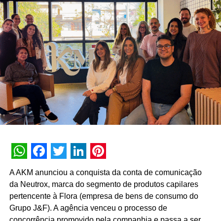
“Construímos nossa trajetória com a crença de que
nenhuma experiência vale a pena sem conteúdo e
nenhum conteúdo é relevante sem gerar impacto real no
mundo físico ou digital. Durante esta década, nunca
deixamos de nos reinventar e entendemos que
experiência de marca é um motor de crescimento direto.
É essa evolução que traduzimos hoje como Business
Experience”, destaca Paulo Farnese, CEO da EAÍ?!.
“Completar dez anos é celebrar esta história com o
mesmo entusiasmo do primeiro dia, reafirmando nosso
compromisso em construir narrativas vivas que geram
valor para o ecossistema dos nossos clientes”.
WhatsApp
Facebook
Twitter
LinkedIn
Pinterest
Com um portfólio que carrega o histórico de projetos para
A AKM anunciou a conquista da conta de comunicação
gigantes do mercado como Whirlpool, Heineken, Banco
da Neutrox, marca do segmento de produtos capilares
BMG, Banco Inter, Grupo Boticário, Suvinil, GOL,
pertencente à Flora (empresa de bens de consumo do
Havaianas e MetLife, para seguir o ritmo do seu
Grupo J&F). A agência venceu o processo de
crescimento, a EAÍ?! inicia o novo ciclo com a conquista
concorrência promovido pela companhia e passa a ser