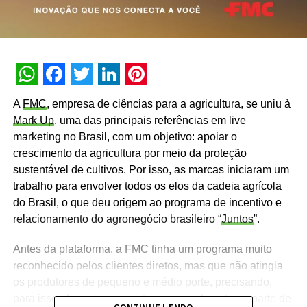
WhatsApp
Facebook
Twitter
LinkedIn
Pinterest
A
FMC
, empresa de ciências para a agricultura, se uniu à
Mark Up
, uma das principais referências em live
marketing no Brasil, com um objetivo: apoiar o
crescimento da agricultura por meio da proteção
sustentável de cultivos. Por isso, as marcas iniciaram um
trabalho para envolver todos os elos da cadeia agrícola
do Brasil, o que deu origem ao programa de incentivo e
relacionamento do agronegócio brasileiro “
Juntos
”.
Antes da plataforma, a FMC tinha um programa muito
reconhecido pelos clientes diretos, mas que não atingia
os produtores de pequeno e médio porte, precisando,
para isso, de aprimoramentos, especialmente na parte de