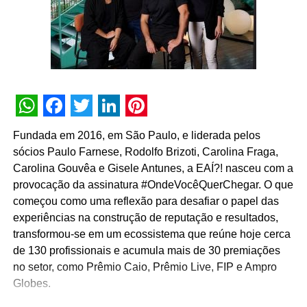
“Esse trabalho de muitas mãos deu lugar a um dos
maiores ecossistemas de incentivo e relacionamento do
agronegócio brasileiro”, afirma a executiva. “Desde as
primeiras conversas com a FMC, percebemos um grande
alinhamento e um ótimo nível de entendimento sobre a
expectativa de construir relações sustentáveis no agro.
WhatsApp
Facebook
Twitter
LinkedIn
Pinterest
Por isso, o programa conecta clientes e parceiros
Fundada em 2016, em São Paulo, e liderada pelos
comerciais, transformando essa interação em planos de
sócios Paulo Farnese, Rodolfo Brizoti, Carolina Fraga,
ação efetivos e coordenados”, completa.
Carolina Gouvêa e Gisele Antunes, a EAÍ?! nasceu com a
provocação da assinatura #OndeVocêQuerChegar. O que
TÓPICOS RELACIONADOS:
começou como uma reflexão para desafiar o papel das
A SEGUIR
experiências na construção de reputação e resultados,
MCI anuncia crescimento de 64% em 2022
transformou-se em um ecossistema que reúne hoje cerca
de 130 profissionais e acumula mais de 30 premiações
NÃO PERCA
BigDay se junta ao time de inovação da Ambev
no setor, como Prêmio Caio, Prêmio Live, FIP e Ampro
no Programa Além
Globes.