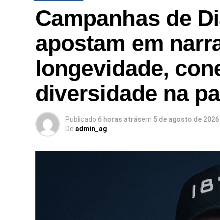
Campanhas de Di
apostam em narra
longevidade, con
diversidade na p
Publicado
6 horas atrás
em
5 de agosto de 2026
De
admin_ag