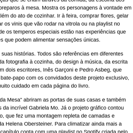
s preparos à mesa. Mostra os personagens à vontade em
lém do ato de cozinhar. Ir à feira, comprar flores, gelar
 os vinis que vão rodar na vitrola ou na playlist no
nde os temperos especiais estão nas experiências que
es que podem alimentar sensações únicas.
suas histórias. Todos são referências em diferentes
da fotografia à cozinha, do design à música, da escrita
m dois escritores, Inês Garçoni e Pedro Asbeg, que
bate-papo com os convidados deste projeto exclusivo,
muito cuidado em cada página do livro.
da Mesa” abriram as portas de suas casas e também
 da incrível Gabriela Mo. Já o projeto gráfico contou
ito, que fez uma montagem repleta de camadas e
a Helena Obersteiner. Para climatizar ainda mais a
 capítulo conta com uma playlist no Spotify criada pelo