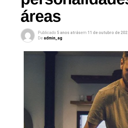
áreas
Publicado
5 anos atrás
em
11 de outubro de 202
De
admin_ag