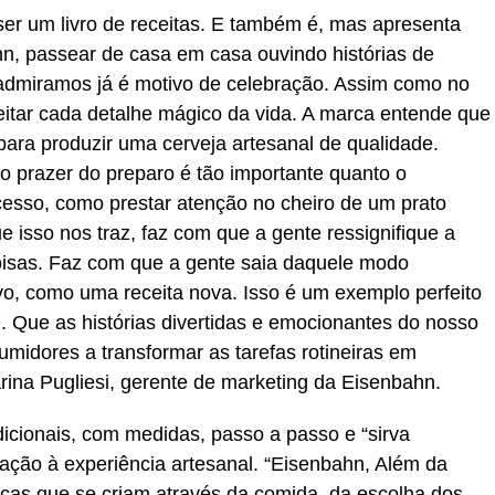
er um livro de receitas. E também é, mas apresenta
n, passear de casa em casa ouvindo histórias de
 admiramos já é motivo de celebração. Assim como no
eitar cada detalhe mágico da vida. A marca entende que
para produzir uma cerveja artesanal de qualidade.
o prazer do preparo é tão importante quanto o
rocesso, como prestar atenção no cheiro de um prato
 isso nos traz, faz com que a gente ressignifique a
oisas. Faz com que a gente saia daquele modo
ovo, como uma receita nova. Isso é um exemplo perfeito
e. Que as histórias divertidas e emocionantes do nosso
umidores a transformar as tarefas rotineiras em
ina Pugliesi, gerente de marketing da Eisenbahn.
adicionais, com medidas, passo a passo e “sirva
ção à experiência artesanal. “Eisenbahn, Além da
ças que se criam através da comida, da escolha dos