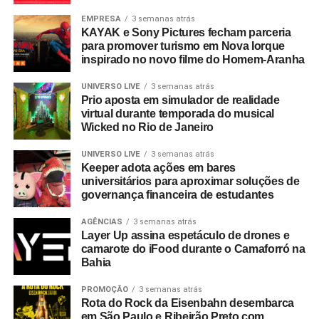
EMPRESA
3 semanas atrás
KAYAK e Sony Pictures fecham parceria
para promover turismo em Nova Iorque
inspirado no novo filme do Homem-Aranha
UNIVERSO LIVE
3 semanas atrás
Prio aposta em simulador de realidade
virtual durante temporada do musical
Wicked no Rio de Janeiro
UNIVERSO LIVE
3 semanas atrás
Keeper adota ações em bares
universitários para aproximar soluções de
governança financeira de estudantes
AGÊNCIAS
3 semanas atrás
Layer Up assina espetáculo de drones e
camarote do iFood durante o Camaforró na
Bahia
PROMOÇÃO
3 semanas atrás
Rota do Rock da Eisenbahn desembarca
em São Paulo e Ribeirão Preto com