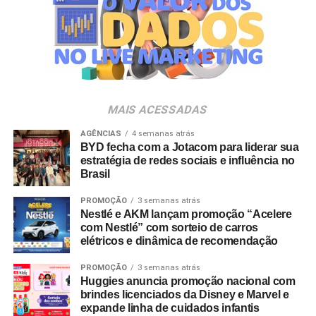
empresas pertencentes ao ecossistema da Holding
A SEGUIR
Eisenbahn lança livro exclusivo sobre estilo de
Clube. O projeto criativo mantém a assinatura “Brasil na
vida artesanal com histórias de artistas e
Veia”, conceito focado na valorização da cultura nacional,
personalidades das mais diversas áreas
da música e da hospitalidade carioca.
NÃO PERCA
Kwai apresenta primeiros parceiros no Brasil
Os convites individuais já estão disponíveis para compra
MAIS ACESSADAS
para plataforma de anúncios
no canal oficial da Ticketmaster, com lote inicial a partir
de R$ 3.950,00. As demais atualizações e atrações do
AGÊNCIAS
4 semanas atrás
BYD fecha com a Jotacom para liderar sua
evento serão divulgadas nos canais oficiais do camarote
estratégia de redes sociais e influência no
nos próximos meses.
Brasil
PROMOÇÃO
3 semanas atrás
Nestlé e AKM lançam promoção “Acelere
com Nestlé” com sorteio de carros
elétricos e dinâmica de recomendação
PROMOÇÃO
3 semanas atrás
Huggies anuncia promoção nacional com
brindes licenciados da Disney e Marvel e
expande linha de cuidados infantis