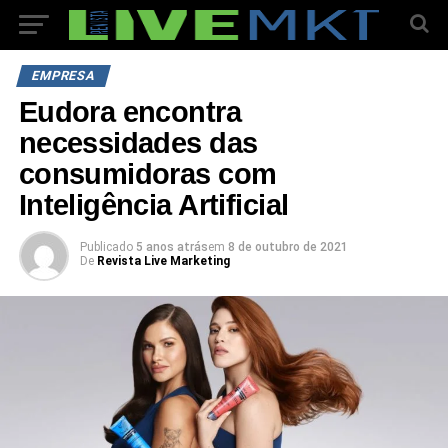
EMPRESA
Eudora encontra
necessidades das
consumidoras com
Inteligência Artificial
Publicado
5 anos atrás
em
8 de outubro de 2021
De
Revista Live Marketing