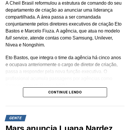
A Cheil Brasil reformulou a estrutura de comando do seu
departamento de criação ao anunciar uma liderança
compartilhada. A área passa a ser comandada
conjuntamente pelos diretores executivos de criação Eto
Bastos e Marcelo Fiuza. A agência, que atua no modelo
full service
, atende contas como Samsung, Unilever,
Nivea e Nongshim.
Eto Bastos, que integra o time da agência há cinco anos
e ocupava anteriormente o cargo de diretor de criação,
passa a responder pela nova função executiva. O
profissional acumula passagens por agências como
Propeg, Sunset, Rapp e MRM.
CONTINUE LENDO
Já Marcelo Fiuza retorna à Cheil Brasil para assumir o
posto de co-líder criativo, após ter integrado a equipe da
casa entre 2023 e 2025. Em sua trajetória corporativa,
GENTE
Fiuza reúne experiência em operações publicitárias como
Mutato, Publicis Brasil, DPZ e Neogama/BBH.
Mars anuncia Luana Nardez