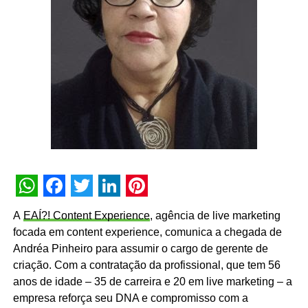
WhatsApp
Facebook
Twitter
LinkedIn
Pinterest
A
EAÍ?! Content Experience
, agência de live marketing
focada em content experience, comunica a chegada de
Andréa Pinheiro para assumir o cargo de gerente de
criação. Com a contratação da profissional, que tem 56
anos de idade – 35 de carreira e 20 em live marketing – a
empresa reforça seu DNA e compromisso com a