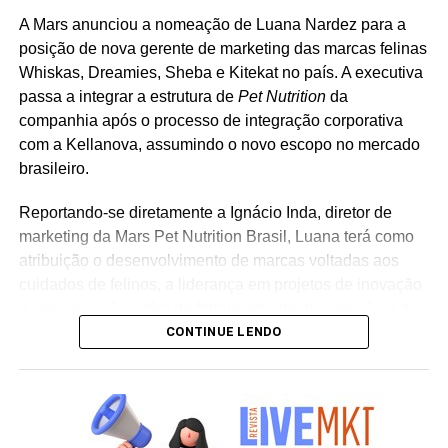
WhatsApp
Facebook
Twitter
LinkedIn
Pinterest
A Mars anunciou a nomeação de Luana Nardez para a
posição de nova gerente de marketing das marcas felinas
Whiskas, Dreamies, Sheba e Kitekat no país. A executiva
passa a integrar a estrutura de
Pet Nutrition
da
companhia após o processo de integração corporativa
com a Kellanova, assumindo o novo escopo no mercado
brasileiro.
Reportando-se diretamente a Ignácio Inda, diretor de
marketing da Mars Pet Nutrition Brasil, Luana terá como
atribuição o desenvolvimento de marcas voltadas aos
cuidados de felinos, a liderança em projetos de inovação
e comunicação, além do fortalecimento da conexão e do
CONTINUE LENDO
relacionamento das linhas com os tutores de animais no
país. “Assumir a gestão de marcas líderes globalmente e
com uma trajetória tão consolidada é um desafio que me
motiva muito. Quero contribuir para o desenvolvimento
dessas marcas no Brasil e fortalecer ainda mais sua