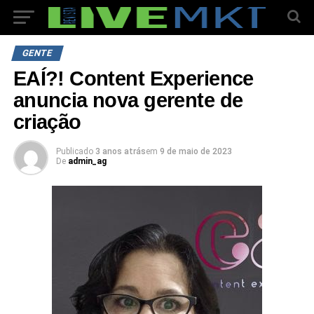
GENTE
EAÍ?! Content Experience
anuncia nova gerente de
criação
Publicado
3 anos atrás
em
9 de maio de 2023
De
admin_ag