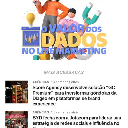
conexão com os tutores. Saber que nosso trabalho
contribui para o propósito da Mars de criar um mundo
melhor para os pets e para as pessoas que cuidam deles
torna essa nova etapa ainda mais significativa”, ressalta
Luana Nardez.
Para o diretor da área, a movimentação reforça a
competitividade da empresa no setor. “A Luana reúne
uma sólida experiência em marketing, inovação e gestão
de marcas. Sua visão de negócios e sua trajetória na
liderança de portfólios relevantes serão importantes para
MAIS ACESSADAS
continuarmos desenvolvendo nossas marcas e
ampliando sua relevância junto aos tutores brasileiros”,
AGÊNCIAS
4 semanas atrás
Score Agency desenvolve solução “GC
destaca Ignácio Inda.
Premium” para transformar gôndolas da
Diageo em plataformas de brand
experience
AGÊNCIAS
3 semanas atrás
BYD fecha com a Jotacom para liderar sua
estratégia de redes sociais e influência no