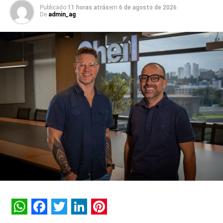
Publicado
11 horas atrás
em
6 de agosto de 2026
A SEGUIR
De
admin_ag
Hype recebe de volta talentos experientes
NÃO PERCA
Suzana Santos passa a responder também pela
área de Sustentabilidade da Unipar
WhatsApp
Facebook
Twitter
LinkedIn
Pinterest