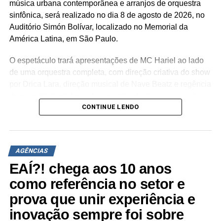
música urbana contemporânea e arranjos de orquestra
NÃO PERCA
sinfônica, será realizado no dia 8 de agosto de 2026, no
Laboratório de inovação que busca conectar
Auditório Simón Bolívar, localizado no Memorial da
pessoas e marcas por meio da arte
América Latina, em São Paulo.
O espetáculo trará apresentações de MC Hariel ao lado
de uma orquestra completa, com direção criativa do show
por Drica Lara, direção musical de Nave Beatz e regência
do maestro Xuxa Levy. A proposta adapta sucessos da
CONTINUE LENDO
trajetória do artista paulista para arranjos orquestrais
inéditos.
A estrutura concebida pela agência abrange a criação de
AGÊNCIAS
um palco desenhado especialmente para a ocasião por
Drica Lara, sistema de iluminação cênica, sonorização de
EAÍ?! chega aos 10 anos
alta fidelidade e painéis de LED direcionados ao
como referência no setor e
alinhamento audiovisual. A narrativa imersiva estende a
prova que unir experiência e
experiência do público desde a recepção no espaço até o
inovação sempre foi sobre
encerramento do evento. “Nosso objetivo foi desenvolver