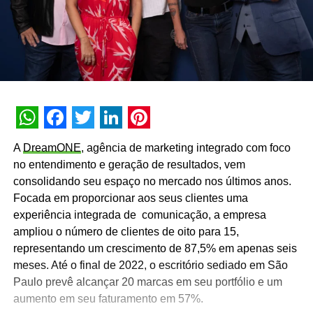
WhatsApp
Facebook
Twitter
LinkedIn
Pinterest
A
DreamONE
, agência de marketing integrado com foco
no entendimento e geração de resultados, vem
consolidando seu espaço no mercado nos últimos anos.
Focada em proporcionar aos seus clientes uma
experiência integrada de comunicação, a empresa
ampliou o número de clientes de oito para 15,
representando um crescimento de 87,5% em apenas seis
meses. Até o final de 2022, o escritório sediado em São
Paulo prevê alcançar 20 marcas em seu portfólio e um
aumento em seu faturamento em 57%.