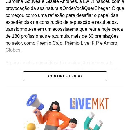
Carolina Gouvêa e Gisele Antunes, a EAÍ?! nasceu com a
provocação da assinatura #OndeVocêQuerChegar. O que
começou como uma reflexão para desafiar o papel das
experiências na construção de reputação e resultados,
transformou-se em um ecossistema que reúne hoje cerca
de 130 profissionais e acumula mais de 30 premiações
no setor, como Prêmio Caio, Prêmio Live, FIP e Ampro
Globes.
E para celebrar uma década de atuação no mercado
marcada por uma constante inquietude sobre os padrões
CONTINUE LENDO
do live marketing e da comunicação corporativa, a
agência lança a campanha institucional “Infinitos
Primeiros”. Sob o mote “como se fosse o primeiro”, a
iniciativa reflete a premissa de que cada projeto, mesmo
após uma década de consolidação no mercado,
permanece sendo uma oportunidade única para
desenhar o futuro e criar conexões memoráveis entre
marcas e pessoas.