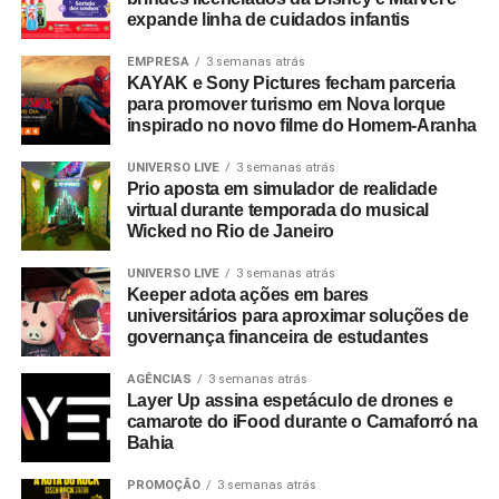
mesmo entusiasmo do primeiro dia, reafirmando nosso
expande linha de cuidados infantis
compromisso em construir narrativas vivas que geram
valor para o ecossistema dos nossos clientes”.
EMPRESA
3 semanas atrás
KAYAK e Sony Pictures fecham parceria
para promover turismo em Nova Iorque
Com um portfólio que carrega o histórico de projetos para
inspirado no novo filme do Homem-Aranha
gigantes do mercado como Whirlpool, Heineken, Banco
BMG, Banco Inter, Grupo Boticário, Suvinil, GOL,
UNIVERSO LIVE
3 semanas atrás
Prio aposta em simulador de realidade
Havaianas e MetLife, para seguir o ritmo do seu
virtual durante temporada do musical
crescimento, a EAÍ?! inicia o novo ciclo com a conquista
Wicked no Rio de Janeiro
das contas da Camil (convenção anual e viagem de
incentivo) e da Seara (campanhas de engajamento
UNIVERSO LIVE
3 semanas atrás
Keeper adota ações em bares
interno). Além da ampliação do escopo de atuação com a
universitários para aproximar soluções de
Copa Energia (calendário nacional de eventos e trade
governança financeira de estudantes
marketing) e com a Mondelez International (ecossistema
de campanhas de incentivo e viagens).
AGÊNCIAS
3 semanas atrás
Layer Up assina espetáculo de drones e
camarote do iFood durante o Camaforró na
No último trimestre de 2026, a agência também assina a
Bahia
produção da segunda edição do Inter Summit, evento
proprietário do Banco Inter que já se integrou ao
PROMOÇÃO
3 semanas atrás