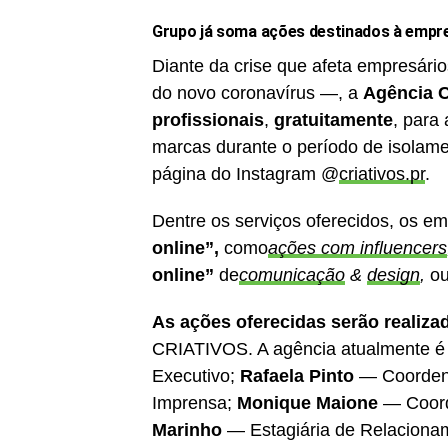
Grupo já soma ações destinados à empre
Diante da crise que afeta empresár
do novo coronavírus —, a
Agência 
profissionais
,
gratuitamente
, para
marcas durante o período de isolamen
página do Instagram @
criativos.pr
.
Dentre os serviços oferecidos, os 
online”,
como
ações com influencers
online”
de
comunicação
&
design
,
o
As ações oferecidas serão realiza
CRIATIVOS. A agência atualmente é
Executivo;
Rafaela Pinto
— Coordena
Imprensa;
Monique Maione
— Coorde
Marinho
— Estagiária de Relacionam