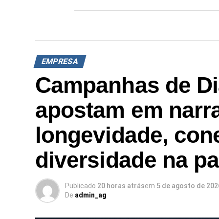
EMPRESA
Campanhas de Di
apostam em narra
longevidade, con
diversidade na p
Publicado
20 horas atrás
em
5 de agosto de 202
De
admin_ag