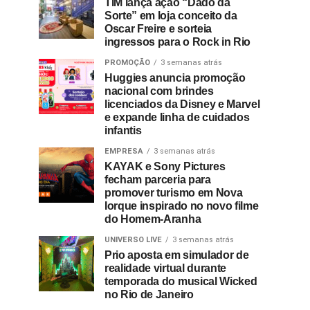
TIM lança ação “Dado da
Sorte” em loja conceito da
Oscar Freire e sorteia
ingressos para o Rock in Rio
PROMOÇÃO
3 semanas atrás
Huggies anuncia promoção
nacional com brindes
licenciados da Disney e Marvel
e expande linha de cuidados
infantis
EMPRESA
3 semanas atrás
KAYAK e Sony Pictures
fecham parceria para
promover turismo em Nova
Iorque inspirado no novo filme
do Homem-Aranha
UNIVERSO LIVE
3 semanas atrás
Prio aposta em simulador de
realidade virtual durante
temporada do musical Wicked
no Rio de Janeiro