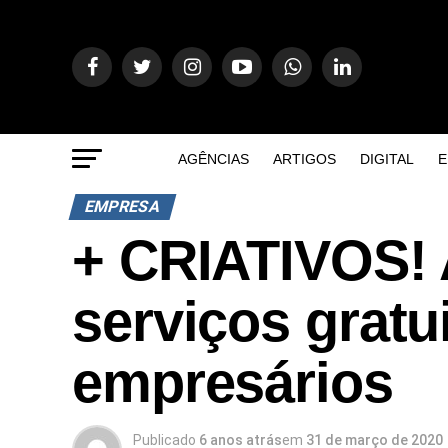
AGÊNCIAS
ARTIGOS
DIGITAL
E
EMPRESA
+ CRIATIVOS! 
serviços grat
empresários
Publicado
6 anos atrás
em
31 de março de 2020