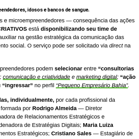
endedores, idosos e bancos de sangue.
ios e microempreendedores — consequência das ações
CRIATIVOS
está
disponibilizando seu time de
 auxiliar na gestão estratégica da comunicação das
to social. O serviço pode ser solicitado via
direct
na
empreendedores podem
selecionar
entre
“consultorias
;
comunicação e criatividade
e
marketing digital
;
“ação
u
“ingressar”
no perfil
“Pequeno Empresário Bahia”
.
das, individualmente,
por cada profissional da
 formada por
Rodrigo Almeida
— Diretor
dora de Relacionamentos Estratégicos e
nadora de Estratégias Digitais;
Maria Luiza
entos Estratégicos;
Cristiano Sales
— Estagiário de