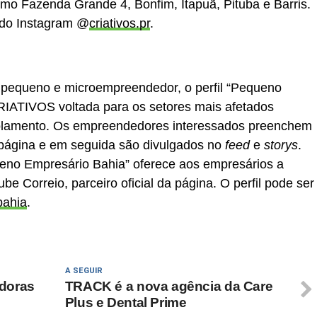
omo Fazenda Grande 4, Bonfim, Itapuã, Pituba e Barris.
 do Instagram @
criativos.pr
.
o pequeno e microempreendedor, o perfil “Pequeno
IATIVOS voltada para os setores mais afetados
olamento. Os empreendedores interessados preenchem
 página e em seguida são divulgados no
feed
e
storys
.
ueno Empresário Bahia” oferece aos empresários a
e Correio, parceiro oficial da página. O perfil pode ser
bahia
.
A SEGUIR
doras
TRACK é a nova agência da Care
Plus e Dental Prime