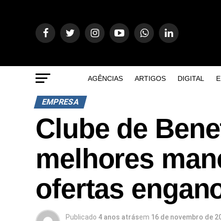
AGÊNCIAS
ARTIGOS
DIGITAL
E
EMPRESA
Clube de Bene
melhores mane
ofertas engan
Publicado
4 anos atrás
em
16 de novembro de 2