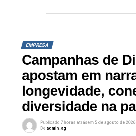
EMPRESA
Campanhas de Di
apostam em narra
longevidade, con
diversidade na p
Publicado
7 horas atrás
em
5 de agosto de 2026
De
admin_ag