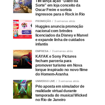
TIM lança ação “Dado da
Sorte” em loja conceito da
Oscar Freire e sorteia
ingressos para o Rock in Rio
PROMOÇÃO
3 semanas atrás
Huggies anuncia promoção
nacional com brindes
licenciados da Disney e Marvel
e expande linha de cuidados
infantis
EMPRESA
3 semanas atrás
KAYAK e Sony Pictures
fecham parceria para
promover turismo em Nova
Iorque inspirado no novo filme
do Homem-Aranha
UNIVERSO LIVE
3 semanas atrás
Prio aposta em simulador de
realidade virtual durante
temporada do musical Wicked
no Rio de Janeiro