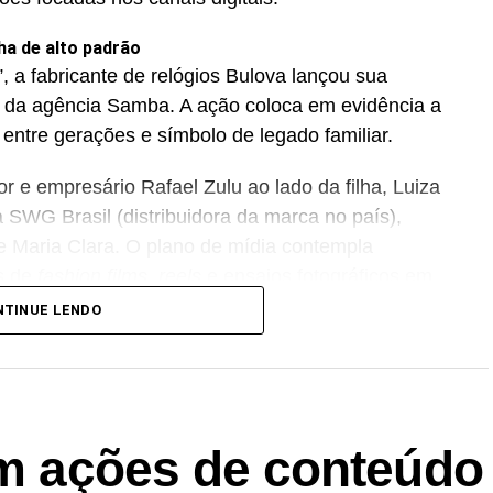
ha de alto padrão
, a fabricante de relógios Bulova lançou sua
 da agência Samba. A ação coloca em evidência a
 entre gerações e símbolo de legado familiar.
 e empresário Rafael Zulu ao lado da filha, Luiza
 SWG Brasil (distribuidora da marca no país),
 Maria Clara. O plano de mídia contempla
s de
fashion films
,
reels
e ensaios fotográficos em
acados na comunicação estão os modelos Bulova
NTINUE LENDO
.
prendizado contínuo da paternidade
apresentou a campanha “Pai, um caminho que se
dson Celulari, de 68 anos, acompanhado de seu
em ações de conteúdo
ção explora as transformações e trocas de