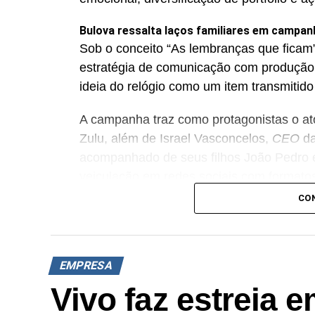
Bulova ressalta laços familiares em campan
Sob o conceito “As lembranças que ficam”
estratégia de comunicação com produção
ideia do relógio como um item transmitido
A campanha traz como protagonistas o ator
Zulu, além de Israel Vasconcelos,
CEO
da
acompanhado de seus filhos João Pedro e
veiculação em redes sociais com formato
estilo editorial. Entre os produtos dest
CO
Prestige e Bulova Marine Star Automático
Cartago escala Edson Celulari e aborda o a
A Cartago, marca de calçados casuais, 
EMPRESA
aprende andando”, estrelada pelo ator E
Vivo faz estreia 
filho primogênito, Enzo (29). A comunica