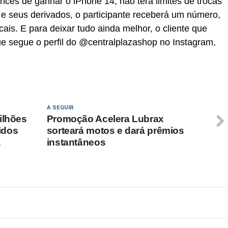
ces de ganhar o iPhone 14, não terá limites de trocas
e seus derivados, o participante receberá um número,
ais. E para deixar tudo ainda melhor, o cliente que
e segue o perfil do @centralplazashop no Instagram,
A SEGUIR
ilhões
Promoção Acelera Lubrax
idos
sorteará motos e dará prêmios
a
instantâneos