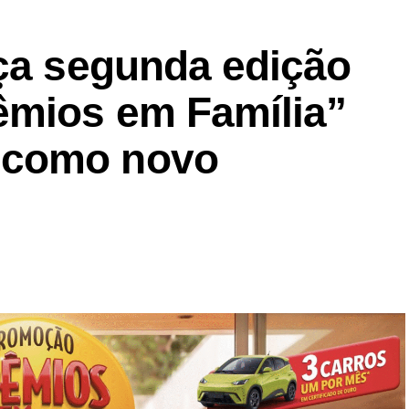
nça segunda edição
êmios em Família”
 como novo