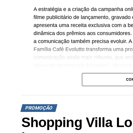
A estratégia e a criação da campanha
onl
filme publicitário de lançamento, grava
apresenta uma receita exclusiva com a beb
dinâmica dos prêmios aos consumidores.
a comunicação também precisa evoluir. 
Família Café Evolutto transforma uma p
comunicação ainda mais robusta, que amp
relevante no mercado brasileiro”, destac
A iniciativa integra o plano de expansão 
CO
distribuição e a fatia de mercado em praç
vendas nas regiões Sudeste e Sul do paí
cadeia, estimulando o fluxo de consumido
PROMOÇÃO
criando oportunidades para atrair novos 
Shopping Villa Lo
experimentação em preferência e constru
pontua Daniel Salguele, gerente da Torr