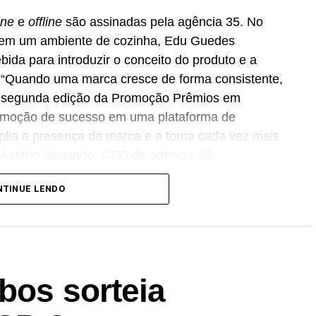
ine
e
offline
são assinadas pela agência 35. No
do em um ambiente de cozinha, Edu Guedes
ida para introduzir o conceito do produto e a
 “Quando uma marca cresce de forma consistente,
A segunda edição da Promoção Prêmios em
romoção de sucesso em uma plataforma de
lia a presença da marca e a torna cada vez mais
a Astério Segundo,
CEO
da agência 35.
comercial do Café Evolutto, que busca ampliar a
NTINUE LENDO
as estratégicas, com foco no fortalecimento das
s. “Essa é uma promoção que fortalece toda a
res no varejo, apoiando nossos distribuidores e
consumidores. Nosso objetivo é transformar a
bos sorteia
ir relações de longo prazo com o mercado”,
efação Cooxupé.