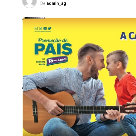
De
admin_ag