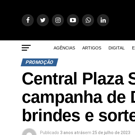
AGÊNCIAS
ARTIGOS
DIGITAL
E
PROMOÇÃO
Central Plaza
campanha de D
brindes e sort
Publicado
3 anos atrás
em
25 de julho de 2023