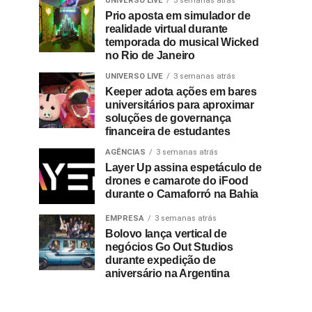
UNIVERSO LIVE
3 semanas atrás
Prio aposta em simulador de
realidade virtual durante
temporada do musical Wicked
no Rio de Janeiro
UNIVERSO LIVE
3 semanas atrás
Keeper adota ações em bares
universitários para aproximar
soluções de governança
financeira de estudantes
AGÊNCIAS
3 semanas atrás
Layer Up assina espetáculo de
drones e camarote do iFood
durante o Camaforró na Bahia
EMPRESA
3 semanas atrás
Bolovo lança vertical de
negócios Go Out Studios
durante expedição de
aniversário na Argentina