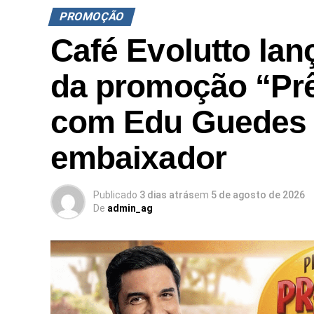
PROMOÇÃO
Café Evolutto la
da promoção “Pr
com Edu Guedes
embaixador
Publicado
3 dias atrás
em
5 de agosto de 2026
De
admin_ag