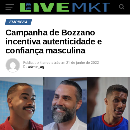
EMPRESA
Campanha de Bozzano
incentiva autenticidade e
confiança masculina
Publicado
4 anos atrás
em
21 de junho de 2022
De
admin_ag