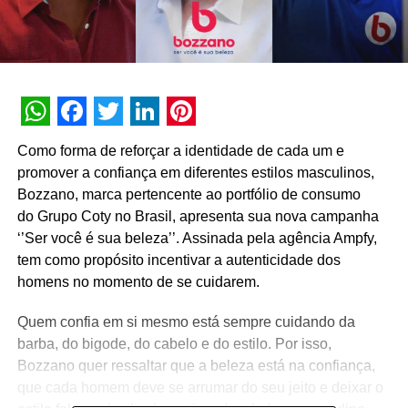
WhatsApp
Facebook
Twitter
LinkedIn
Pinterest
Como forma de reforçar a identidade de cada um e
promover a confiança em diferentes estilos masculinos,
Bozzano, marca pertencente ao portfólio de consumo
do Grupo Coty no Brasil, apresenta sua nova campanha
‘’Ser você é sua beleza’’. Assinada pela agência Ampfy,
tem como propósito incentivar a autenticidade dos
homens no momento de se cuidarem.
Quem confia em si mesmo está sempre cuidando da
barba, do bigode, do cabelo e do estilo. Por isso,
Bozzano quer ressaltar que a beleza está na confiança,
que cada homem deve se arrumar do seu jeito e deixar o