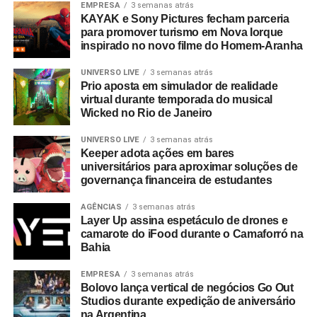
EMPRESA
3 semanas atrás
KAYAK e Sony Pictures fecham parceria
2o Ass. de Direção: Thomas Webber
para promover turismo em Nova Iorque
inspirado no novo filme do Homem-Aranha
Coordenação de pós-Produção: Andreza Oliveira
UNIVERSO LIVE
3 semanas atrás
Prio aposta em simulador de realidade
Ass. Coordenação de Pós: Juliane Conti Rezende
virtual durante temporada do musical
Wicked no Rio de Janeiro
Ass. Ilha de Pós: Iara Scarpa
UNIVERSO LIVE
3 semanas atrás
Keeper adota ações em bares
Finalizador: Lucas Aires
universitários para aproximar soluções de
governança financeira de estudantes
After Effects: Hub VFX
AGÊNCIAS
3 semanas atrás
Montagem: Rodrigo Sobreiro
Layer Up assina espetáculo de drones e
camarote do iFood durante o Camaforró na
Finalização: Hub VFX
Bahia
EMPRESA
3 semanas atrás
Color Grading: Marla Color Gradin
Bolovo lança vertical de negócios Go Out
Studios durante expedição de aniversário
Produtora de som: Audioman
na Argentina