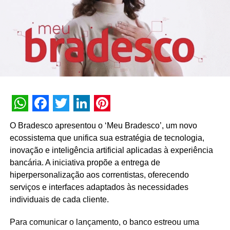
apresenta os benefícios dos produtos junto com os
influenciadores Daniel Barra (@danielbarra), engenheiro
e empreendedor, e o apresentador Ismael Carvalho
(@ismaelcarvalhoss).
A nova campanha de Bozzano apresenta ao público o
novo posicionamento da marca ‘’Ser você é sua beleza’’,
que incentiva o consumidor a acreditar em si mesmo e ter
mais confiança para falar de beleza masculina sem tabus.
Com o objetivo de aproximar o consumidor da marca,
WhatsApp
Facebook
Twitter
LinkedIn
Pinterest
utilizamos no filme edições e transições dinâmicas que
O Bradesco apresentou o ‘Meu Bradesco’, um novo
fazem referência ao TikTok. Uma campanha grandiosa
ecossistema que unifica sua estratégia de tecnologia,
para um novo momento de uma marca brasileira tão
inovação e inteligência artificial aplicadas à experiência
icônica”, comenta Dogura Kozonoe, Executive Creative
bancária. A iniciativa propõe a entrega de
Director na Ampfy.
hiperpersonalização aos correntistas, oferecendo
serviços e interfaces adaptados às necessidades
FICHA TÉCNICA
individuais de cada cliente.
Ficha Técnica Bozzano
Para comunicar o lançamento, o banco estreou uma