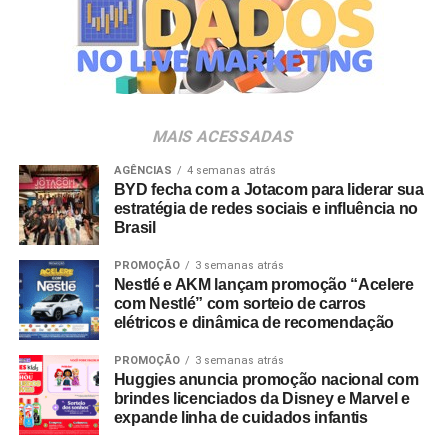
empresas pertencentes ao ecossistema da Holding
Direção: Fred Ouro Preto
Clube. O projeto criativo mantém a assinatura “Brasil na
Veia”, conceito focado na valorização da cultura nacional,
Produção Executiva: Moa Ramalho / Giovana Grigolin /
da música e da hospitalidade carioca.
Pedro Bueno
Os convites individuais já estão disponíveis para compra
MAIS ACESSADAS
Coordenação de Produção: Alessandra Cipolletta
no canal oficial da Ticketmaster, com lote inicial a partir
de R$ 3.950,00. As demais atualizações e atrações do
AGÊNCIAS
4 semanas atrás
Atendimento: Bruna Chamlian e Nanci Bonani
BYD fecha com a Jotacom para liderar sua
evento serão divulgadas nos canais oficiais do camarote
estratégia de redes sociais e influência no
nos próximos meses.
Atendimento de Pós-produção: Camila Santana
Brasil
PROMOÇÃO
3 semanas atrás
Direção De Fotografia: Daniel Belinky
Nestlé e AKM lançam promoção “Acelere
com Nestlé” com sorteio de carros
Direção de Arte: Igor Mariwaki
elétricos e dinâmica de recomendação
Figurinista: Reinaldo Gulart
PROMOÇÃO
3 semanas atrás
Huggies anuncia promoção nacional com
brindes licenciados da Disney e Marvel e
Direção de Produção: Mônica Viesi
expande linha de cuidados infantis
1o Ass. de Direção: Elis Seta