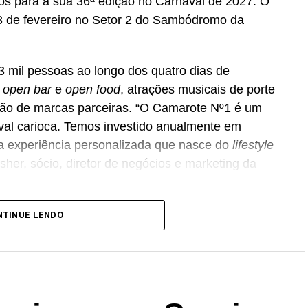
essos para a sua 36ª edição no Carnaval de 2027. O
 13 de fevereiro no Setor 2 do Sambódromo da
3 mil pessoas ao longo dos quatro dias de
e
open bar
e
open food
, atrações musicais de porte
ação de marcas parceiras. “O Camarote Nº1 é um
aval carioca. Temos investido anualmente em
a experiência personalizada que nasce do
lifestyle
her, sócio, diretor de negócios e marketing da
ência Banco_ em parceria com a Storymakers e a
NTINUE LENDO
 ao ecossistema da Holding Clube. O projeto
ia”, conceito focado na valorização da cultura
rioca.
is para compra no canal oficial da Ticketmaster,