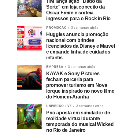
TIM lança ação “Dado da
Sorte” em loja conceito da
Oscar Freire e sorteia
ingressos para o Rock in Rio
PROMOÇÃO
3 semanas atrás
Huggies anuncia promoção
nacional com brindes
licenciados da Disney e Marvel
e expande linha de cuidados
infantis
EMPRESA
3 semanas atrás
KAYAK e Sony Pictures
fecham parceria para
promover turismo em Nova
Iorque inspirado no novo filme
do Homem-Aranha
UNIVERSO LIVE
3 semanas atrás
Prio aposta em simulador de
realidade virtual durante
temporada do musical Wicked
no Rio de Janeiro