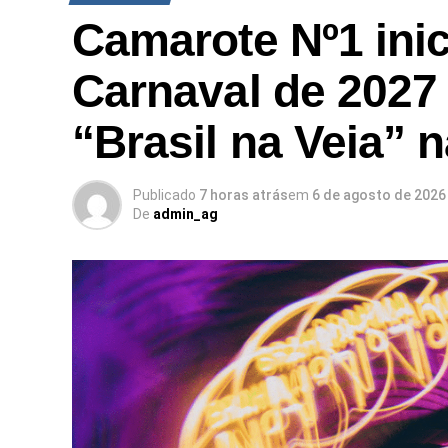
Camarote Nº1 inic
Carnaval de 2027
“Brasil na Veia” 
Publicado
7 horas atrás
em
6 de agosto de 2026
De
admin_ag