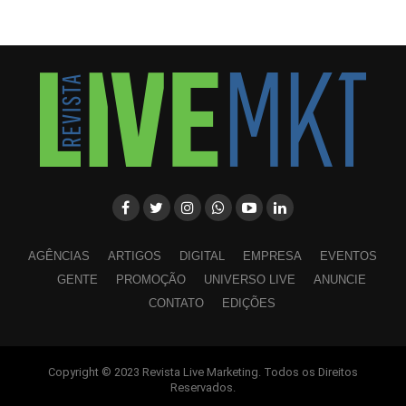
AGÊNCIAS
ARTIGOS
DIGITAL
EMPRESA
EVENTOS
GENTE
PROMOÇÃO
UNIVERSO LIVE
ANUNCIE
CONTATO
EDIÇÕES
Copyright © 2023 Revista Live Marketing. Todos os Direitos
WhatsApp
Facebook
Twitter
LinkedIn
Pinterest
Reservados.