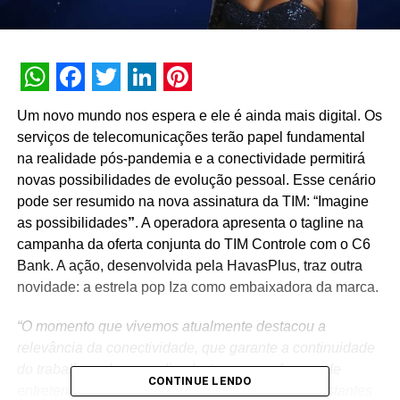
WhatsApp
Facebook
Twitter
LinkedIn
Pinterest
Um novo mundo nos espera e ele é ainda mais digital. Os
serviços de telecomunicações terão papel fundamental
na realidade pós-pandemia e a conectividade permitirá
novas possibilidades de evolução pessoal. Esse cenário
pode ser resumido na nova assinatura da TIM: “Imagine
as possibilidades
”
. A operadora apresenta o tagline na
campanha da oferta conjunta do TIM Controle com o C6
Bank. A ação, desenvolvida pela HavasPlus, traz outra
novidade: a estrela pop Iza como embaixadora da marca.
“O momento que vivemos atualmente destacou a
relevância da conectividade, que garante a continuidade
do trabalho e do aprendizado, traz novas formas de
CONTINUE LENDO
entretenimento e aproxima as pessoas mesmo distantes