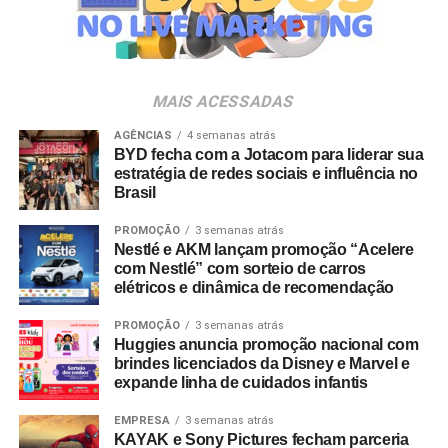
Veia”, conceito focado na valorização da cultura nacional,
da música e da hospitalidade carioca.
Os convites individuais já estão disponíveis para compra
MAIS ACESSADAS
no canal oficial da Ticketmaster, com lote inicial a partir
de R$ 3.950,00. As demais atualizações e atrações do
AGÊNCIAS
4 semanas atrás
BYD fecha com a Jotacom para liderar sua
evento serão divulgadas nos canais oficiais do camarote
estratégia de redes sociais e influência no
nos próximos meses.
Brasil
PROMOÇÃO
3 semanas atrás
Nestlé e AKM lançam promoção “Acelere
com Nestlé” com sorteio de carros
elétricos e dinâmica de recomendação
PROMOÇÃO
3 semanas atrás
Huggies anuncia promoção nacional com
brindes licenciados da Disney e Marvel e
expande linha de cuidados infantis
EMPRESA
3 semanas atrás
KAYAK e Sony Pictures fecham parceria