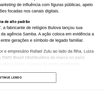
arketing
de influência com figuras públicas, apelo
ções focadas nos canais digitais.
ha de alto padrão
, a fabricante de relógios Bulova lançou sua
 da agência Samba. A ação coloca em evidência a
 entre gerações e símbolo de legado familiar.
 e empresário Rafael Zulu ao lado da filha, Luiza
 SWG Brasil (distribuidora da marca no país),
 Maria Clara. O plano de mídia contempla
s de
fashion films
,
reels
e ensaios fotográficos em
acados na comunicação estão os modelos Bulova
NTINUE LENDO
.
prendizado contínuo da paternidade
apresentou a campanha “Pai, um caminho que se