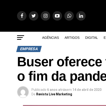
AGÊNCIAS
ARTIGOS
DIGITAL
E
EMPRESA
Buser oferece 
o fim da pand
Publicado
6 anos atrás
em
14 de abril de 2020
De
Revista Live Marketing