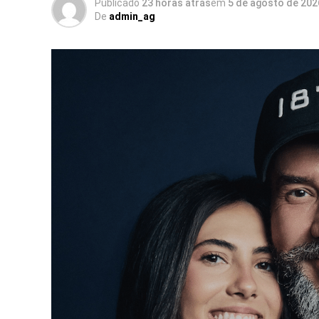
Publicado
23 horas atrás
em
5 de agosto de 202
De
admin_ag