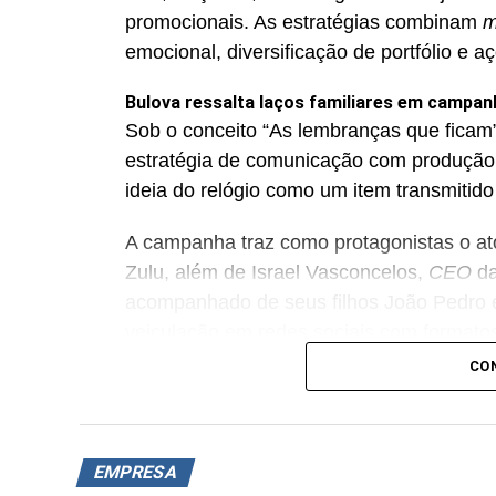
promocionais. As estratégias combinam
m
emocional, diversificação de portfólio e a
Bulova ressalta laços familiares em campan
Sob o conceito “As lembranças que ficam”
estratégia de comunicação com produção
ideia do relógio como um item transmitido
A campanha traz como protagonistas o ator
Zulu, além de Israel Vasconcelos,
CEO
da
acompanhado de seus filhos João Pedro e
veiculação em redes sociais com formato
estilo editorial. Entre os produtos dest
CO
Prestige e Bulova Marine Star Automático
Cartago escala Edson Celulari e aborda o a
A Cartago, marca de calçados casuais, 
EMPRESA