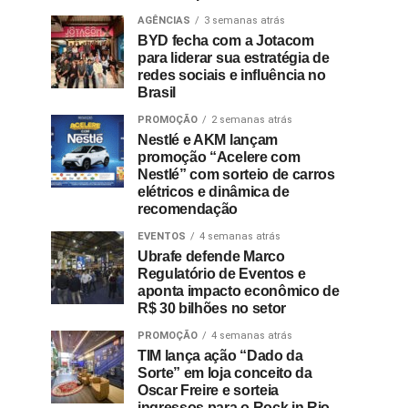
AGÊNCIAS
3 semanas atrás
BYD fecha com a Jotacom
para liderar sua estratégia de
redes sociais e influência no
Brasil
PROMOÇÃO
2 semanas atrás
Nestlé e AKM lançam
promoção “Acelere com
Nestlé” com sorteio de carros
elétricos e dinâmica de
recomendação
EVENTOS
4 semanas atrás
Ubrafe defende Marco
Regulatório de Eventos e
aponta impacto econômico de
R$ 30 bilhões no setor
PROMOÇÃO
4 semanas atrás
TIM lança ação “Dado da
Sorte” em loja conceito da
Oscar Freire e sorteia
ingressos para o Rock in Rio