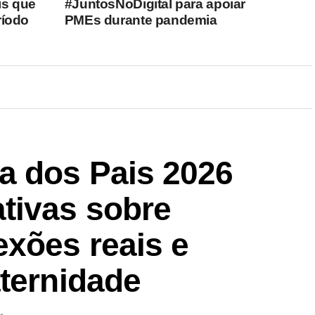
is que
#JuntosNoDigital para apoiar
ríodo
PMEs durante pandemia
a dos Pais 2026
tivas sobre
exões reais e
aternidade