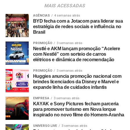
consumidores devem baixar o aplicativo oficial do
MAIS ACESSADAS
Shopping Villa Lobos, efetuar o cadastro e enviar
comprovantes fiscais de qualquer valor. O regulamento
AGÊNCIAS
4 semanas atrás
BYD fecha com a Jotacom para liderar sua
completo está disponível no site do empreendimento.
estratégia de redes sociais e influência no
Brasil
PROMOÇÃO
3 semanas atrás
Nestlé e AKM lançam promoção “Acelere
com Nestlé” com sorteio de carros
elétricos e dinâmica de recomendação
PROMOÇÃO
3 semanas atrás
Huggies anuncia promoção nacional com
brindes licenciados da Disney e Marvel e
expande linha de cuidados infantis
EMPRESA
3 semanas atrás
KAYAK e Sony Pictures fecham parceria
para promover turismo em Nova Iorque
inspirado no novo filme do Homem-Aranha
UNIVERSO LIVE
3 semanas atrás