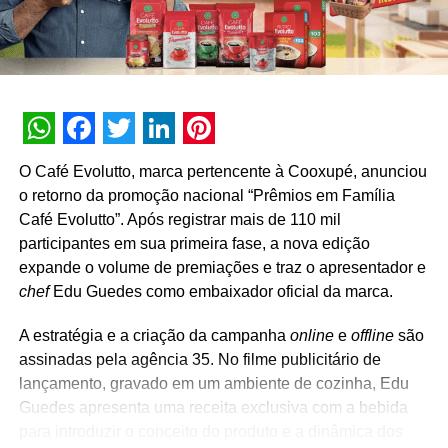
TÓPICOS RELACIONADOS:
DESTAQUE
A SEGUIR
Wine vai zerar os impostos em todos os rótulos
do site, app e lojas físicas
NÃO PERCA
WhatsApp
Facebook
Twitter
LinkedIn
Pinterest
LG presenteia uma sala renovada e 25 mil reais
O Café Evolutto, marca pertencente à Cooxupé, anunciou
na promoção “Um Toque de Estilo”
o retorno da promoção nacional “Prêmios em Família
Café Evolutto”. Após registrar mais de 110 mil
participantes em sua primeira fase, a nova edição
expande o volume de premiações e traz o apresentador e
chef
Edu Guedes como embaixador oficial da marca.
A estratégia e a criação da campanha
online
e
offline
são
assinadas pela agência 35. No filme publicitário de
lançamento, gravado em um ambiente de cozinha, Edu
Guedes apresenta uma receita exclusiva com a bebida
para introduzir o conceito do produto e a dinâmica dos