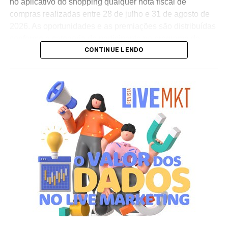
no aplicativo do shopping qualquer nota fiscal de
compras realizadas entre 28 de julho e 31 de agosto de
2026. As oportunidades e as premiações são distribuídas
conforme a categoria do participante no programa de
CONTINUE LENDO
relacionamento.
A apuração dos contemplados será realizada no dia 10
de setembro de 2026. Após a divulgação do resultado
oficial, os vencedores terão até o dia 16 de setembro para
realizar a retirada presencial dos ingressos e brindes no
espaço Villa Atende, localizado no piso G1 do shopping.
“O SP Open é um torneio muito relevante para a cidade e
para essa região. Como estamos no evento de forma tão
profunda, nada mais justo do que proporcionar essa
experiência para alguns dos nossos clientes fiéis”,
destaca Aline Ivanov, gerente de marketing do Shopping
Villa Lobos.
Para ingressar no programa e participar do sorteio, os