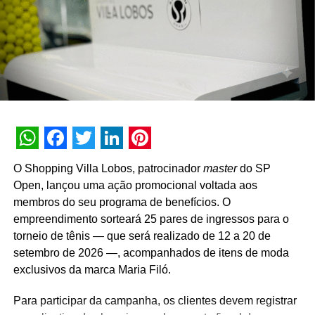
gerente da Torrefação Cooxupé.
A promoção abrange todas as linhas de produtos da
marca em todo o território nacional. Para concorrer aos
prêmios, os consumidores devem cadastrar os
comprovantes fiscais pelo site oficial ou via WhatsApp.
São mais de mil contemplações instantâneas diretas
reveladas no momento do cadastro do produto, além da
distribuição de R$ 10 mil toda semana e o sorteio final de
WhatsApp
Facebook
Twitter
LinkedIn
Pinterest
três automóveis elétricos. “Queríamos que a promoção
O Shopping Villa Lobos, patrocinador
master
do SP
fosse muito mais do que um incentivo de compra. Ela
Open, lançou uma ação promocional voltada aos
precisava reforçar os atributos da marca, gerar conversa e
membros do seu programa de benefícios. O
manter o Café Evolutto presente na rotina das pessoas. A
empreendimento sorteará 25 pares de ingressos para o
combinação entre mecânica simples, premiações
torneio de tênis — que será realizado de 12 a 20 de
atrativas, comunicação integrada e a chegada do Edu
setembro de 2026 —, acompanhados de itens de moda
Guedes nos permite manter a marca presente na rotina
exclusivos da marca Maria Filó.
do consumidor durante todo o período da campanha”,
conclui Hugo Furlan, coordenador de marketing da
Para participar da campanha, os clientes devem registrar
Cooxupé.