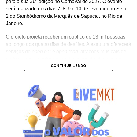
para a sua 36ª edição no Carnaval de 2027. O evento
será realizado nos dias 7, 8, 9 e 13 de fevereiro no Setor
2 do Sambódromo da Marquês de Sapucaí, no Rio de
Janeiro.
O projeto projeta receber um público de 13 mil pessoas
ao longo dos quatro dias de desfiles. A estrutura oferecerá
serviços de
open bar
e
open food
, atrações musicais de
porte nacional e internacional e ações de ativação de
CONTINUE LENDO
marcas parceiras. “O Camarote Nº1 é um projeto que faz
parte da história do Carnaval carioca. Temos investido
anualmente em mudanças para melhorar, ainda mais,
uma experiência personalizada que nasce do
lifestyle
da
cidade maravilhosa”, destaca Marcio Esher, sócio, diretor
de negócios e marketing da Holding Clube e gestor do
Clube Nº1.
A produção do evento é assinada pela agência Banco_
em parceria com a Storymakers e a Cross Networking,