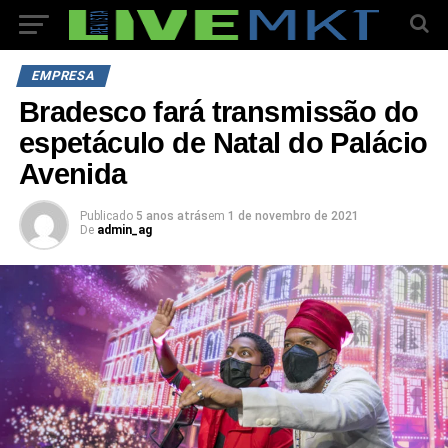
EMPRESA
Bradesco fará transmissão do
espetáculo de Natal do Palácio
Avenida
Publicado
5 anos atrás
em
1 de novembro de 2021
De
admin_ag