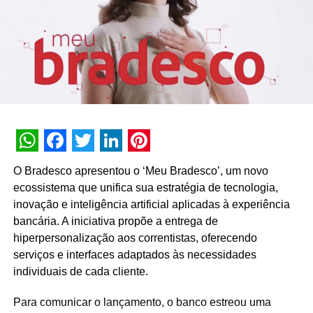
crianças coralistas do
Programa
Educação
representarão a esperança, a chama que
mantém o espírito de Natal presente durante o ano inteiro,
cantando diversas músicas em cenas gravadas em suas
instituições de acolhimento.
Com o formato online, o
Bradesco
democratiza
amplamente o evento, levando-o de norte a sul do país
gratuitamente. E, para quem mora ou estiver em Curitiba
entre dezembro e início de janeiro, um passeio imperdível
WhatsApp
Facebook
Twitter
LinkedIn
Pinterest
é visitar o Palácio Avenida. De 1º de dezembro a 6 de
O Bradesco apresentou o ‘Meu Bradesco’, um novo
janeiro, a fachada do edifício histórico estará inteira
ecossistema que unifica sua estratégia de tecnologia,
decorada e iluminada, acompanhada de uma trilha
inovação e inteligência artificial aplicadas à experiência
musical natalina, permitindo que as pessoas façam fotos
bancária. A iniciativa propõe a entrega de
e vídeos.
hiperpersonalização aos correntistas, oferecendo
serviços e interfaces adaptados às necessidades
Serviço:
individuais de cada cliente.
O que
: Natal do Bradesco 2021
Quando
: 18 de dezembro
Para comunicar o lançamento, o banco estreou uma