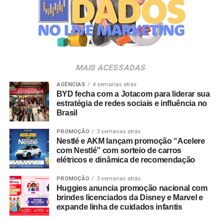
empresas pertencentes ao ecossistema da Holding
Clube. O projeto criativo mantém a assinatura “Brasil na
Veia”, conceito focado na valorização da cultura nacional,
da música e da hospitalidade carioca.
Os convites individuais já estão disponíveis para compra
MAIS ACESSADAS
no canal oficial da Ticketmaster, com lote inicial a partir
de R$ 3.950,00. As demais atualizações e atrações do
AGÊNCIAS
4 semanas atrás
BYD fecha com a Jotacom para liderar sua
evento serão divulgadas nos canais oficiais do camarote
estratégia de redes sociais e influência no
nos próximos meses.
Brasil
PROMOÇÃO
3 semanas atrás
Nestlé e AKM lançam promoção “Acelere
com Nestlé” com sorteio de carros
elétricos e dinâmica de recomendação
PROMOÇÃO
3 semanas atrás
Huggies anuncia promoção nacional com
brindes licenciados da Disney e Marvel e
expande linha de cuidados infantis