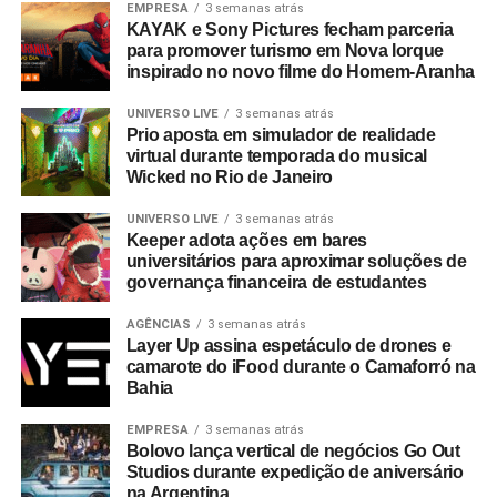
EMPRESA
3 semanas atrás
KAYAK e Sony Pictures fecham parceria
para promover turismo em Nova Iorque
inspirado no novo filme do Homem-Aranha
UNIVERSO LIVE
3 semanas atrás
Prio aposta em simulador de realidade
virtual durante temporada do musical
Wicked no Rio de Janeiro
UNIVERSO LIVE
3 semanas atrás
Keeper adota ações em bares
universitários para aproximar soluções de
governança financeira de estudantes
AGÊNCIAS
3 semanas atrás
Layer Up assina espetáculo de drones e
camarote do iFood durante o Camaforró na
Bahia
EMPRESA
3 semanas atrás
Bolovo lança vertical de negócios Go Out
Studios durante expedição de aniversário
na Argentina