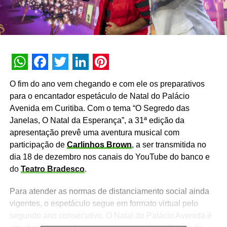
WhatsApp
Facebook
Twitter
LinkedIn
Pinterest
O fim do ano vem chegando e com ele os preparativos
para o encantador espetáculo de Natal do Palácio
Avenida em Curitiba. Com o tema “O Segredo das
Janelas, O Natal da Esperança”, a 31ª edição da
apresentação prevê uma aventura musical com
participação de
Carlinhos Brown
, a ser transmitida no
dia 18 de dezembro nos canais do YouTube do banco e
do
Teatro Bradesco
.
Para atender as normas de distanciamento social ainda
vigentes, o espetáculo segue em formato virtual pelo
segundo ano consecutivo. O Natal do Palácio Avenida é