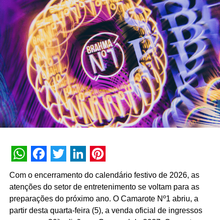
soma mais de 3 bilhões de interações históricas. No
primeiro semestre de 2026, a assistente registrou 74
milhões de interações, alcançando uma taxa de retenção
interna de 90% e índice de resolutividade de 87% nos
atendimentos.
Além da b.ia, o Meu Bradesco engloba ferramentas como
o E-agro — plataforma digital direcionada a produtores
rurais — e sistemas de recomendação de investimentos
suportados por
GenAI
(Inteligência Artificial Generativa),
que fornecem assessoria financeira automatizada e
customizada.
A estratégia de divulgação da campanha engloba
WhatsApp
Facebook
Twitter
LinkedIn
Pinterest
veiculação em canais de TV fechada, mídias digitais,
Com o encerramento do calendário festivo de 2026, as
peças de
Out of Home
(OOH) e ações com
atenções do setor de entretenimento se voltam para as
influenciadores digitais, reforçando o posicionamento do
preparações do próximo ano. O Camarote Nº1 abriu, a
banco na transformação digital do setor financeiro.
partir desta quarta-feira (5), a venda oficial de ingressos