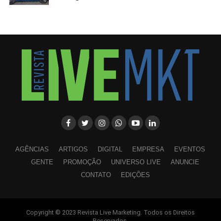
AGÊNCIAS
ARTIGOS
DIGITAL
EMPRESA
EVENTOS
GENTE
PROMOÇÃO
UNIVERSO LIVE
ANUNCIE
CONTATO
EDIÇÕES
Copyright © 2023 Revista Live Marketing. Todos os Direitos
WhatsApp
Facebook
Twitter
LinkedIn
Pinterest
Reservados.