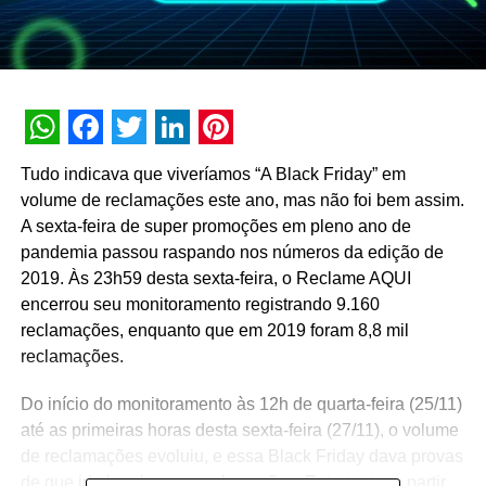
WhatsApp
Facebook
Twitter
LinkedIn
Pinterest
Tudo indicava que viveríamos “A Black Friday” em
volume de reclamações este ano, mas não foi bem assim.
A sexta-feira de super promoções em pleno ano de
pandemia passou raspando nos números da edição de
2019. Às 23h59 desta sexta-feira, o Reclame AQUI
encerrou seu monitoramento registrando 9.160
reclamações, enquanto que em 2019 foram 8,8 mil
reclamações.
Do início do monitoramento às 12h de quarta-feira (25/11)
até as primeiras horas desta sexta-feira (27/11), o volume
de reclamações evoluiu, e essa Black Friday dava provas
de que iria bombar em reclamações. Entretanto, a partir