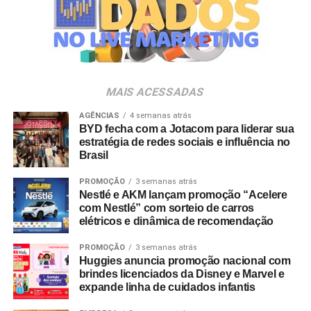
empresas pertencentes ao ecossistema da Holding
Clube. O projeto criativo mantém a assinatura “Brasil na
Veia”, conceito focado na valorização da cultura nacional,
da música e da hospitalidade carioca.
Os convites individuais já estão disponíveis para compra
MAIS ACESSADAS
no canal oficial da Ticketmaster, com lote inicial a partir
de R$ 3.950,00. As demais atualizações e atrações do
AGÊNCIAS
4 semanas atrás
BYD fecha com a Jotacom para liderar sua
evento serão divulgadas nos canais oficiais do camarote
estratégia de redes sociais e influência no
nos próximos meses.
Brasil
PROMOÇÃO
3 semanas atrás
Nestlé e AKM lançam promoção “Acelere
com Nestlé” com sorteio de carros
elétricos e dinâmica de recomendação
PROMOÇÃO
3 semanas atrás
Huggies anuncia promoção nacional com
brindes licenciados da Disney e Marvel e
expande linha de cuidados infantis