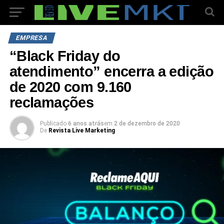
EMPRESA
“Black Friday do
atendimento” encerra a edição
de 2020 com 9.160
reclamações
Publicado
6 anos atrás
em
2 de dezembro de 2020
De
Revista Live Marketing