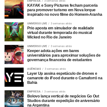
EMPRESA
3 semanas atrás
KAYAK e Sony Pictures fecham parceria
para promover turismo em Nova Iorque
inspirado no novo filme do Homem-Aranha
UNIVERSO LIVE
3 semanas atrás
Prio aposta em simulador de realidade
virtual durante temporada do musical
Wicked no Rio de Janeiro
UNIVERSO LIVE
3 semanas atrás
Keeper adota ações em bares
universitários para aproximar soluções de
governança financeira de estudantes
AGÊNCIAS
3 semanas atrás
Layer Up assina espetáculo de drones e
camarote do iFood durante o Camaforró na
Bahia
EMPRESA
3 semanas atrás
Bolovo lança vertical de negócios Go Out
Studios durante expedição de aniversário
na Argentina