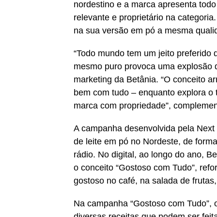
nordestino e a marca apresenta tod
relevante e proprietário na categori
na sua versão em pó a mesma qualida
“Todo mundo tem um jeito preferido d
mesmo puro provoca uma explosão de
marketing da Betânia. “O conceito a
bem com tudo – enquanto explora o te
marca com propriedade”, complemen
A campanha desenvolvida pela Next s
de leite em pó no Nordeste, de forma 
rádio. No digital, ao longo do ano, B
o conceito “Gostoso com Tudo”, refo
gostoso no café, na salada de frutas,
Na campanha “Gostoso com Tudo”, os
diversas receitas que podem ser feit