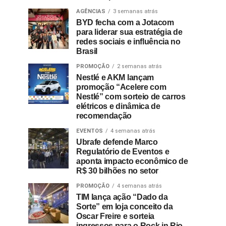
AGÊNCIAS
3 semanas atrás
BYD fecha com a Jotacom
para liderar sua estratégia de
redes sociais e influência no
Brasil
PROMOÇÃO
2 semanas atrás
Nestlé e AKM lançam
promoção “Acelere com
Nestlé” com sorteio de carros
elétricos e dinâmica de
recomendação
EVENTOS
4 semanas atrás
Ubrafe defende Marco
Regulatório de Eventos e
aponta impacto econômico de
R$ 30 bilhões no setor
PROMOÇÃO
4 semanas atrás
TIM lança ação “Dado da
Sorte” em loja conceito da
Oscar Freire e sorteia
ingressos para o Rock in Rio