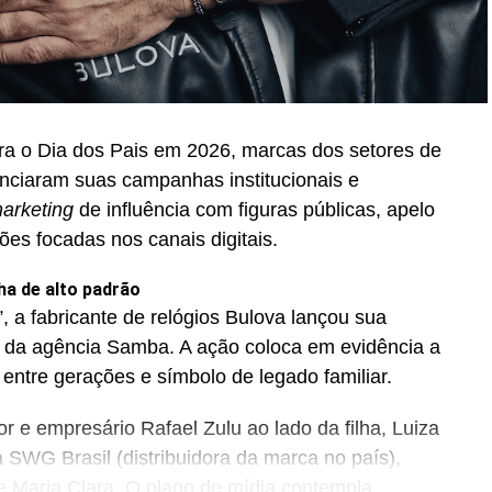
ra o Dia dos Pais em 2026, marcas dos setores de
unciaram suas campanhas institucionais e
arketing
de influência com figuras públicas, apelo
ções focadas nos canais digitais.
ha de alto padrão
, a fabricante de relógios Bulova lançou sua
 da agência Samba. A ação coloca em evidência a
 entre gerações e símbolo de legado familiar.
 e empresário Rafael Zulu ao lado da filha, Luiza
 SWG Brasil (distribuidora da marca no país),
 Maria Clara. O plano de mídia contempla