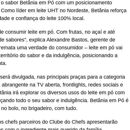
o o sabor Betânia em Pó com um posicionamento
a. Como líder em leite UHT no Nordeste, Betânia reforça
de e confiança do leite 100% local.
e consumir leite em pó. Com frutas, no açaí e até
 sabores”, explica Alexandre Bastos, gerente de
rremata uma verdade do consumidor – leite em pó vai
rritório do sabor e da indulgência, posicionando a
ta.
erá divulgada, nas principais praças para a categoria
abrangente na TV aberta, frontlights, redes sociais e
etânia irá explorar os diversos usos do leite em pó com
rçando todo o seu sabor e indulgência. Betânia em Pó é
 no bolo, no brigadeiro, com tudo.
 chefs parceiros do Clube do Chefs apresentarão
as com o ingrediente mais querido da família