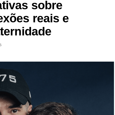
tivas sobre
exões reais e
aternidade
6