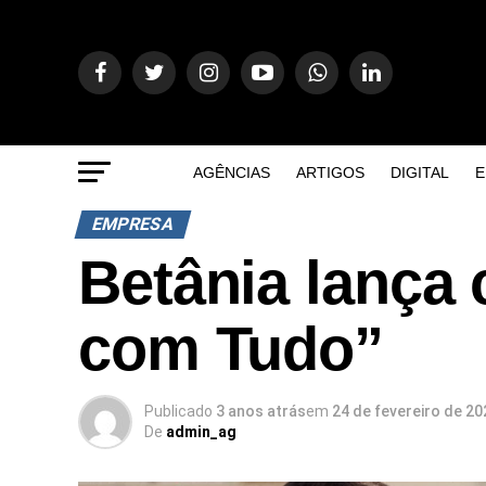
AGÊNCIAS
ARTIGOS
DIGITAL
E
EMPRESA
Betânia lança
com Tudo”
Publicado
3 anos atrás
em
24 de fevereiro de 20
De
admin_ag