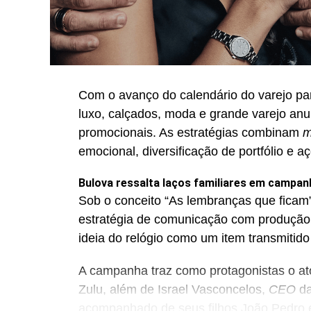
Com o avanço do calendário do varejo pa
luxo, calçados, moda e grande varejo an
promocionais. As estratégias combinam
m
emocional, diversificação de portfólio e a
Bulova ressalta laços familiares em campan
Sob o conceito “As lembranças que ficam”
estratégia de comunicação com produção
ideia do relógio como um item transmitido
A campanha traz como protagonistas o ator
Zulu, além de Israel Vasconcelos,
CEO
da
acompanhado de seus filhos João Pedro e