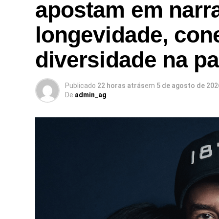
apostam em narra
longevidade, con
diversidade na p
Publicado
22 horas atrás
em
5 de agosto de 202
De
admin_ag